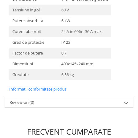
Unelte Gradinarit
Tensiune in gol
60 V
Ventilatoare & Sisteme Racire
Putere absorbita
6 kW
Aparate de aer conditionat
Ventilatoare
Curent absorbit
24 A in 60% - 36 A max
Zootehnie
Grad de protectie
IP 23
Foarfeci tuns oi
Factor de putere
0.7
Incubatoare oua
Dimensiuni
400x145x240 mm
Greutate
6.56 kg
Informatii conformitate produs
Review-uri
(0)
FRECVENT CUMPARATE