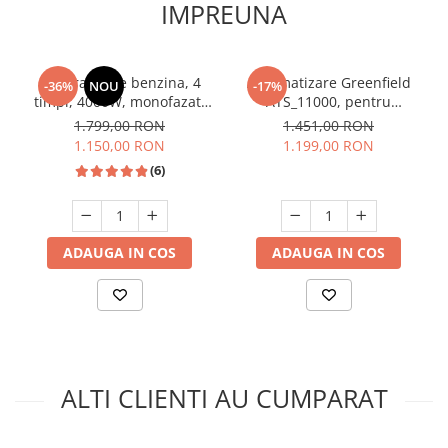
IMPREUNA
Generator pe benzina, 4
Automatizare Greenfield
-36%
NOU
-17%
timpi, 4000W, monofazat,
ATS_11000, pentru
7.5 Cp, stabilizator
generatoare pentru curent
1.799,00 RON
1.451,00 RON
tensiune, 2 prize 220v, DDT
1.150,00 RON
1.199,00 RON
MY4000
(6)
ADAUGA IN COS
ADAUGA IN COS
ALTI CLIENTI AU CUMPARAT