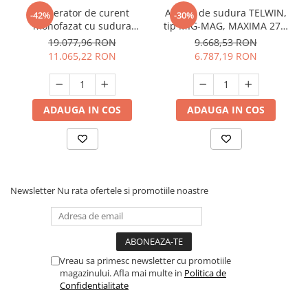
Generator de curent
Aparat de sudura TELWIN,
-42%
-30%
monofazat cu sudura
tip MIG-MAG, MAXIMA 270,
HYUNDAI HYKW220DC-M
230V, 250A
19.077,96 RON
9.668,53 RON
11.065,22 RON
6.787,19 RON
ADAUGA IN COS
ADAUGA IN COS
Newsletter
Nu rata ofertele si promotiile noastre
Vreau sa primesc newsletter cu promotiile
magazinului. Afla mai multe in
Politica de
Confidentialitate