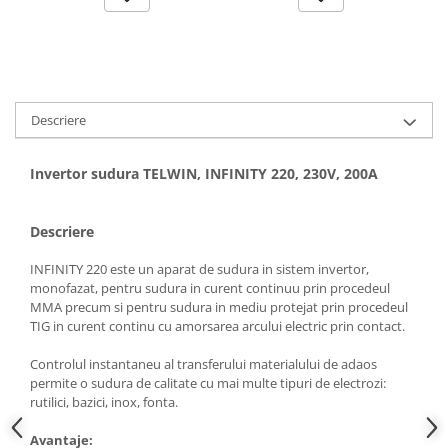
Hote bucatarie
Consumabile
Hota tavan
Hote cupolare
Descriere
Hote decorative
Hote incorporabile
Invertor sudura TELWIN, INFINITY 220, 230V, 200A
Hote insula
Hote telescopice
Hote traditionale
Descriere
Masini de Spalat Rufe & Uscatoare
INFINITY 220 este un aparat de sudura in sistem invertor,
Accesorii masini de spalat &
monofazat, pentru sudura in curent continuu prin procedeul
uscatoare
MMA precum si pentru sudura in mediu protejat prin procedeul
TIG in curent continu cu amorsarea arcului electric prin contact.
Masini automate de spalat rufe
Masini de spalat rufe cu uscator
Controlul instantaneu al transferului materialului de adaos
permite o sudura de calitate cu mai multe tipuri de electrozi:
Masini de spalat rufe verticale
rutilici, bazici, inox, fonta.
Uscatoare de rufe
Masini de spalat vase
Avantaje: