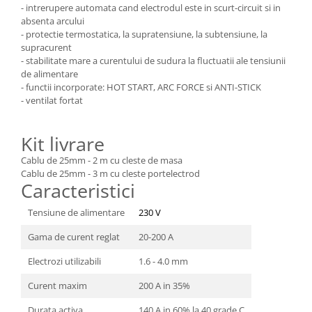
- intrerupere automata cand electrodul este in scurt-circuit si in
Masini de spalat vase incorporabile
absenta arcului
Masini de spalat vase
- protectie termostatica, la supratensiune, la subtensiune, la
independente
supracurent
- stabilitate mare a curentului de sudura la fluctuatii ale tensiunii
Motoburghiu/Foreza pamant
de alimentare
Pachete Incorporabile
- functii incorporate: HOT START, ARC FORCE si ANTI-STICK
- ventilat fortat
Pirostrii & Arzatoare
Plasa umbrire
Kit livrare
Pompe de stropit
Cablu de 25mm - 2 m cu cleste de masa
Radiatoare
Cablu de 25mm - 3 m cu cleste portelectrod
Caracteristici
Semanatoare,Plantatoare
Tensiune de alimentare
230 V
Sere
Sobe pe gaz & electrice
Gama de curent reglat
20-200 A
Suflante & Aspiratoare
Electrozi utilizabili
1.6 - 4.0 mm
Aspiratoare
Curent maxim
200 A in 35%
Suflante Frunze
Durata activa
140 A in 60% la 40 grade C