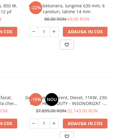
a, 850 W,
Curea betoniera, lungime 630 mm, 6
Betoniera
-22%
-25%
 12 µF
caneluri, latime 14 mm
N
88,00 RON
69,00 RON
1.5
N COS
ADAUGA IN COS
ifazat,
Generator de curent, Diesel, 11KW, 230-
Generato
-15%
NOU
-17%
la cheie,
400V, HEAVY DUTY - INSONORIZAT -
benzina,
RAIDER
KONNER & SOHNNEN - KS-14-2DE-1/3-
 RON
37.899,00 RON
32.143,00 RON
23.7
ATSR-SILENT
N COS
ADAUGA IN COS