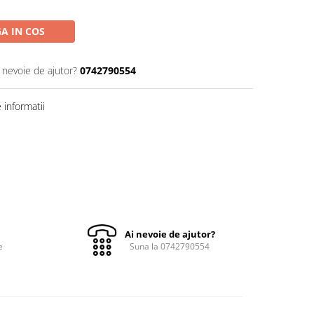
A IN COS
i nevoie de ajutor?
0742790554
informatii
Ai nevoie de ajutor?
e
Suna la 0742790554