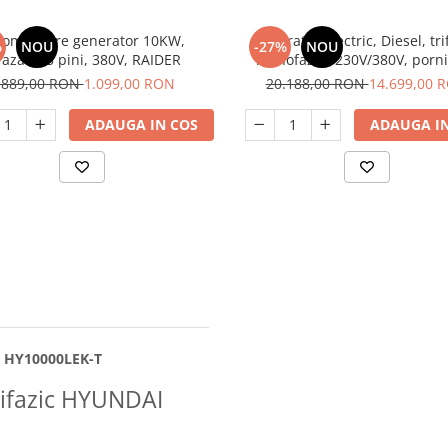
tomatizare generator 10KW,
Generator electric, Diesel, tri
%
NOU
-27%
NOU
ifazata, 5 pini, 380V, RAIDER
monofazat, 230V/380V, porni
cheie, 10 KW, 720 cm³, silent
.889,00 RON
1.099,00 RON
20.188,00 RON
14.699,00 
RAIDER
ADAUGA IN COS
ADAUGA IN
I HY10000LEK-T
rifazic HYUNDAI