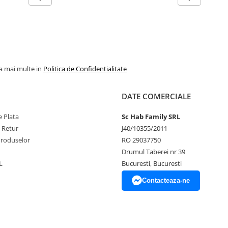
la mai multe in
Politica de Confidentialitate
DATE COMERCIALE
 Plata
Sc Hab Family SRL
e Retur
J40/10355/2011
Produselor
RO 29037750
Drumul Taberei nr 39
L
Bucuresti, Bucuresti
Contacteaza-ne