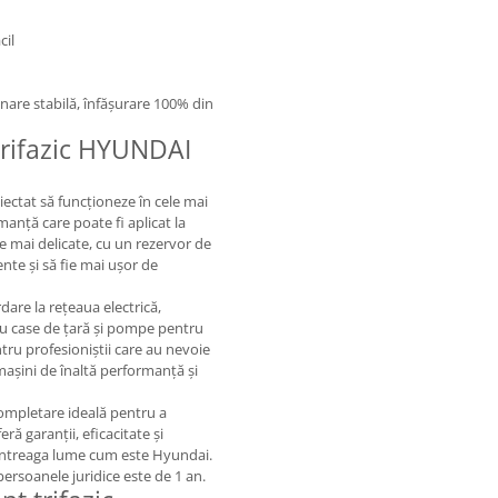
cil
nare stabilă, înfășurare 100% din
trifazic HYUNDAI
ctat să funcționeze în cele mai
manță care poate fi aplicat la
ice mai delicate, cu un rezervor de
nte și să fie mai ușor de
dare la rețeaua electrică,
ru case de țară și pompe pentru
tru profesioniștii care au nevoie
mașini de înaltă performanță și
mpletare ideală pentru a
ră garanții, eficacitate și
 întreaga lume cum este Hyundai.
persoanele juridice este de 1 an.