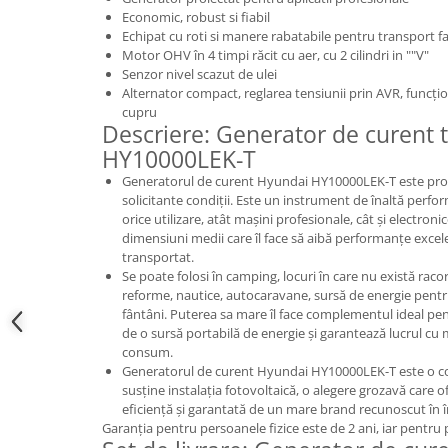
Economic, robust si fiabil
Hote bucatarie
Echipat cu roti si manere rabatabile pentru transport fa
Consumabile
Motor OHV în 4 timpi răcit cu aer, cu 2 cilindri in ""V"
Senzor nivel scazut de ulei
Hota tavan
Alternator compact, reglarea tensiunii prin AVR, funcțio
Hote cupolare
cupru
Hote decorative
Descriere: Generator de curent 
HY10000LEK-T
Hote incorporabile
Hote insula
Generatorul de curent Hyundai HY10000LEK-T este proie
solicitante condiții. Este un instrument de înaltă perfor
Hote telescopice
orice utilizare, atât mașini profesionale, cât și electron
Hote traditionale
dimensiuni medii care îl face să aibă performanțe excele
Masini de Spalat Rufe & Uscatoare
transportat.
Se poate folosi în camping, locuri în care nu există racor
Accesorii masini de spalat &
reforme, nautice, autocaravane, sursă de energie pent
uscatoare
fântâni. Puterea sa mare îl face complementul ideal pen
de o sursă portabilă de energie și garantează lucrul cu 
Masini automate de spalat rufe
consum.
Masini de spalat rufe cu uscator
Generatorul de curent Hyundai HY10000LEK-T este o co
Masini de spalat rufe verticale
susține instalația fotovoltaică, o alegere grozavă care ofe
eficiență și garantată de un mare brand recunoscut în
Uscatoare de rufe
Garanția pentru persoanele fizice este de 2 ani, iar pentru 
Masini de spalat vase