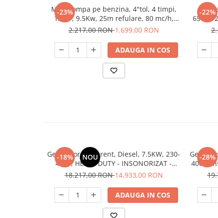
Motopompa pe benzina, 4"tol, 4 timpi,
Borma
-23%
-22%
13 CP, 9.5Kw, 25m refulare, 80 mc/h,
650W, 2
aspiratie 7m, Micul Fermier
2.217,00 RON
1.699,00 RON
2
ADAUGA IN COS
Generator de curent, Diesel, 7.5KW, 230-
Generato
-18%
NOU
-28%
400V, HEAVY DUTY - INSONORIZAT -
400V, I
KONNER & SOHNEN - KS-9300DE-1/3-
KS-9
18.217,00 RON
14.933,00 RON
19
ATSR-SUPER-SILENT
ADAUGA IN COS