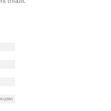
nt trifazic
2A (220V)