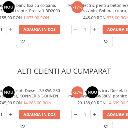
sina de banc fixa cu coloana,
Motor electric pentru betonier
NOU
-17%
30V, 16 trepte, Procraft BD2000
29.5 rot/min, Bobinaj cupru,
.155,00 RON
1.673,00 RON
448,00 RON
373,00 RO
ADAUGA IN COS
ADAUGA I
ALTI CLIENTI AU CUMPARAT
r de curent, Diesel, 7.5KW, 230-
Generator electric, Diesel, tr
NOU
-27%
NOU
nsonorizat, KONNER & SOHNEN -
monofazat, 230V/380V, pornire 
200DE-1/3-HD-ATSR- SILENT
10 KW, 720 cm³, silentios, 
.745,90 RON
14.288,00 RON
20.188,00 RON
14.699,00
ADAUGA IN COS
ADAUGA I