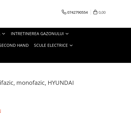
0742790554
0,00
A
INTRETINEREA GAZONULUI
- SECOND HAND
SCULE ELECTRICE
rifazic, monofazic, HYUNDAI
N