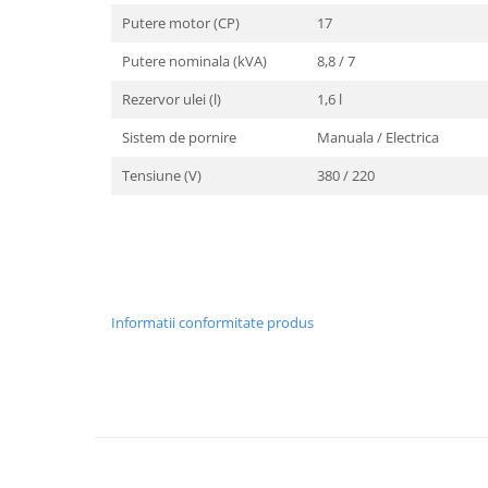
Unelte Gradinarit
Putere motor (CP)
17
Ventilatoare & Sisteme Racire
Putere nominala (kVA)
8,8 / 7
Aparate de aer conditionat
Rezervor ulei (l)
1,6 l
Ventilatoare
Zootehnie
Sistem de pornire
Manuala / Electrica
Foarfeci tuns oi
Tensiune (V)
380 / 220
Incubatoare oua
Informatii conformitate produs