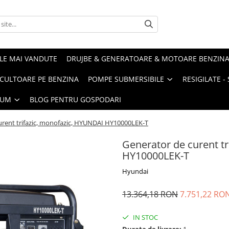
LE MAI VANDUTE
DRUJBE & GENERATOARE & MOTOARE BENZIN
ULTOARE PE BENZINA
POMPE SUBMERSIBILE
RESIGILATE 
IUM
BLOG PENTRU GOSPODARI
urent trifazic, monofazic, HYUNDAI HY10000LEK-T
Generator de curent t
HY10000LEK-T
Hyundai
13.364,18 RON
7.751,22 RO
IN STOC
Durata de livrare:
1