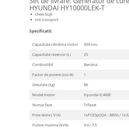
Set de livrare: Generator de cure
HYUNDAI HY10000LEK-T
Masini de spalat vase incorporabile
Masini de spalat vase
cheie bujii
independente
roti transport
Motoburghiu/Foreza pamant
Specificatii:
Pachete Incorporabile
Capacitate cilindrica motor
459 cmc
Pirostrii & Arzatoare
Plasa umbrire
Capacitate rezervor (L)
25
Pompe de stropit
Combustibil
Benzina
Radiatoare
Factor de putere (cos Ф)
1
Semanatoare,Plantatoare
Greutate (kg)
88
Sere
Model motor
Hyundai IC460E
Sobe pe gaz & electrice
Numar faze
Trifazat
Suflante & Aspiratoare
Prize iesire ( V/A)
1xPCE5p(32A - 380V) / 1x3
Aspiratoare
Suflante Frunze
Putere maxima (kVA)
9,4 / 7,5