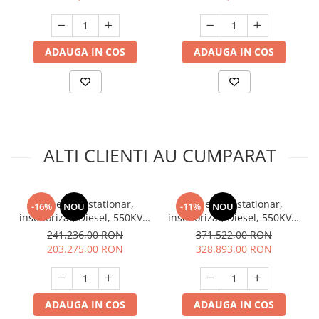
Unelte Gradinarit
Ventilatoare & Sisteme Racire
Aparate de aer conditionat
ADAUGA IN COS
ADAUGA IN COS
Ventilatoare
Zootehnie
Foarfeci tuns oi
Incubatoare oua
ALTI CLIENTI AU CUMPARAT
Generator stationar,
Generator stationar,
-16%
NOU
-11%
NOU
insonorizat, Diesel, 550KVA,
insonorizat, Diesel, 550KVA,
400V, trifazic, motor SDEC,
400V, trifazic, motor Scania,
241.236,00 RON
371.522,00 RON
Kaplan KPS 550
Kaplan 550KVA
203.275,00 RON
328.893,00 RON
ADAUGA IN COS
ADAUGA IN COS