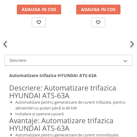
Hote bucatarie
ADAUGA IN COS
ADAUGA IN COS
Consumabile
Hota tavan
Hote cupolare
Hote decorative
Hote incorporabile
Hote insula
Descriere
Hote telescopice
Hote traditionale
Automatizare trifazica HYUNDAI ATS-63A
Masini de Spalat Rufe & Uscatoare
Descriere: Automatizare trifazica
Accesorii masini de spalat &
HYUNDAI ATS-63A
uscatoare
Masini automate de spalat rufe
Automatizare pentru generatoare de curent trifazate, pentru
alimentări cu puteri până la 40 kW
Masini de spalat rufe cu uscator
Instalare și operare ușoară
Masini de spalat rufe verticale
Avantaje: Automatizare trifazica
Uscatoare de rufe
HYUNDAI ATS-63A
Masini de spalat vase
Automatizare pentru generatoare de curent monofazate,