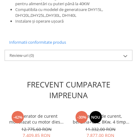
pentru alimentări cu puteri până la 40KW
Masini de spalat vase incorporabile
Compatibila cu modelel de generatoare DHY15L,
Masini de spalat vase
DHY20L,DHY25L,DHY30L, DHY40L
independente
Instalare și operare ușoară
Motoburghiu/Foreza pamant
Pachete Incorporabile
Informatii conformitate produs
Pirostrii & Arzatoare
Review-uri
(0)
Plasa umbrire
Pompe de stropit
Radiatoare
FRECVENT CUMPARATE
Semanatoare,Plantatoare
IMPREUNA
Sere
Sobe pe gaz & electrice
Suflante & Aspiratoare
Generator de curent
Generator de curent,
-42%
-30%
NOU
monofazat cu motor diesel
benzina+GPL, 8Kw, 4 timpi,
Aspiratoare
HYUNDAI DHY6001SE
230 V, Hibrid, KONNER &
12.775,60 RON
11.332,00 RON
Suflante Frunze
SOHNEN - KS-10000E-G
7.409,85 RON
7.877,00 RON