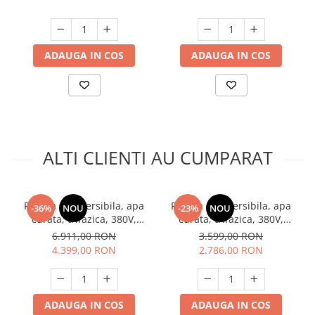
ADAUGA IN COS
ADAUGA IN COS
ALTI CLIENTI AU CUMPARAT
Pompa submersibila, apa
Pompa submersibila, apa
-36%
NOU
-23%
NOU
curata, trifazica, 380V,
curata, trifazica, 380V,
refulare 187m, 7.5kw, 3"
turbina de inox, 20 m3/h, 2"
6.911,00 RON
3.599,00 RON
toli, 24 m3/h, turbina inox,
toli, 4kw, refulare 86m,
4.399,00 RON
2.786,00 RON
Gmax 6SR
Gmax 4SP
ADAUGA IN COS
ADAUGA IN COS