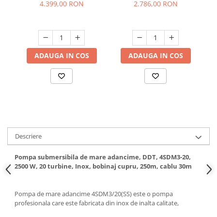
toli, 24 m3/h, turbina
2" toli, 4kw, refulare 86m,
1
4.399,00 RON
2.786,00 RON
Hote bucatarie
inox, Gmax 6SR
Gmax 4SP
Consumabile
Hota tavan
Hote cupolare
ADAUGA IN COS
ADAUGA IN COS
Hote decorative
Hote incorporabile
Hote insula
Hote telescopice
Hote traditionale
Masini de Spalat Rufe & Uscatoare
Descriere
Accesorii masini de spalat &
uscatoare
Pompa submersibila de mare adancime, DDT, 4SDM3-20,
Masini automate de spalat rufe
2500 W, 20 turbine, Inox, bobinaj cupru, 250m, cablu 30m
Masini de spalat rufe cu uscator
Masini de spalat rufe verticale
Pompa de mare adancime 4SDM3/20(SS) este o pompa
Uscatoare de rufe
profesionala care este fabricata din inox de inalta calitate,
Masini de spalat vase