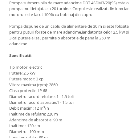
Pompa submersibila de mare adancime DDT 4SDM3/20(SS) este o
Masini de spalat vase incorporabile
pompa multietajata cu 20 turbine. Corpul este realizat din inox iar
Masini de spalat vase
motorul este facut 100% cu bobinaj din cupru.
independente
Pompa dispune de un cablu de alimentare de 30 m si este folosita
Motoburghiu/Foreza pamant
pentru puturi forate de mare adancime,iar datorita celor 2.5 kW si
3 cai putere ai sai, permite o absorbtie de pana la 250 m
Pachete Incorporabile
adancime.
Pirostrii & Arzatoare
Specificatii:
Plasa umbrire
Pompe de stropit
Tip motor: electric
Putere: 2.5 kW
Radiatoare
Putere motor: 3 cp
Viteza maxima (rpm): 2860
Semanatoare,Plantatoare
Clasa protectie: IP 68
Sere
Diametru racord refulare: 1 - 1.5 toli
Diametru racord aspiratie:1 - 1.5 toli
Sobe pe gaz & electrice
Debit maxim: 12 m³/h
Inaltime de refulare: 220 m
Suflante & Aspiratoare
Adancime de absorbtie: 90 m
Aspiratoare
Inaltime : 130 cm
Diametru : 100 mm
Suflante Frunze
Lungime cablu : 30 m