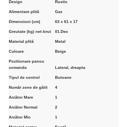
Design
Rustic
Alimentare plită
Gaz
Dimensiuni (cm)
63 x 61 x 17
Greutate (kg) net-brut
01.Dec
Material plită
Metal
Culoare
Beige
Pozitionare panou
comanda
Lateral, dreapta
Tipul de control
Butoane
Număr zone de gătit
4
Arzător Mare
1
Arzător Normal
2
Arzător Mic
1
Material gratar
Fontă