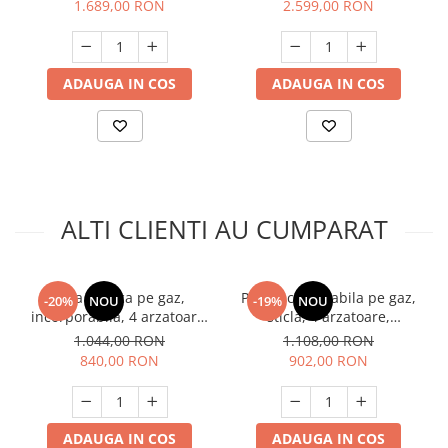
1.689,00 RON
2.599,00 RON
NOBELTEK
aprindere electrica, Hota
rustica telescopica, 2
motoare, 3 viteze, Studio
Casa Toscana
ADAUGA IN COS
ADAUGA IN COS
ALTI CLIENTI AU CUMPARAT
Plita rustica pe gaz,
Plita incorporabila pe gaz,
-20%
NOU
-19%
NOU
incorporabila, 4 arzatoare,
sticla, 4 arzatoare,
email, aprindere electrica,
aprindere electrica, gratare
1.044,00 RON
1.108,00 RON
valva siguranta, Crem,
din fonta, crem, FRAM
840,00 RON
902,00 RON
Studio Casa PG660 Avena
POSITANO
ADAUGA IN COS
ADAUGA IN COS