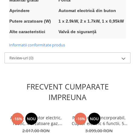
Aprindere
Automat electrică din buton
Putere arzatoare (W)
1 x 2.9kW, 2 x 1.7kW, 1 x 0,95kW
Alte caracteristici
Valvă de siguranță
Informatii conformitate produs
Review-uri
(0)
FRECVENT CUMPARATE
IMPREUNA
Aragaz cu cuptor electric,
Pachet rustic incorporabil,
-16%
NOU
-16%
NOU
rustic, 4 arzatoare gaz,
Cuptor electric 6 functii, 52
aprindere electrica, gratare
L, ventilatie, Plita pe gaz
2.017,00 RON
3.099,00 RON
fonta, lumina, GPL, Bej,
rustica, 4 arzatoare,