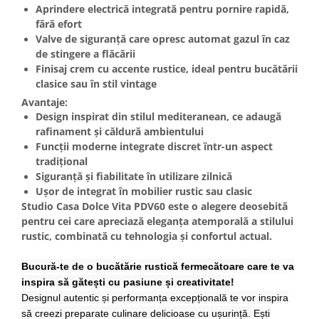
Aprindere electrică
integrată pentru pornire rapidă,
Masini de spalat vase incorporabile
fără efort
Masini de spalat vase
Valve de siguranță
care opresc automat gazul în caz
independente
de stingere a flăcării
Motoburghiu/Foreza pamant
Finisaj
crem cu accente rustice
, ideal pentru bucătării
clasice sau în stil vintage
Pachete Incorporabile
Avantaje:
Pirostrii & Arzatoare
Design inspirat din stilul mediteranean, ce adaugă
rafinament și căldură ambientului
Plasa umbrire
Funcții moderne integrate discret într-un aspect
Pompe de stropit
tradițional
Siguranță și fiabilitate în utilizare zilnică
Radiatoare
Ușor de integrat în mobilier rustic sau clasic
Semanatoare,Plantatoare
Studio Casa Dolce Vita PDV60
este o alegere deosebită
Sere
pentru cei care apreciază eleganța atemporală a stilului
rustic, combinată cu tehnologia și confortul actual.
Sobe pe gaz & electrice
Suflante & Aspiratoare
Bucură-te de o bucătărie rustică fermecătoare care te va
inspira să gătești cu pasiune și creativitate!
Aspiratoare
Designul autentic și performanța excepțională te vor inspira
Suflante Frunze
să creezi preparate culinare delicioase cu ușurință. Ești