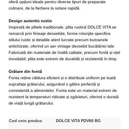
oferă opțiuni ideale pentru diverse tipuri de preparate
culinare, de la fierbere la sotare rapidă.
Design autentic rustic
Inspirată de plitele tradiționale, plita rustică DOLCE VITA se
remarcă prin finisaje deosebite, forme rotunjite specifice
stilului rustic și detaliile atent lucrate precum butoanele
antichizate, oferind un aer vintage deosebit bucătăriei tale.
Fabricată din materiale de înaltă calitate, precum fontă și oțel
inoxidabil, plita este extrem de durabilă și rezistentă în timp.
Grătare din fontă
Fonta reține căldura eficient și o distribuie uniform pe toată
suprafața grătarului, asigurând o gătire perfectă și
consistentă a alimentelor.
Fonta este un material extrem de
rezistent la temperaturi ridicate și zgârieturi, oferind o durată
de viață lungă grătarului.
Cod unic produs
DOLCE VITA PDV60 BG