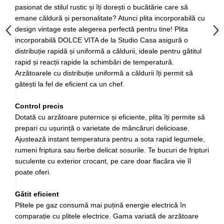
Unelte Gradinarit
pasionat de stilul rustic și îți dorești o bucătărie care să
emane căldură și personalitate? Atunci plita incorporabilă cu
Ventilatoare & Sisteme Racire
design vintage este alegerea perfectă pentru tine!
Plita
Aparate de aer conditionat
incorporabilă DOLCE VITA de la Studio Casa asigură o
Ventilatoare
distribuție rapidă și uniformă a căldurii, ideale pentru gătitul
Zootehnie
rapid și reacții rapide la schimbări de temperatură.
Arzătoarele cu distribuție uniformă a căldurii îți permit să
Foarfeci tuns oi
gătești la fel de eficient ca un chef.
Incubatoare oua
Control precis
Dotată cu arzătoare puternice și eficiente, plita îți permite să
prepari cu ușurință o varietate de mâncăruri delicioase.
Ajustează instant temperatura pentru a sota rapid legumele,
rumeni friptura sau fierbe delicat sosurile. Te bucuri de fripturi
suculente cu exterior crocant, pe care doar flacăra vie îl
poate oferi.
Gătit eficient
Plitele pe gaz consumă mai puțină energie electrică în
comparație cu plitele electrice. Gama variată de arzătoare