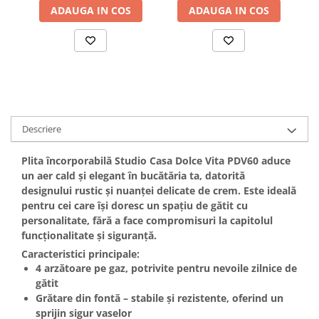
ADAUGA IN COS
ADAUGA IN COS
Hote bucatarie
Consumabile
Hota tavan
Hote cupolare
Hote decorative
Hote incorporabile
Hote insula
Descriere
Hote telescopice
Plita încorporabilă
Studio Casa Dolce Vita PDV60
aduce
Hote traditionale
un aer cald și elegant în bucătăria ta, datorită
Masini de Spalat Rufe & Uscatoare
designului rustic și nuanței delicate de crem. Este ideală
Accesorii masini de spalat &
pentru cei care își doresc un spațiu de gătit cu
uscatoare
personalitate, fără a face compromisuri la capitolul
funcționalitate și siguranță.
Masini automate de spalat rufe
Caracteristici principale:
Masini de spalat rufe cu uscator
4 arzătoare pe gaz
, potrivite pentru nevoile zilnice de
Masini de spalat rufe verticale
gătit
Uscatoare de rufe
Grătare din fontă
– stabile și rezistente, oferind un
Masini de spalat vase
sprijin sigur vaselor