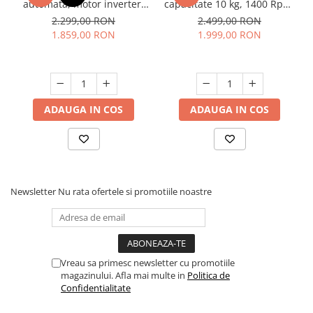
automata, motor inverter,
capacitate 10 kg, 1400 Rpm,
capacitate 10 kg, 1200 Rpm,
15 programe, clasa A,
2.299,00 RON
2.499,00 RON
10 programe, display color,
panou touch, motor
1.859,00 RON
1.999,00 RON
clasa A, SAMUS
inverter, Argintiu, HEINNER
ADAUGA IN COS
ADAUGA IN COS
Newsletter
Nu rata ofertele si promotiile noastre
Vreau sa primesc newsletter cu promotiile
magazinului. Afla mai multe in
Politica de
Confidentialitate