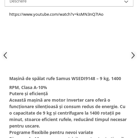
Descriere
Masini de spalat vase incorporabile
https://www.youtube.com/watch?v=ksMN3nQ7IAo
Masini de spalat vase
independente
Motoburghiu/Foreza pamant
Pachete Incorporabile
Pirostrii & Arzatoare
Plasa umbrire
Pompe de stropit
Radiatoare
Mașină de spălat rufe Samus WSEDI9148 – 9 kg, 1400
Semanatoare,Plantatoare
RPM, Clasa A-10%
Putere şi eficienţă
Sere
Această mașină are motor Inverter care oferă o
Sobe pe gaz & electrice
funcţionare silenţioasă și consum redus de energie. Cu
o capacitate de
9 kg
și centrifugare la
1400 rotaţii pe
Suflante & Aspiratoare
minut
, stoarce eficient rufele, reducând timpul necesar
Aspiratoare
pentru uscare.
Suflante Frunze
Programe flexibile pentru nevoi variate