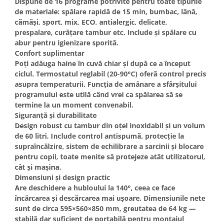
Dispune de
16 programe
potrivite pentru toate tipurile
Unelte Gradinarit
de materiale: spălare rapidă de 15 min, bumbac, lână,
Ventilatoare & Sisteme Racire
cămăși, sport, mix, ECO, antialergic, delicate,
prespalare, curățare tambur etc. Include și spălare cu
Aparate de aer conditionat
abur pentru igienizare sporită.
Ventilatoare
Confort suplimentar
Zootehnie
Poți adăuga haine în cuvă chiar și după ce a început
ciclul. Termostatul reglabil (20-90°C) oferă control precis
Foarfeci tuns oi
asupra temperaturii. Funcția de amânare a sfârșitului
Incubatoare oua
programului este utilă când vrei ca spălarea să se
termine la un moment convenabil.
Siguranță și durabilitate
Design robust cu tambur din oțel inoxidabil și un volum
de 60 litri. Include control antispumă, protecţie la
supraîncălzire, sistem de echilibrare a sarcinii și blocare
pentru copii, toate menite să protejeze atât utilizatorul,
cât și maşina.
Dimensiuni și design practic
Are deschidere a hubloului la 140°, ceea ce face
încărcarea și descărcarea mai ușoare. Dimensiunile nete
sunt de circa
595×560×850 mm
, greutatea de 64 kg —
stabilă dar suficient de portabilă pentru montajul