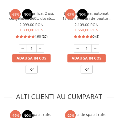
Combina frigorifica, 2 usi,
Espressor cafea, automat,
-33%
NOU
-27%
NOU
congelator, 260L, dozator
15 bari, 9 tipuri de bauturi,
de apa, Inox, SAMUS
rezervor lapte, putere
2.099,00 RON
2.109,00 RON
1350W, SAMUS
1.399,00 RON
1.550,00 RON
4.90
(20)
5
(5)
ADAUGA IN COS
ADAUGA IN COS
ALTI CLIENTI AU CUMPARAT
Masina de spalat rufe,
Masina de spalat rufe,
-19%
NOU
-20%