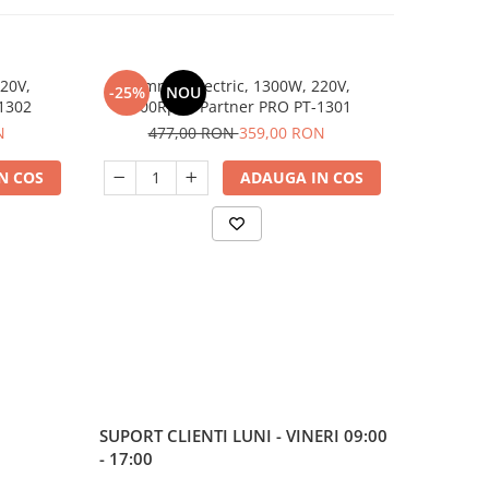
20V,
Trimmer electric, 1300W, 220V,
Trimmer el
-25%
NOU
-21%
1302
7000Rpm, Partner PRO PT-1301
20V, 2.0 A
N
477,00 RON
359,00 RON
52
N COS
ADAUGA IN COS
SUPORT CLIENTI
LUNI - VINERI 09:00
- 17:00