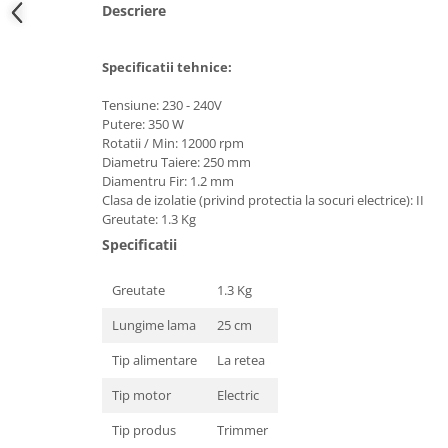
Descriere
Hote bucatarie
Consumabile
Specificatii tehnice:
Hota tavan
Hote cupolare
Tensiune: 230 - 240V
Putere: 350 W
Hote decorative
Rotatii / Min: 12000 rpm
Hote incorporabile
Diametru Taiere: 250 mm
Hote insula
Diamentru Fir: 1.2 mm
Clasa de izolatie (privind protectia la socuri electrice): II
Hote telescopice
Greutate: 1.3 Kg
Hote traditionale
Specificatii
Masini de Spalat Rufe & Uscatoare
Accesorii masini de spalat &
Greutate
1.3 Kg
uscatoare
Lungime lama
25 cm
Masini automate de spalat rufe
Masini de spalat rufe cu uscator
Tip alimentare
La retea
Masini de spalat rufe verticale
Tip motor
Electric
Uscatoare de rufe
Tip produs
Trimmer
Masini de spalat vase