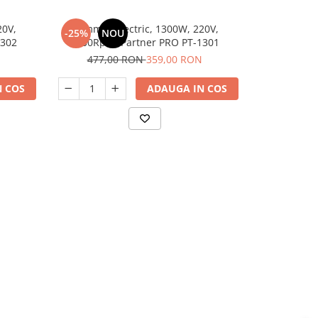
20V,
Trimmer electric, 1300W, 220V,
Trimmer elect
-25%
NOU
-21%
N
1302
7000Rpm, Partner PRO PT-1301
20V, 2.0 Ah, 
ELG
477,00 RON
359,00 RON
522,
 COS
ADAUGA IN COS