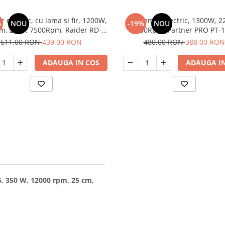
 electric, cu lama si fir, 1200W,
Trimmer electric, 1300W, 2
%
NOU
-19%
NOU
, 220V, 7500Rpm, Raider RD-
7000Rpm, Partner PRO PT-
EBC02
611,00 RON
439,00 RON
480,00 RON
388,00 RON
ADAUGA IN COS
ADAUGA IN
5, 350 W, 12000 rpm, 25 cm,