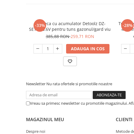
Unelte Gradinarit
Ventilatoare & Sisteme Racire
Aparate de aer conditionat
Foarfeca cu acumulator Detoolz DZ-
Trimmer 
-33%
-28%
Ventilatoare
SE126 3.6V pentru tuns gazonul/gard viu
420mm
Zootehnie
385,88 RON
259,71 RON
Foarfeci tuns oi
ADAUGA IN COS
Incubatoare oua
Newsletter
Nu rata ofertele si promotiile noastre
Vreau sa primesc newsletter cu promotiile magazinului. Af
MAGAZINUL MEU
CLIENTI
Despre noi
Metode de