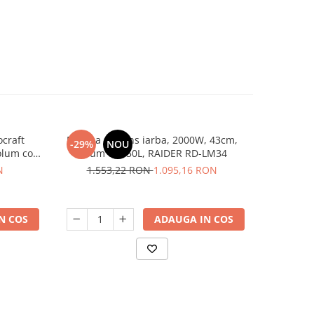
craft
Masina de tuns iarba, 2000W, 43cm,
Masina d
-29%
NOU
-28%
olum cos
volum cos 50L, RAIDER RD-LM34
M107, 70L
N
1.553,22 RON
1.095,16 RON
2.6
N COS
ADAUGA IN COS