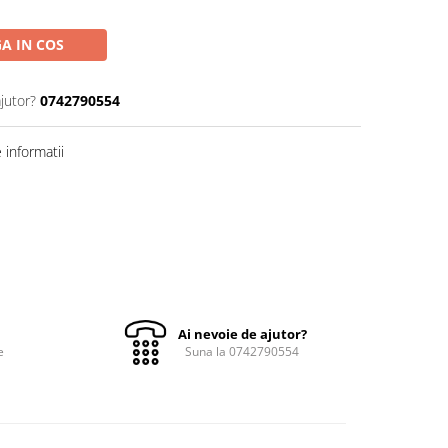
A IN COS
jutor?
0742790554
informatii
Ai nevoie de ajutor?
e
Suna la 0742790554