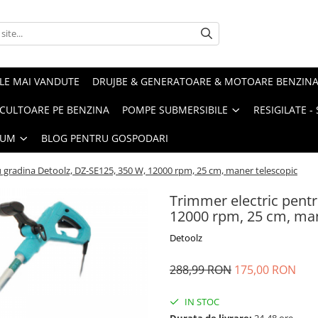
LE MAI VANDUTE
DRUJBE & GENERATOARE & MOTOARE BENZIN
ULTOARE PE BENZINA
POMPE SUBMERSIBILE
RESIGILATE 
IUM
BLOG PENTRU GOSPODARI
u gradina Detoolz, DZ-SE125, 350 W, 12000 rpm, 25 cm, maner telescopic
Trimmer electric pentr
12000 rpm, 25 cm, man
Detoolz
288,99 RON
175,00 RON
IN STOC
Durata de livrare:
24-48 ore