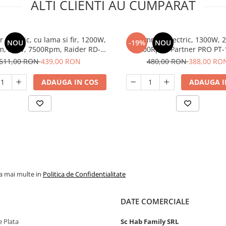
ALTI CLIENTI AU CUMPARAT
electric, cu lama si fir, 1200W,
Trimmer electric, 1300W, 2
NOU
-19%
NOU
, 220V, 7500Rpm, Raider RD-
7000Rpm, Partner PRO PT-
EBC02
611,00 RON
439,00 RON
480,00 RON
388,00 RO
ADAUGA IN COS
ADAUGA I
la mai multe in
Politica de Confidentialitate
DATE COMERCIALE
 Plata
Sc Hab Family SRL