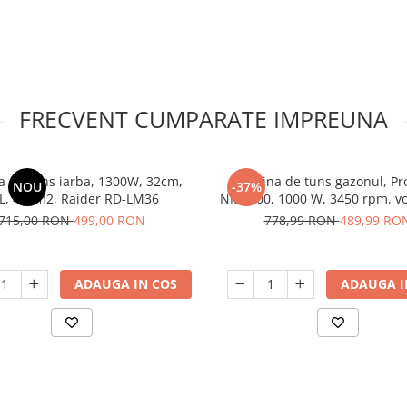
FRECVENT CUMPARATE IMPREUNA
 de tuns iarba, 1300W, 32cm,
Masina de tuns gazonul, Pro
NOU
-37%
L, 400m2, Raider RD-LM36
NM1600, 1000 W, 3450 rpm, v
30L
715,00 RON
499,00 RON
778,99 RON
489,99 RO
ADAUGA IN COS
ADAUGA I