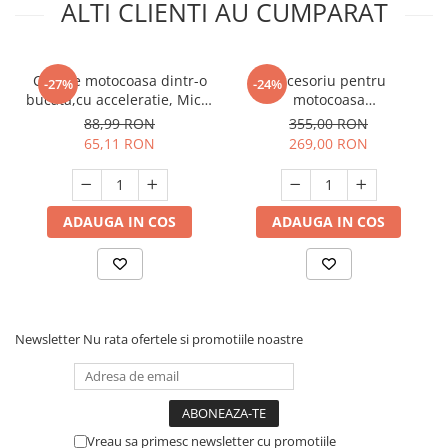
ALTI CLIENTI AU CUMPARAT
Coarne motocoasa dintr-o
Accesoriu pentru
-27%
-24%
bucata,cu acceleratie, Micul
motocoasa
Fermier GF-0557
,Prasitoare,cultivator,motosapa
88,99 RON
355,00 RON
26*-9T, GF-1376
65,11 RON
269,00 RON
ADAUGA IN COS
ADAUGA IN COS
Newsletter
Nu rata ofertele si promotiile noastre
Vreau sa primesc newsletter cu promotiile