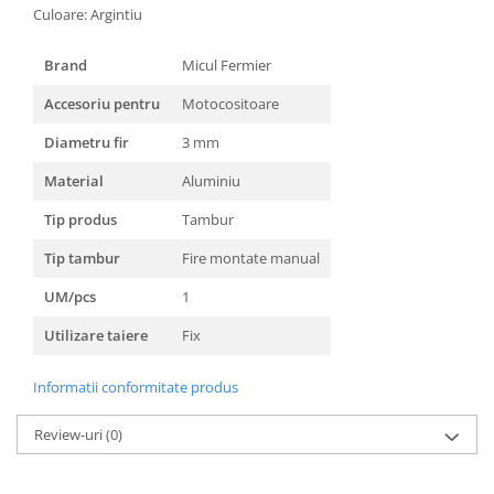
Culoare: Argintiu
Masini de spalat vase incorporabile
Masini de spalat vase
Brand
Micul Fermier
independente
Motoburghiu/Foreza pamant
Accesoriu pentru
Motocositoare
Pachete Incorporabile
Diametru fir
3 mm
Pirostrii & Arzatoare
Material
Aluminiu
Plasa umbrire
Tip produs
Tambur
Pompe de stropit
Tip tambur
Fire montate manual
Radiatoare
UM/pcs
1
Semanatoare,Plantatoare
Utilizare taiere
Fix
Sere
Sobe pe gaz & electrice
Informatii conformitate produs
Suflante & Aspiratoare
Review-uri
(0)
Aspiratoare
Suflante Frunze