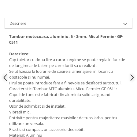
Hote bucatarie
Consumabile
Hota tavan
Descriere
Hote cupolare
Tambur motocoasa, aluminiu, fir 3mm, Micul Fermier GF-
Hote decorative
0511
Hote incorporabile
Descriere:
Hote insula
Cap taietor cu doua fire a caror lungime se poate regla in functie
Hote telescopice
de lungimea de taiere pe care doriti sa o realizati.
Hote traditionale
Se utilizeaza la lucrarile de cosire si amenajare, in locuri cu
obstacole si nu numai.
Masini de Spalat Rufe & Uscatoare
Firul se poate introduce fara a fi nevoie sa desfaceti autocutul.
Accesorii masini de spalat &
Caracteristici Tambur MTC aluminiu, Micul Fermier GF-0511:
uscatoare
Capul de tuns este fabricat din aluminiu solid, asigurand
durabilitate.
Masini automate de spalat rufe
Usor de schimbat si de instalat.
Masini de spalat rufe cu uscator
Vibratii mici.
Potrivite pentru majoritatea masinilor de tuns iarba, pentru
Masini de spalat rufe verticale
utilizare universala.
Uscatoare de rufe
Practic si compact, un accesoriu deosebit.
Masini de spalat vase
Material: Aluminiu