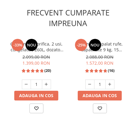
Unelte Gradinarit
FRECVENT CUMPARATE
Ventilatoare & Sisteme Racire
IMPREUNA
Aparate de aer conditionat
Ventilatoare
Zootehnie
Combina frigorifica, 2 usi,
Masina de spalat rufe,
-33%
NOU
-25%
NOU
Foarfeci tuns oi
congelator, 260L, dozator
capacitate 9 kg, 15
Incubatoare oua
de apa, Inox, SAMUS
programe, 1400 Rpm, clasa
2.099,00 RON
2.088,00 RON
A, Slim, motor Inverter,
1.399,00 RON
1.572,00 RON
Samus WSLI-9144
(20)
(16)
ADAUGA IN COS
ADAUGA IN COS