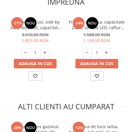
IMPREUNA
Unelte Gradinarit
Ventilatoare & Sisteme Racire
Aparate de aer conditionat
Frigider cu 2 usi, side by
Frigider cu o usa, capacitate
-21%
NOU
-24%
NOU
side, No-Frost, capacitate
242 L, lumina LED, rafturi
Ventilatoare
439L, congelator, E++,
sticla, usa reversibila,
3.610,00 RON
1.588,00 RON
Zootehnie
functie Smart, touch, negru,
termostat reglabil, Alb,
2.855,00 RON
1.199,00 RON
HEINNER
HEINNER
Foarfeci tuns oi
Incubatoare oua
ADAUGA IN COS
ADAUGA IN COS
ALTI CLIENTI AU CUMPARAT
Masina de tuns gazonul,
Masina de tuns iarba,
-28%
NOU
-12%