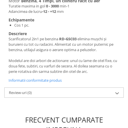
Motor
Benzina, 4 Timpi, un cilindru racit cu aer
Masini de spalat vase incorporabile
Turatie maxima in gol
0 - 3000
min-1
Adancimea de lucru
-12 - +12
mm
Masini de spalat vase
independente
Echipamente
Cos 1 pc.
Motoburghiu/Foreza pamant
Descriere
Pachete Incorporabile
Scarificatorul 2in1 pe benzina
RD-GSC03
elimina muşchi şi
Pirostrii & Arzatoare
buruieni cu tot cu radacini. Alimentat cu un motor puternic pe
benzina, utilajul asigura o aerare optima a peluzelor.
Plasa umbrire
Modelul are doi arbori de actionare: unul cu lame de otel fixe, cu
Pompe de stropit
doua fete, subtiri, cu varfuri de secera. Al doilea seamana cu o
Radiatoare
perie rotativa din sarma subtire din otel de arc.
Semanatoare,Plantatoare
Informatii conformitate produs
Sere
Review-uri
(0)
Sobe pe gaz & electrice
Suflante & Aspiratoare
Aspiratoare
FRECVENT CUMPARATE
Suflante Frunze