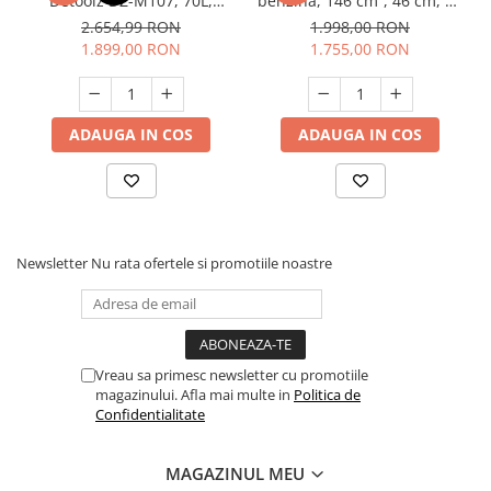
Detoolz DZ-M107, 70L,
benzina, 146 cm³, 46 cm, 50
benzina, 196 Cc, 4000W, 4
L, Autopropulsat, 2600 W,
2.654,99 RON
1.998,00 RON
timpi, 21" inch
AGM 4619 R
1.899,00 RON
1.755,00 RON
ADAUGA IN COS
ADAUGA IN COS
Newsletter
Nu rata ofertele si promotiile noastre
Vreau sa primesc newsletter cu promotiile
magazinului. Afla mai multe in
Politica de
Confidentialitate
MAGAZINUL MEU