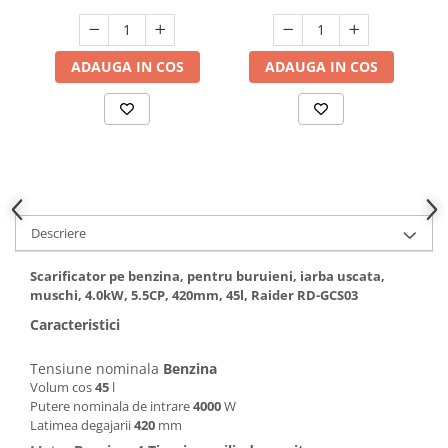
Hote bucatarie
Consumabile
ADAUGA IN COS
ADAUGA IN COS
Hota tavan
Hote cupolare
Hote decorative
Hote incorporabile
Hote insula
Hote telescopice
Hote traditionale
Descriere
Masini de Spalat Rufe & Uscatoare
Scarificator pe benzina, pentru buruieni, iarba uscata,
Accesorii masini de spalat &
muschi, 4.0kW, 5.5CP, 420mm, 45l, Raider RD-GCS03
uscatoare
Caracteristici
Masini automate de spalat rufe
Masini de spalat rufe cu uscator
Tensiune nominala
Benzina
Masini de spalat rufe verticale
Volum cos
45
l
Putere nominala de intrare
4000
W
Uscatoare de rufe
Latimea degajarii
420
mm
Masini de spalat vase