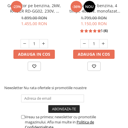
Generator pe benzina, 2kW,
Generator pe benzina, 4
-23%
-36%
NOU
RAIDER RD-GG02, 230V, 4
timpi, 4000W, monofazat,
timpi, 2.7Cp
7.5 Cp, stabilizator
1.899,00 RON
1.799,00 RON
tensiune, 2 prize 220v, DDT
1.455,00 RON
1.150,00 RON
MY4000
5
(6)
ADAUGA IN COS
ADAUGA IN COS
Newsletter
Nu rata ofertele si promotiile noastre
Vreau sa primesc newsletter cu promotiile
magazinului. Afla mai multe in
Politica de
Confidentialitate