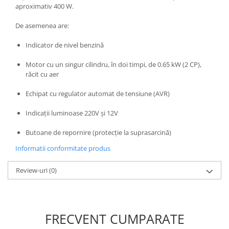
Unelte Gradinarit
aproximativ 400 W.
Ventilatoare & Sisteme Racire
De asemenea are:
Aparate de aer conditionat
Indicator de nivel benzină
Ventilatoare
Zootehnie
Motor cu un singur cilindru, în doi timpi, de 0.65 kW (2 CP),
răcit cu aer
Foarfeci tuns oi
Incubatoare oua
Echipat cu regulator automat de tensiune (AVR)
Indicații luminoase 220V și 12V
Butoane de repornire (protecție la suprasarcină)
Informatii conformitate produs
Review-uri
(0)
FRECVENT CUMPARATE