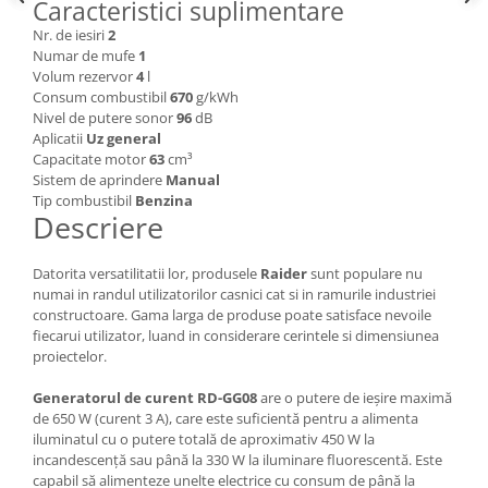
Caracteristici suplimentare
Masini de spalat vase incorporabile
Nr. de iesiri
2
Masini de spalat vase
Numar de mufe
1
independente
Volum rezervor
4
l
Consum combustibil
670
g/kWh
Motoburghiu/Foreza pamant
Nivel de putere sonor
96
dB
Pachete Incorporabile
Aplicatii
Uz general
Capacitate motor
63
cm³
Pirostrii & Arzatoare
Sistem de aprindere
Manual
Tip combustibil
Benzina
Plasa umbrire
Descriere
Pompe de stropit
Radiatoare
Datorita versatilitatii lor, produsele
Raider
sunt populare nu
numai in randul utilizatorilor casnici cat si in ramurile industriei
Semanatoare,Plantatoare
constructoare. Gama larga de produse poate satisface nevoile
fiecarui utilizator, luand in considerare cerintele si dimensiunea
Sere
proiectelor.
Sobe pe gaz & electrice
Generatorul de curent RD-GG08
are o putere de ieșire maximă
Suflante & Aspiratoare
de 650 W (curent 3 A), care este suficientă pentru a alimenta
Aspiratoare
iluminatul cu o putere totală de aproximativ 450 W la
incandescență sau până la 330 W la iluminare fluorescentă. Este
Suflante Frunze
capabil să alimenteze unelte electrice cu consum de până la