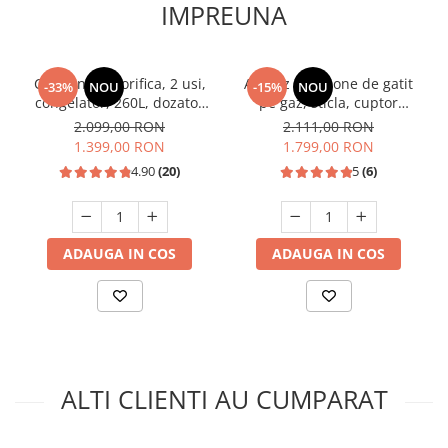
IMPREUNA
Combina frigorifica, 2 usi,
Aragaz cu 4 zone de gatit
-33%
NOU
-15%
NOU
congelator, 260L, dozator
pe gaz, sticla, cuptor
de apa, Inox, SAMUS
electric, Samus SM665AENS
2.099,00 RON
2.111,00 RON
ANTRAHCIT
1.399,00 RON
1.799,00 RON
4.90
(20)
5
(6)
ADAUGA IN COS
ADAUGA IN COS
ALTI CLIENTI AU CUMPARAT