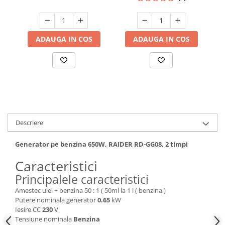
Hote bucatarie
Consumabile
Hota tavan
ADAUGA IN COS
ADAUGA IN COS
Hote cupolare
Hote decorative
Hote incorporabile
Hote insula
Hote telescopice
Hote traditionale
Descriere
Masini de Spalat Rufe & Uscatoare
Generator pe benzina 650W, RAIDER RD-GG08, 2 timpi
Accesorii masini de spalat &
uscatoare
Caracteristici
Masini automate de spalat rufe
Principalele caracteristici
Masini de spalat rufe cu uscator
Amestec ulei + benzina 50 : 1 ( 50ml la 1 l ( benzina )
Masini de spalat rufe verticale
Putere nominala generator
0.65
kW
Uscatoare de rufe
Iesire CC
230
V
Tensiune nominala
Benzina
Masini de spalat vase