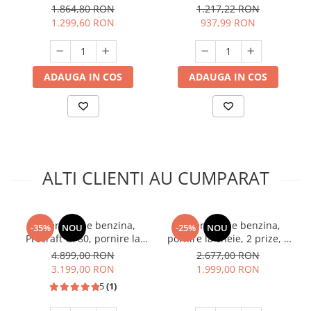
+ rola de sarma flux 1kg,
1.864,80 RON
1.217,22 RON
230V, 130A
1.299,60 RON
937,99 RON
ADAUGA IN COS
ADAUGA IN COS
ALTI CLIENTI AU CUMPARAT
Generator pe benzina,
Generator pe benzina,
-35%
NOU
-25%
NOU
Procraft GP80, pornire la
pornire la cheie, 2 prize, 3
cheie, 7 kw, 220-240V,
KW, monofazat, 230V, roti,
4.899,00 RON
2.677,00 RON
model nou 2026
RAIDER
3.199,00 RON
1.999,00 RON
5
(1)