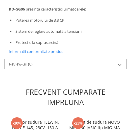
Unelte Gradinarit
RD-GG06
prezinta caracteristici urmatoarele:
Ventilatoare & Sisteme Racire
Aparate de aer conditionat
Puterea motorului de 3,8 CP
Ventilatoare
Sistem de reglare automată a tensiunii
Zootehnie
Protectie la suprasarcină
Foarfeci tuns oi
Informatii conformitate produs
Incubatoare oua
Review-uri
(0)
FRECVENT CUMPARATE
IMPREUNA
Invertor sudura TELWIN,
Aparat de sudura NOVO
-30%
-23%
FORCE 145, 230V, 130 A
MIG 130 JASIC tip MIG-MAG