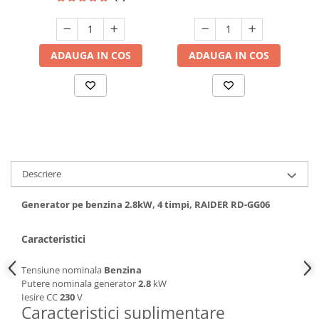
Hote bucatarie
Consumabile
Hota tavan
ADAUGA IN COS
ADAUGA IN COS
Hote cupolare
Hote decorative
Hote incorporabile
Hote insula
Hote telescopice
Hote traditionale
Descriere
Masini de Spalat Rufe & Uscatoare
Generator pe benzina 2.8kW, 4 timpi, RAIDER RD-GG06
Accesorii masini de spalat &
uscatoare
Masini automate de spalat rufe
Caracteristici
Masini de spalat rufe cu uscator
Tensiune nominala
Benzina
Masini de spalat rufe verticale
Putere nominala generator
2.8
kW
Uscatoare de rufe
Iesire CC
230
V
Caracteristici suplimentare
Masini de spalat vase