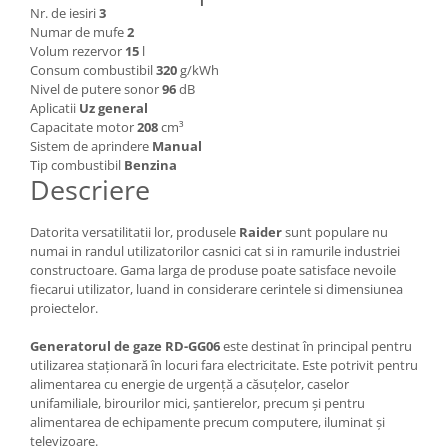
Nr. de iesiri
3
Masini de spalat vase incorporabile
Numar de mufe
2
Masini de spalat vase
Volum rezervor
15
l
independente
Consum combustibil
320
g/kWh
Nivel de putere sonor
96
dB
Motoburghiu/Foreza pamant
Aplicatii
Uz general
Pachete Incorporabile
Capacitate motor
208
cm³
Sistem de aprindere
Manual
Pirostrii & Arzatoare
Tip combustibil
Benzina
Descriere
Plasa umbrire
Pompe de stropit
Datorita versatilitatii lor, produsele
Raider
sunt populare nu
Radiatoare
numai in randul utilizatorilor casnici cat si in ramurile industriei
constructoare. Gama larga de produse poate satisface nevoile
Semanatoare,Plantatoare
fiecarui utilizator, luand in considerare cerintele si dimensiunea
proiectelor.
Sere
Sobe pe gaz & electrice
Generatorul de gaze RD-GG06
este destinat în principal pentru
utilizarea staționară în locuri fara electricitate. Este potrivit pentru
Suflante & Aspiratoare
alimentarea cu energie de urgență a căsuțelor, caselor
Aspiratoare
unifamiliale, birourilor mici, șantierelor, precum și pentru
alimentarea de echipamente precum computere, iluminat și
Suflante Frunze
televizoare.