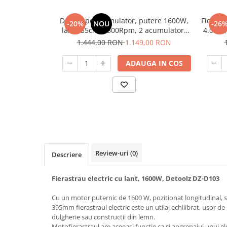
Slefuitoare
Prelungitoare
Cuptoare incorporabile
Vibratoare beton
Drujba pe acumulator, putere 1600W,
Fierast
Deshidratoare carne & fructe &
Rotopercutoare
-20%
NOU
-26
lama 35cm, 5500Rpm, 2 acumulatori
4.0 Ah,
legume
Suflante & Aspiratoare
40V, 4.0Ah, Procraft PCA40/2
1.444,00 RON
1.149,00 RON
Electrocasnice mici
Surse de Curent & Panouri Solare
Aparate de vidat
ADAUGA IN COS
Taietoare de Beton & Asfalt
Articole Menaj
Trimmere & Motocoase
Espressoare & Cafetiere
Truse de Scule & Unelte
Friteuze aer cald
Gratare Electrice
Masini de gheata
Masini de tocat carne
Review-uri
(0)
Masini de umplut carnati
Descriere
Mixere bucatarie
Fierastrau electric cu lant, 1600W, Detoolz DZ-D103
Prajitoare de paine
Roboti de bucatarie
Cu un motor puternic de 1600 W, pozitionat longitudinal, s
Statii de calcat
395mm fierastraul electric este un utilaj echilibrat, usor de
dulgherie sau constructii din lemn.
Furtune & Sisteme Irigatii
Motofierastraul are aceeasi functie ca si angrenajul unui el