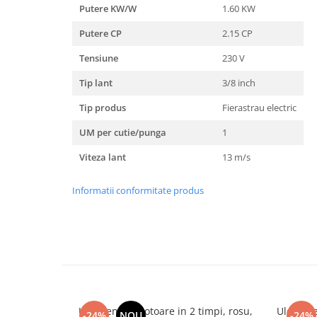
Unelte Gradinarit
Putere KW/W
1.60 KW
Ventilatoare & Sisteme Racire
Putere CP
2.15 CP
Aparate de aer conditionat
Tensiune
230 V
Ventilatoare
Tip lant
3/8 inch
Zootehnie
Foarfeci tuns oi
Tip produs
Fierastrau electric
Incubatoare oua
UM per cutie/punga
1
Viteza lant
13 m/s
Informatii conformitate produs
Ulei pentru motoare in 2 timpi, rosu,
Ulei ame
-24%
NOU
-24%