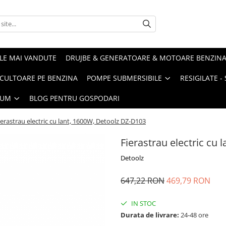
LE MAI VANDUTE
DRUJBE & GENERATOARE & MOTOARE BENZIN
ULTOARE PE BENZINA
POMPE SUBMERSIBILE
RESIGILATE 
IUM
BLOG PENTRU GOSPODARI
ierastrau electric cu lant, 1600W, Detoolz DZ-D103
Fierastrau electric cu
Detoolz
647,22 RON
469,79 RON
IN STOC
Durata de livrare:
24-48 ore