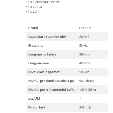
• 1 x Fierastrau electric;
Masini de spalat vase incorporabile
• 1 x Lama;
• 1 x Lant.
Masini de spalat vase
independente
Motoburghiu/Foreza pamant
Brand
Detoolz
Pachete Incorporabile
Capacitate rezervor ulei
280 ml
Pirostrii & Arzatoare
Frecventa
50 Hz
Plasa umbrire
Lungime de taiere
395 mm
Pompe de stropit
Radiatoare
Lungime sina
400 mm
Semanatoare,Plantatoare
Nivel emisie zgomot
108 db
Sere
Nivelul presiunii acustice LpA
96,0 dB(A)
Sobe pe gaz & electrice
Nivelul puterii sunetului LWA
108,0 dB(A)
Suflante & Aspiratoare
pcs/UM
1
Aspiratoare
Pinion lant
3/8 inch
Suflante Frunze