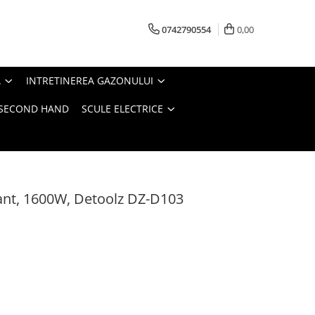
0742790554
0,00
A
INTRETINEREA GAZONULUI
- SECOND HAND
SCULE ELECTRICE
 lant, 1600W, Detoolz DZ-D103