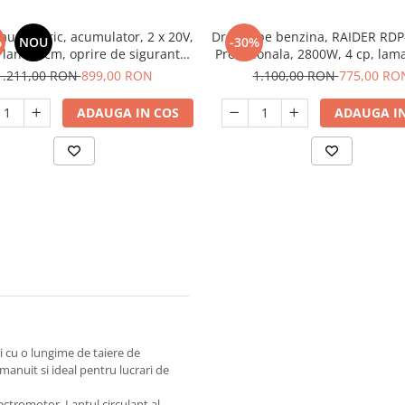
rau electric, acumulator, 2 x 20V,
Drujba pe benzina, RAIDER RDP
%
NOU
-30%
 lant 35cm, oprire de siguranta,
Profesionala, 2800W, 4 cp, lam
Yamamoto YM.116
58cm3
1.211,00 RON
899,00 RON
1.100,00 RON
775,00 RO
ADAUGA IN COS
ADAUGA IN
i cu o lungime de taiere de
 manuit si ideal pentru lucrari de
ectromotor. Lantul circulant al