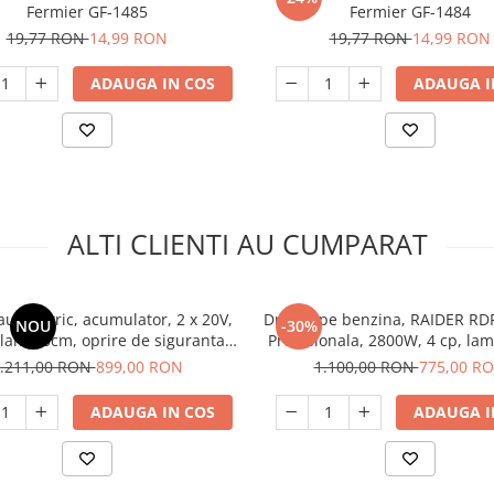
Fermier GF-1485
Fermier GF-1484
19,77 RON
14,99 RON
19,77 RON
14,99 RON
ADAUGA IN COS
ADAUGA I
ALTI CLIENTI AU CUMPARAT
au electric, acumulator, 2 x 20V,
Drujba pe benzina, RAIDER RD
NOU
-30%
 lant 35cm, oprire de siguranta,
Profesionala, 2800W, 4 cp, la
Yamamoto YM.116
58cm3
.211,00 RON
899,00 RON
1.100,00 RON
775,00 R
ADAUGA IN COS
ADAUGA I