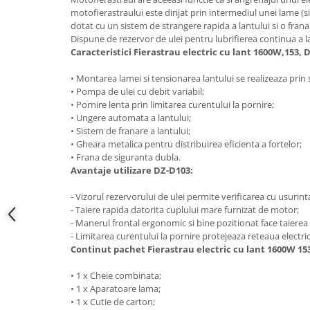
Hote bucatarie
motofierastraului este dirijat prin intermediul unei lame (si
dotat cu un sistem de strangere rapida a lantului si o frana
Consumabile
Dispune de rezervor de ulei pentru lubrifierea continua a l
Hota tavan
Caracteristici Fierastrau electric cu lant 1600W,153, 
Hote cupolare
• Montarea lamei si tensionarea lantului se realizeaza prin s
Hote decorative
• Pompa de ulei cu debit variabil;
• Pornire lenta prin limitarea curentului la pornire;
Hote incorporabile
• Ungere automata a lantului;
Hote insula
• Sistem de franare a lantului;
Hote telescopice
• Gheara metalica pentru distribuirea eficienta a fortelor;
• Frana de siguranta dubla.
Hote traditionale
Avantaje utilizare DZ-D103:
Masini de Spalat Rufe & Uscatoare
- Vizorul rezervorului de ulei permite verificarea cu usurinta
Accesorii masini de spalat &
- Taiere rapida datorita cuplului mare furnizat de motor;
uscatoare
- Manerul frontal ergonomic si bine pozitionat face taierea p
Masini automate de spalat rufe
- Limitarea curentului la pornire protejeaza reteaua electric
Masini de spalat rufe cu uscator
Continut pachet Fierastrau electric cu lant 1600W 15
Masini de spalat rufe verticale
• 1 x Cheie combinata;
Uscatoare de rufe
• 1 x Aparatoare lama;
• 1 x Cutie de carton;
Masini de spalat vase