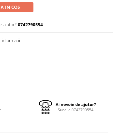
A IN COS
e ajutor?
0742790554
informatii
Ai nevoie de ajutor?
e
Suna la 0742790554