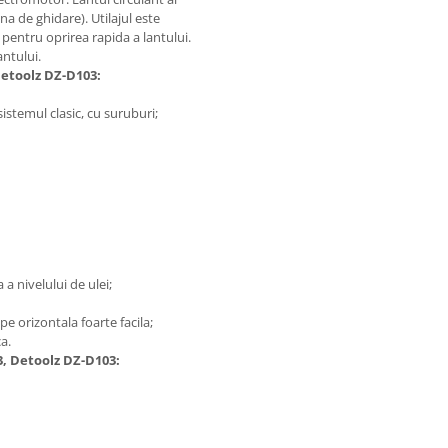
na de ghidare). Utilajul este
 pentru oprirea rapida a lantului.
antului.
Detoolz DZ-D103:
istemul clasic, cu suruburi;
 a nivelului de ulei;
e orizontala foarte facila;
a.
3, Detoolz DZ-D103: