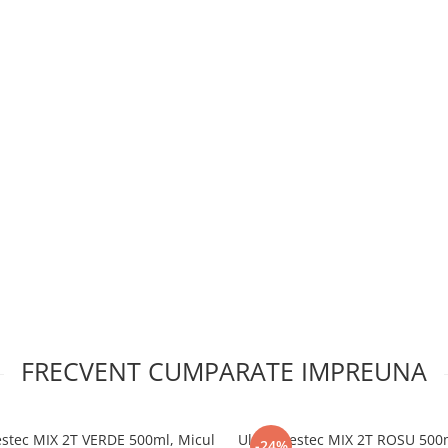
FRECVENT CUMPARATE IMPREUNA
stec MIX 2T VERDE 500ml, Micul
Ulei amestec MIX 2T ROSU 500m
-24%