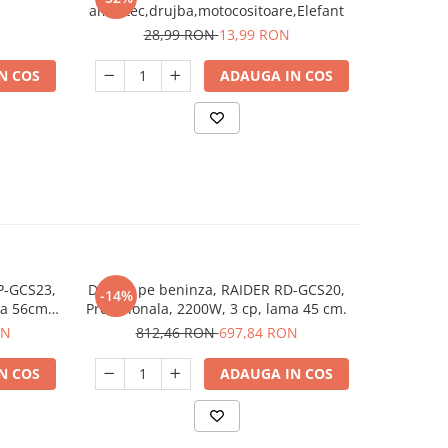
amestec,drujba,motocositoare,Elefant
28,99 RON
13,99 RON
4
N COS
ADAUGA IN COS
P-GCS23,
Drujba pe beninza, RAIDER RD-GCS20,
Drujba pe
-14%
-21%
ma 56cm,
Profesionala, 2200W, 3 cp, lama 45 cm.
Profesion
ON
812,46 RON
697,84 RON
97
N COS
ADAUGA IN COS