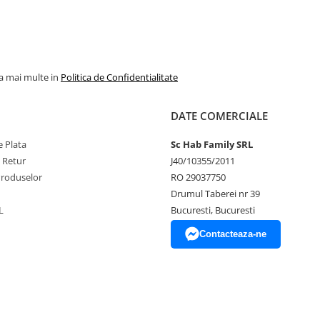
la mai multe in
Politica de Confidentialitate
DATE COMERCIALE
 Plata
Sc Hab Family SRL
e Retur
J40/10355/2011
Produselor
RO 29037750
Drumul Taberei nr 39
L
Bucuresti, Bucuresti
Contacteaza-ne