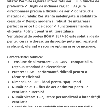
viteză: Permite reglarea intensității aerului în funcție de
Masini de spalat vase incorporabile
preferințe ✔ Unghi de înclinare reglabil: Asigură
direcționarea precisă a fluxului de aer ✔ Construcție
Masini de spalat vase
independente
metalică durabilă: Rezistență îndelungată și stabilitate
crescută ✔ Design modern și robust: Se integrează
Motoburghiu/Foreza pamant
perfect în orice tip de decor ✔ Funcționare fiabilă și
Pachete Incorporabile
eficientă: Potrivit pentru utilizare zilnică
Ventilatorul de podea BÖHM BLFF-50 este soluția ideală
Pirostrii & Arzatoare
pentru cei care doresc un dispozitiv puternic, rezistent
Plasa umbrire
și eficient, oferind o răcorire optimă în orice încăpere.
Pompe de stropit
Caracteristici tehnice:
Radiatoare
Tensiune de alimentare: 220-240V – compatibil cu
Semanatoare,Plantatoare
rețeaua standard de electricitate
Putere: 110W – performanță ridicată pentru o
Sere
răcorire eficientă
Sobe pe gaz & electrice
Dimensiune: 20” – ideal pentru spații mari
Număr pale: 3 – flux de aer optimizat pentru o
Suflante & Aspiratoare
ventilație puternică
Aspiratoare
Număr viteze: 3 – ajustare personalizată a intensității
ventilației
Suflante Frunze
Unghi de înclinare reglabil: Direcționare precisă a