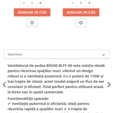
Hote bucatarie
ADAUGA IN COS
ADAUGA IN COS
Consumabile
Hota tavan
Hote cupolare
Hote decorative
Hote incorporabile
Hote insula
Hote telescopice
Descriere
Hote traditionale
Masini de Spalat Rufe & Uscatoare
Ventilatorul de podea BÖHM BLFF-50 este soluția ideală
pentru răcorirea spațiilor mari, oferind un design
Accesorii masini de spalat &
robust și o ventilație puternică. Cu o putere de 110W și
uscatoare
trei trepte de viteză, acest model asigură un flux de aer
Masini automate de spalat rufe
constant și eficient, fiind perfect pentru utilizare acasă,
Masini de spalat rufe cu uscator
la birou sau în spații comerciale.
Masini de spalat rufe verticale
Funcționalități speciale:
✔ Ventilație puternică și eficientă: Ideal pentru
Uscatoare de rufe
răcorirea rapidă a spațiilor mari ✔ 3 trepte de
Masini de spalat vase