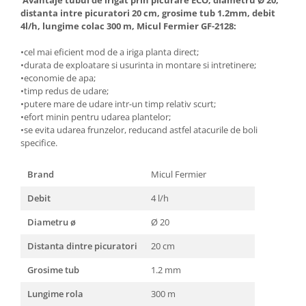
distanta intre picuratori 20 cm, grosime tub 1.2mm, debit
Masini de spalat vase incorporabile
4l/h, lungime colac 300 m, Micul Fermier GF-2128:
Masini de spalat vase
independente
•cel mai eficient mod de a iriga planta direct;
Motoburghiu/Foreza pamant
•durata de exploatare si usurinta in montare si intretinere;
•economie de apa;
Pachete Incorporabile
•timp redus de udare;
•putere mare de udare intr-un timp relativ scurt;
Pirostrii & Arzatoare
•efort minin pentru udarea plantelor;
Plasa umbrire
•se evita udarea frunzelor, reducand astfel atacurile de boli
specifice.
Pompe de stropit
Radiatoare
Brand
Micul Fermier
Semanatoare,Plantatoare
Debit
4 l/h
Sere
Diametru ø
Ø 20
Sobe pe gaz & electrice
Distanta dintre picuratori
20 cm
Suflante & Aspiratoare
Grosime tub
1.2 mm
Aspiratoare
Suflante Frunze
Lungime rola
300 m