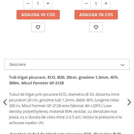
Hote bucatarie
ADAUGA IN COS
ADAUGA IN COS
Consumabile
Hota tavan
Hote cupolare
Hote decorative
Hote incorporabile
Hote insula
Hote telescopice
Descriere
Hote traditionale
Masini de Spalat Rufe & Uscatoare
Tub irigat picurare, ECO, Ø20, 20cm, grosime 1.2mm, 4l/h,
300m, Micul Fermier GF-2128
Accesorii masini de spalat &
uscatoare
Tubul de irigat prin picurare ECO, diametru Ø 20, distanta intre
Masini automate de spalat rufe
picuratori 20 cm, grosime tub 1.2mm, debit 4l/h, lungime colac
300 m, Micul Fermier GF-2128 este fabricat din LDPE ( Low-
Masini de spalat rufe cu uscator
density polyethylene), material 90% reciclat, cu densitate mai
Masini de spalat rufe verticale
joasa, cu o durata de viata intre 2 si 5 ani, rezista la presiune si la
actiunea razelor UV.
Uscatoare de rufe
Masini de spalat vase
Avantaje tubul de irigat prin picurare ECO, diametru Ø 20,