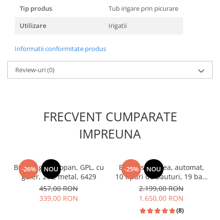
Unelte Gradinarit
Tip produs
Tub irigare prin picurare
Ventilatoare & Sisteme Racire
Utilizare
Irigatii
Aparate de aer conditionat
Ventilatoare
Informatii conformitate produs
Zootehnie
Review-uri
(0)
Foarfeci tuns oi
Incubatoare oua
FRECVENT CUMPARATE
IMPREUNA
Butelie gaz propan, GPL, cu
Espressor cafea, automat,
-26%
NOU
-25%
NOU
guler, 26L, metal, 6429
10 tipuri de bauturi, 19 bar,
ecran touch, rasnita
457,00 RON
2.199,00 RON
profesionala, rezervor 2 L ,
339,00 RON
1.650,00 RON
SAMUS Sublime
(8)