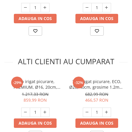
ADAUGA IN COS
ADAUGA IN COS
ALTI CLIENTI AU CUMPARAT
Tub irigat picurare,
Tub irigat picurare, ECO,
-29%
-32%
PREMIUM, Ø16, 20cm,
Ø20, 40cm, grosime 1.2mm,
grosime 1mm, 4l/h, 400m,
4l/h, 300m, Micul Fermier
1.217,33 RON
682,99 RON
Micul Fermier GF-2126
GF-2129
859,99 RON
466,57 RON
ADAUGA IN COS
ADAUGA IN COS