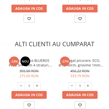
Unelte Gradinarit
ADAUGA IN COS
ADAUGA IN COS
Ventilatoare & Sisteme Racire
Aparate de aer conditionat
Ventilatoare
Zootehnie
Foarfeci tuns oi
ALTI CLIENTI AU CUMPARAT
Incubatoare oua
Furtun gradina BLUEBOS
Tub irigat picurare, ECO,
-23%
NOU
-27%
PLUS 3/4" 50m 4 straturi,
Ø16, 40cm, grosime 1mm,
clasa 3 rezistenta, insertie,
4l/h, 400m, Micul Fermier
355,00 RON
456,22 RON
GF-2119
GF-2125
275,00 RON
333,79 RON
ADAUGA IN COS
ADAUGA IN COS