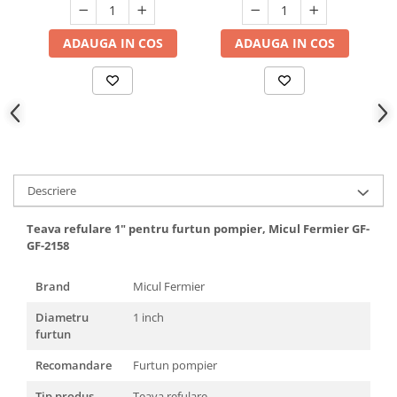
Hote bucatarie
Consumabile
ADAUGA IN COS
ADAUGA IN COS
Hota tavan
Hote cupolare
Hote decorative
Hote incorporabile
Hote insula
Hote telescopice
Descriere
Hote traditionale
Masini de Spalat Rufe & Uscatoare
Teava refulare 1" pentru furtun pompier, Micul Fermier GF-
GF-2158
Accesorii masini de spalat &
uscatoare
Brand
Micul Fermier
Masini automate de spalat rufe
Diametru
1 inch
Masini de spalat rufe cu uscator
furtun
Masini de spalat rufe verticale
Uscatoare de rufe
Recomandare
Furtun pompier
Masini de spalat vase
Tip produs
Teava refulare