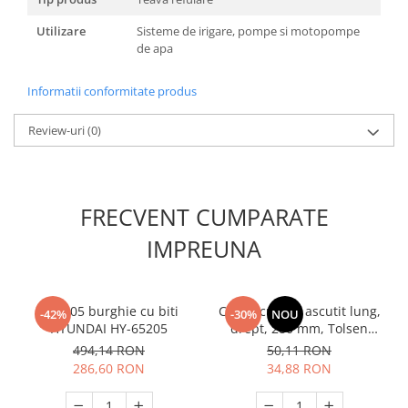
Masini de spalat vase incorporabile
Utilizare
Sisteme de irigare, pompe si motopompe
Masini de spalat vase
de apa
independente
Motoburghiu/Foreza pamant
Informatii conformitate produs
Pachete Incorporabile
Review-uri
(0)
Pirostrii & Arzatoare
Plasa umbrire
Pompe de stropit
FRECVENT CUMPARATE
Radiatoare
IMPREUNA
Semanatoare,Plantatoare
Sere
Sobe pe gaz & electrice
Set 205 burghie cu biti
Cleste cu varf ascutit lung,
-42%
-30%
NOU
HYUNDAI HY-65205
drept, 280 mm, Tolsen
Suflante & Aspiratoare
10290
494,14 RON
50,11 RON
Aspiratoare
286,60 RON
34,88 RON
Suflante Frunze