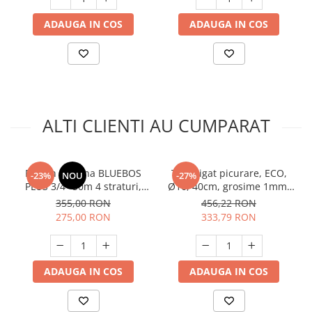
Unelte Gradinarit
ADAUGA IN COS
ADAUGA IN COS
Ventilatoare & Sisteme Racire
Aparate de aer conditionat
Ventilatoare
Zootehnie
Foarfeci tuns oi
ALTI CLIENTI AU CUMPARAT
Incubatoare oua
Furtun gradina BLUEBOS
Tub irigat picurare, ECO,
-23%
NOU
-27%
PLUS 3/4" 50m 4 straturi,
Ø16, 40cm, grosime 1mm,
clasa 3 rezistenta, insertie,
4l/h, 400m, Micul Fermier
355,00 RON
456,22 RON
GF-2119
GF-2125
275,00 RON
333,79 RON
ADAUGA IN COS
ADAUGA IN COS