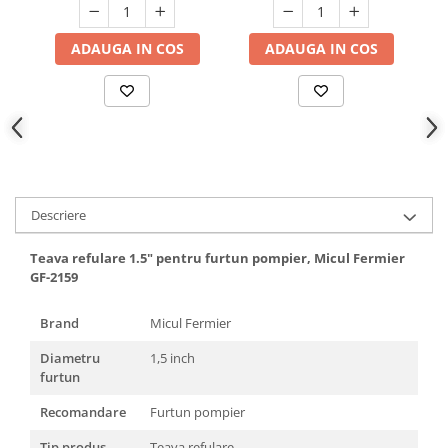
Hote bucatarie
Consumabile
ADAUGA IN COS
ADAUGA IN COS
Hota tavan
Hote cupolare
Hote decorative
Hote incorporabile
Hote insula
Hote telescopice
Descriere
Hote traditionale
Masini de Spalat Rufe & Uscatoare
Teava refulare 1.5" pentru furtun pompier, Micul Fermier
GF-2159
Accesorii masini de spalat &
uscatoare
Brand
Micul Fermier
Masini automate de spalat rufe
Diametru
1,5 inch
Masini de spalat rufe cu uscator
furtun
Masini de spalat rufe verticale
Uscatoare de rufe
Recomandare
Furtun pompier
Masini de spalat vase
Tip produs
Teava refulare