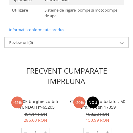
Masini de spalat vase incorporabile
Utilizare
Sisteme de irigare, pompe si motopompe
Masini de spalat vase
de apa
independente
Motoburghiu/Foreza pamant
Informatii conformitate produs
Pachete Incorporabile
Review-uri
(0)
Pirostrii & Arzatoare
Plasa umbrire
Pompe de stropit
FRECVENT CUMPARATE
Radiatoare
IMPREUNA
Semanatoare,Plantatoare
Sere
Sobe pe gaz & electrice
Set 205 burghie cu biti
Cheie inelara cu batator, 50
-42%
-20%
NOU
HYUNDAI HY-65205
mm, Tolsen 17059
Suflante & Aspiratoare
494,14 RON
188,22 RON
Aspiratoare
286,60 RON
150,99 RON
Suflante Frunze