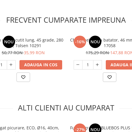
FRECVENT CUMPARATE IMPREUNA
u varf ascutit lung, 45 grade, 280
Cheie inelara cu batator, 46 m
NOU
-16%
NOU
mm, Tolsen 10291
17058
50,77 RON
35,99 RON
175,29 RON
147,88 RO
ADAUGA IN COS
ADAUGA I
ALTI CLIENTI AU CUMPARAT
igat picurare, ECO, Ø16, 40cm,
Furtun gradina BLUEBOS PLUS 
-27%
NOU