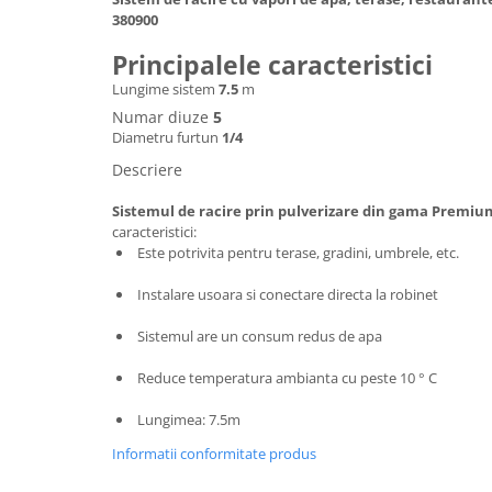
Hote bucatarie
380900
Consumabile
Principalele caracteristici
Hota tavan
Lungime sistem
7.5
m
Hote cupolare
Numar diuze
5
Diametru furtun
1/4
Hote decorative
Hote incorporabile
Descriere
Hote insula
Sistemul de racire prin pulverizare din gama Prem
Hote telescopice
caracteristici:
Este potrivita pentru terase, gradini, umbrele, etc.
Hote traditionale
Masini de Spalat Rufe & Uscatoare
Instalare usoara si conectare directa la robinet
Accesorii masini de spalat &
Sistemul are un consum redus de apa
uscatoare
Masini automate de spalat rufe
Reduce temperatura ambianta cu peste 10 ° C
Masini de spalat rufe cu uscator
Lungimea: 7.5m
Masini de spalat rufe verticale
Uscatoare de rufe
Informatii conformitate produs
Masini de spalat vase