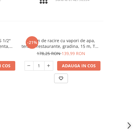
 1/2"
Sistem de racire cu vapori de apa,
Furtun apa PV
-21%
-36%
enta,
terase, restaurante, gradina, 15 m, Top
50m ,Mi
2118
Garden 380902
178,25 RON
139,99 RON
468,
 COS
ADAUGA IN COS