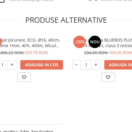
PRODUSE ALTERNATIVE
igat picurare, ECO, Ø16, 40cm,
Furtun gradina BLUEBOS PLUS
%
-28%
NOU
sime 1mm, 4l/h, 400m, Micul
50m 4 straturi, clasa 3 rezist
Fermier GF-2125
insertie, Micul Fermier GF-
456,22 RON
333,79 RON
234,00 RON
169,00 RON
ADAUGA IN COS
ADAUGA IN
e, gradina, 7.5m, Top Garden