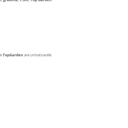
ium TopGarden
are urmatoarele