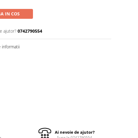
A IN COS
e ajutor?
0742790554
informatii
Ai nevoie de ajutor?
e
Suna la 0742790554