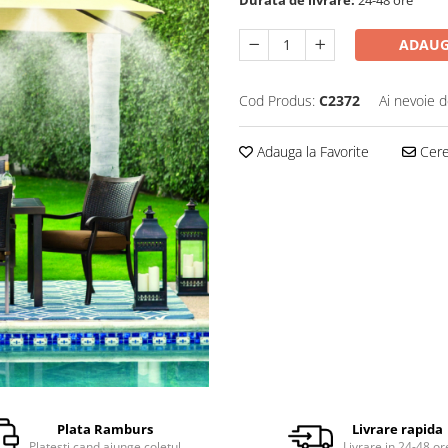
ADAUG
Cod Produs:
C2372
Ai nevoie d
Adauga la Favorite
Cere 
Plata Ramburs
Livrare rapida
Platesti cand ajunge coletul
Livrare in 24-48 or