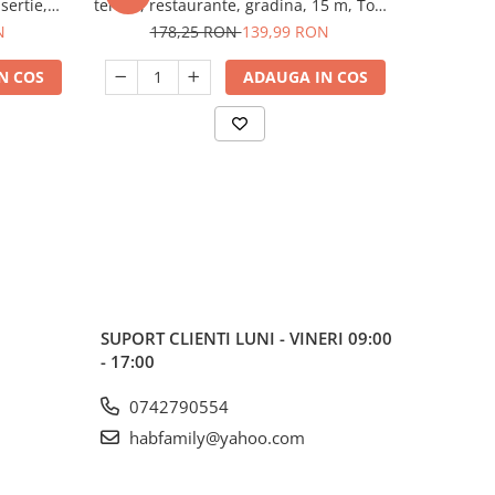
sertie,
terase, restaurante, gradina, 15 m, Top
50m 
Garden 380902
N
178,25 RON
139,99 RON
46
N COS
ADAUGA IN COS
SUPORT CLIENTI
LUNI - VINERI 09:00
- 17:00
0742790554
habfamily@yahoo.com