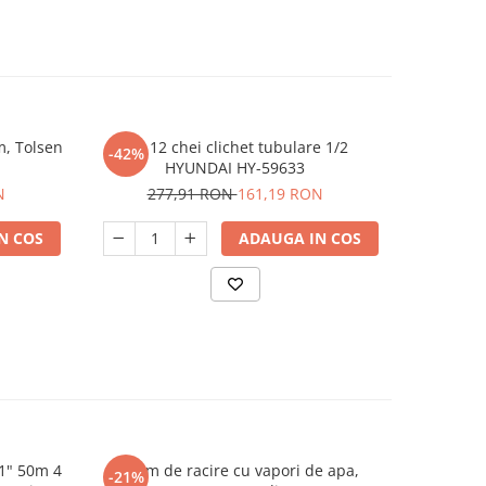
m, Tolsen
Set 12 chei clichet tubulare 1/2
Set 8 che
-42%
-42%
HYUNDAI HY-59633
1
N
277,91 RON
161,19 RON
N COS
ADAUGA IN COS
1" 50m 4
Sistem de racire cu vapori de apa,
Furtun apa
-21%
-36%