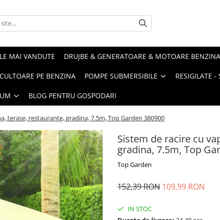
LE MAI VANDUTE
DRUJBE & GENERATOARE & MOTOARE BENZIN
ULTOARE PE BENZINA
POMPE SUBMERSIBILE
RESIGILATE 
IUM
BLOG PENTRU GOSPODARI
pa, terase, restaurante, gradina, 7.5m, Top Garden 380900
Sistem de racire cu vap
gradina, 7.5m, Top Ga
Top Garden
152,39 RON
109,99 RON
IN STOC
Durata de livrare:
24-48 ore