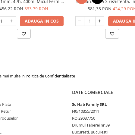
1mm, 4l/h, 400m, Micul Fermier
straturi, clasa 3 rezistenta, in
GF-2125
Micul Fermier GF-2120
456,22 RON
333,79 RON
581,33 RON
424,29 RO
ADAUGA IN COS
ADAUGA I
la mai multe in
Politica de Confidentialitate
DATE COMERCIALE
 Plata
Sc Hab Family SRL
e Retur
J40/10355/2011
Produselor
RO 29037750
Drumul Taberei nr 39
L
Bucuresti, Bucuresti