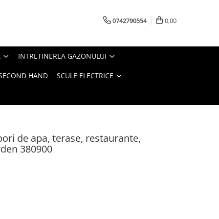
0742790554
0,00
A
INTRETINEREA GAZONULUI
- SECOND HAND
SCULE ELECTRICE
ori de apa, terase, restaurante,
rden 380900