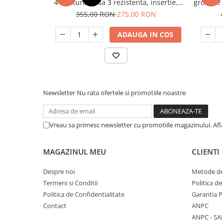
4 straturi, clasa 3 rezistenta, insertie,
grosime 
Unelte Gradinarit
GF-2119
355,00 RON
275,00 RON
Ventilatoare & Sisteme Racire
Aparate de aer conditionat
ADAUGA IN COS
Ventilatoare
Zootehnie
Foarfeci tuns oi
Incubatoare oua
Newsletter
Nu rata ofertele si promotiile noastre
Vreau sa primesc newsletter cu promotiile magazinului. Af
MAGAZINUL MEU
CLIENTI
Despre noi
Metode de
Termeni si Conditii
Politica d
Politica de Confidentialitate
Garantia 
Contact
ANPC
ANPC - SA