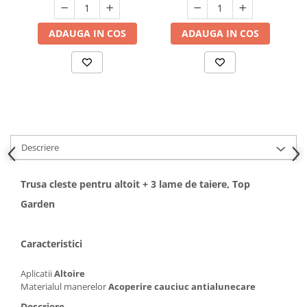
Hote bucatarie
ADAUGA IN COS
ADAUGA IN COS
Consumabile
Hota tavan
Hote cupolare
Hote decorative
Hote incorporabile
Hote insula
Hote telescopice
Descriere
Hote traditionale
Masini de Spalat Rufe & Uscatoare
Trusa cleste pentru altoit + 3 lame de taiere, Top
Accesorii masini de spalat &
Garden
uscatoare
Masini automate de spalat rufe
Caracteristici
Masini de spalat rufe cu uscator
Masini de spalat rufe verticale
Aplicatii
Altoire
Uscatoare de rufe
Materialul manerelor
Acoperire cauciuc antialunecare
Masini de spalat vase
Descriere