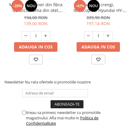
Maceta cu maner din fibra
Foarfeca crengi,
-28%
NOU
-42%
NOU
de sticla, lama din otel,
telescopica, Hyundai HY-
lungime 65cm, GardeX
58045, 67-102 mm
194,00 RON
339,90 RON
Survivor
139,00 RON
197,14 RON
ADAUGA IN COS
ADAUGA IN COS
Newsletter
Nu rata ofertele si promotiile noastre
Vreau sa primesc newsletter cu promotiile
magazinului. Afla mai multe in
Politica de
Confidentialitate