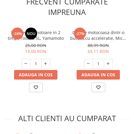
FRECVENT CUMPARATE
Unelte Gradinarit
IMPREUNA
Ventilatoare & Sisteme Racire
Aparate de aer conditionat
Ventilatoare
Ulei pentru motoare in 2
Coarne motocoasa dintr-o
-24%
NOU
-27%
Zootehnie
timpi, rosu, 0.5L, Yamamoto
bucata,cu acceleratie, Micul
Fermier GF-0557
25,00 RON
88,99 RON
Foarfeci tuns oi
19,00 RON
65,11 RON
Incubatoare oua
ADAUGA IN COS
ADAUGA IN COS
ALTI CLIENTI AU CUMPARAT