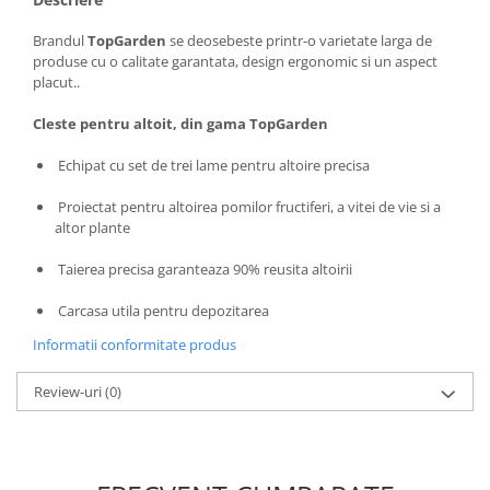
Masini de spalat vase incorporabile
Brandul
TopGarden
se deosebeste printr-o varietate larga de
Masini de spalat vase
produse cu o calitate garantata, design ergonomic si un aspect
independente
placut..
Motoburghiu/Foreza pamant
Cleste pentru altoit, din gama TopGarden
Pachete Incorporabile
Echipat cu set de trei lame pentru altoire precisa
Pirostrii & Arzatoare
Plasa umbrire
Proiectat pentru altoirea pomilor fructiferi, a vitei de vie si a
altor plante
Pompe de stropit
Taierea precisa garanteaza 90% reusita altoirii
Radiatoare
Semanatoare,Plantatoare
Carcasa utila pentru depozitarea
Sere
Informatii conformitate produs
Sobe pe gaz & electrice
Review-uri
(0)
Suflante & Aspiratoare
Aspiratoare
Suflante Frunze