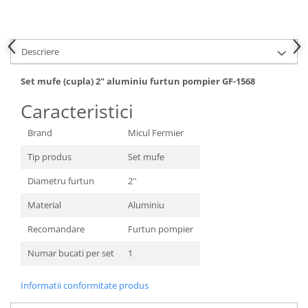
Hote bucatarie
Consumabile
Hota tavan
Descriere
Hote cupolare
Set mufe (cupla) 2" aluminiu furtun pompier GF-1568
Hote decorative
Caracteristici
Hote incorporabile
Hote insula
Brand
Micul Fermier
Hote telescopice
Tip produs
Set mufe
Hote traditionale
Masini de Spalat Rufe & Uscatoare
Diametru furtun
2''
Accesorii masini de spalat &
Material
Aluminiu
uscatoare
Recomandare
Furtun pompier
Masini automate de spalat rufe
Masini de spalat rufe cu uscator
Numar bucati per set
1
Masini de spalat rufe verticale
Uscatoare de rufe
Informatii conformitate produs
Masini de spalat vase