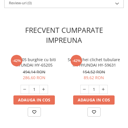
Review-uri
(0)
Masini de spalat vase incorporabile
Masini de spalat vase
independente
Motoburghiu/Foreza pamant
FRECVENT CUMPARATE
Pachete Incorporabile
IMPREUNA
Pirostrii & Arzatoare
Plasa umbrire
Set 205 burghie cu biti
Set 12 chei clichet tubulare
-42%
-42%
Pompe de stropit
HYUNDAI HY-65205
1/4 HYUNDAI HY-59631
Radiatoare
494,14 RON
154,52 RON
286,60 RON
89,62 RON
Semanatoare,Plantatoare
Sere
Sobe pe gaz & electrice
ADAUGA IN COS
ADAUGA IN COS
Suflante & Aspiratoare
Aspiratoare
Suflante Frunze