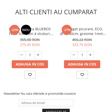
Unelte Gradinarit
Ventilatoare & Sisteme Racire
ALTI CLIENTI AU CUMPARAT
Aparate de aer conditionat
Ventilatoare
Furtun gradina BLUEBOS
Tub irigat picurare, ECO,
-23%
NOU
-27%
Zootehnie
PLUS 3/4" 50m 4 straturi,
Ø16, 40cm, grosime 1mm,
Foarfeci tuns oi
clasa 3 rezistenta, insertie,
4l/h, 400m, Micul Fermier
355,00 RON
456,22 RON
GF-2119
GF-2125
Incubatoare oua
275,00 RON
333,79 RON
ADAUGA IN COS
ADAUGA IN COS
Newsletter
Nu rata ofertele si promotiile noastre