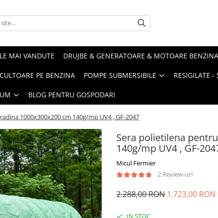
LE MAI VANDUTE
DRUJBE & GENERATOARE & MOTOARE BENZIN
ULTOARE PE BENZINA
POMPE SUBMERSIBILE
RESIGILATE 
IUM
BLOG PENTRU GOSPODARI
i gradina 1000x300x200 cm 140g/mp UV4 , GF-2047
Sera polietilena pentr
140g/mp UV4 , GF-204
Micul Fermier
2 Review-uri
2.288,00 RON
1.723,00 RON
IN STOC