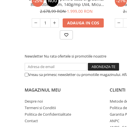
-25%
NOU
-21%
Unelte Gradinarit
800x400x250 cm, 140g/mp UV4, Micul
pasa
Fermier GF-2405-S001-G01
protecti
Ventilatoare & Sisteme Racire
2.678,99 RON
1.999,00 RON
2
Aparate de aer conditionat
ADAUGA IN COS
Ventilatoare
Zootehnie
Foarfeci tuns oi
Incubatoare oua
Newsletter
Nu rata ofertele si promotiile noastre
Vreau sa primesc newsletter cu promotiile magazinului. Af
MAGAZINUL MEU
CLIENTI
Despre noi
Metode de
Termeni si Conditii
Politica d
Politica de Confidentialitate
Garantia 
Contact
ANPC