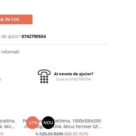
A IN COS
 de ajutor?
0742790554
informatii
Ai nevoie de ajutor?
e
Suna la 0742790554
gradina,
Prelata sera polietilena, 1000x300x200
Sera polieti
-21%
NOU
-49%
, Micul
cm, 140g/mp, UV4, Micul Fermier GF-
0.7x1.4x1.
01
2409-S001-G01
F
ON
1.120,33 RON
888,00 RON
580,