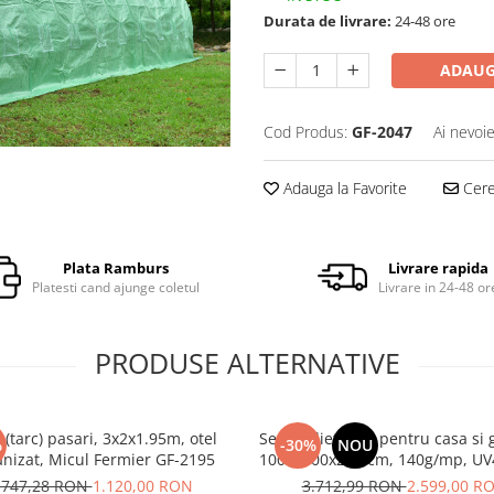
Durata de livrare:
24-48 ore
ADAUG
Cod Produs:
GF-2047
Ai nevoie
Adauga la Favorite
Cere 
Plata Ramburs
Livrare rapida
Platesti cand ajunge coletul
Livrare in 24-48 or
PRODUSE ALTERNATIVE
 (tarc) pasari, 3x2x1.95m, otel
Sera polietilena pentru casa si 
%
-30%
NOU
anizat, Micul Fermier GF-2195
1000x400x250 cm, 140g/mp, UV4
Fermier GF-2406-S001-G
.747,28 RON
1.120,00 RON
3.712,99 RON
2.599,00 R