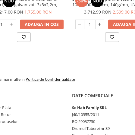
NOU
-30%
NOU
ri, otel galvanizat, 3x3x2,2m,
1000x400x250 cm, 140g/mp, UV
e soare si ploaie, Micul Fermier
Fermier GF-2406-S001-G
.217,00 RON
1.755,00 RON
3.712,99 RON
2.599,00 
MF-TC1002-S001-G01
ADAUGA IN COS
ADAUGA I
la mai multe in
Politica de Confidentialitate
DATE COMERCIALE
 Plata
Sc Hab Family SRL
e Retur
J40/10355/2011
Produselor
RO 29037750
Drumul Taberei nr 39