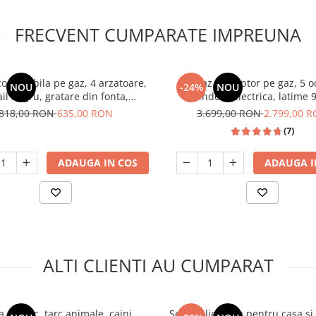
FRECVENT CUMPARATE IMPREUNA
ncorporabila pe gaz, 4 arzatoare,
Aragaz cu cuptor pe gaz, 5 o
NOU
-24%
NOU
il negru, gratare din fonta,
aprindere electrica, latime 
prindere electrica, Samus
Samus SM950AGRXS
818,00 RON
635,00 RON
3.699,00 RON
2.799,00 
(7)
ADAUGA IN COS
ADAUGA I
ALTI CLIENTI AU CUMPARAT
, padoc, tarc animale, caini,
Sera polietilena pentru casa si