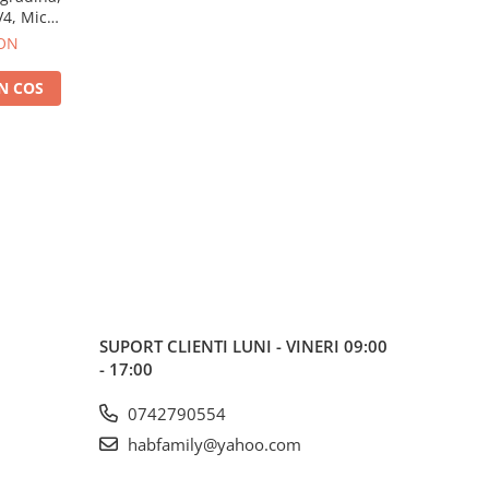
4, Micul
01
RON
N COS
SUPORT CLIENTI
LUNI - VINERI 09:00
- 17:00
0742790554
habfamily@yahoo.com