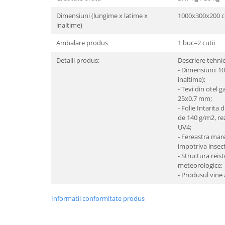
Hote bucatarie
Dimensiuni (lungime x latime x
1000x300x200 
Consumabile
inaltime)
Hota tavan
Ambalare produs
1 buc=2 cutii
Hote cupolare
Detalii produs:
Descriere tehnic
Hote decorative
- Dimensiuni: 1
Hote incorporabile
inaltime);
- Tevi din otel 
Hote insula
25x0.7 mm;
Hote telescopice
- Folie Intarita 
Hote traditionale
de 140 g/m2, rezi
UV4;
Masini de Spalat Rufe & Uscatoare
- Fereastra mare
Accesorii masini de spalat &
impotriva insect
uscatoare
- Structura reist
meteorologice;
Masini automate de spalat rufe
- Produsul vine 
Masini de spalat rufe cu uscator
Masini de spalat rufe verticale
Informatii conformitate produs
Uscatoare de rufe
Masini de spalat vase