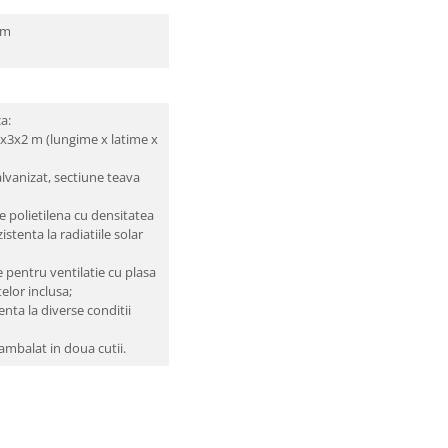
cm
a:
0x3x2 m (lungime x latime x
galvanizat, sectiune teava
de polietilena cu densitatea
stenta la radiatiile solar
 pentru ventilatie cu plasa
elor inclusa;
enta la diverse conditii
ambalat in doua cutii.