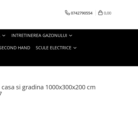
0742790554
0,00
A
INTRETINEREA GAZONULUI
- SECOND HAND
SCULE ELECTRICE
u casa si gradina 1000x300x200 cm
7