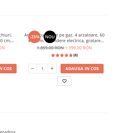
chiuri,
Aragaz cu cuptor pe gaz, 4 arzatoare, 60
Aragaz cu 
-25%
NOU
-22%
90 cm,
x 60 cm, aprindere electrica, gratare
x 50 cm, 
fonta, timer, lumina, Samus
RON
1.859,00 RON
1.399,00 RON
1.2
(6)
N COS
ADAUGA IN COS
 gradina,