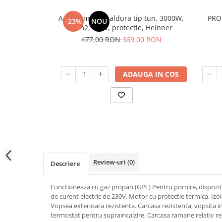
Slefuitoare
Prelungitoare
Cuptoare incorporabile
Aeroterma de caldura tip tun, 3000W,
PRO 
Vibratoare beton
Deshidratoare carne & fructe &
Rotopercutoare
-23%
NOU
30m2, 220V, protectie, Heinner
legume
Suflante & Aspiratoare
477,00 RON
369,00 RON
Electrocasnice mici
Surse de Curent & Panouri Solare
Aparate de vidat
Taietoare de Beton & Asfalt
Articole Menaj
ADAUGA IN COS
Trimmere & Motocoase
Espressoare & Cafetiere
Truse de Scule & Unelte
Friteuze aer cald
Gratare Electrice
Masini de gheata
Masini de tocat carne
Masini de umplut carnati
Review-uri
(0)
Mixere bucatarie
Descriere
Prajitoare de paine
Functioneaza cu gaz propan (GPL) Pentru pornire, dispoziti
Roboti de bucatarie
de curent electric de 230V. Motor cu protectie termica. Izol
Statii de calcat
Vopsea exterioara rezistenta. Carcasa rezistenta, vopsita i
Furtune & Sisteme Irigatii
termostat pentru supraincalzire. Carcasa ramane relativ rec