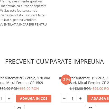
i / ferme, evenimente sportive,
de manevrat, cu butoane separate
kW Gaz este foarte usor de
az este dotat cu un ventilator
tilizat si pentru ventilare
SARA VENTILATIA INCAPERII PENTRU
FRECVENT CUMPARATE IMPREUNA
or automat cu 2 etaje, 128 oua
Incubator automat, 192 oua, 3 
-21%
ina, Micul Fermier GF-1509
pasari, Micul Fermier GF-
889,00 RON
669,00 RON
1.143,00 RON
899,00 R
ADAUGA IN COS
ADAUGA I