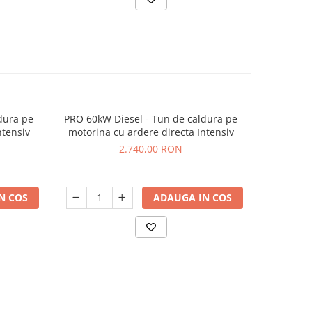
dura pe
PRO 60kW Diesel - Tun de caldura pe
PRO 22 
ntensiv
motorina cu ardere directa Intensiv
2.740,00 RON
N COS
ADAUGA IN COS