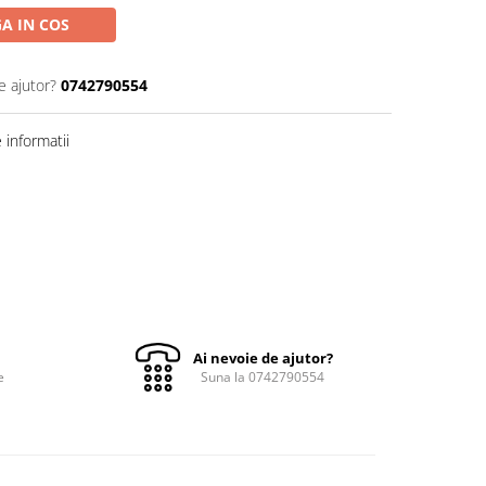
A IN COS
e ajutor?
0742790554
informatii
Ai nevoie de ajutor?
e
Suna la 0742790554