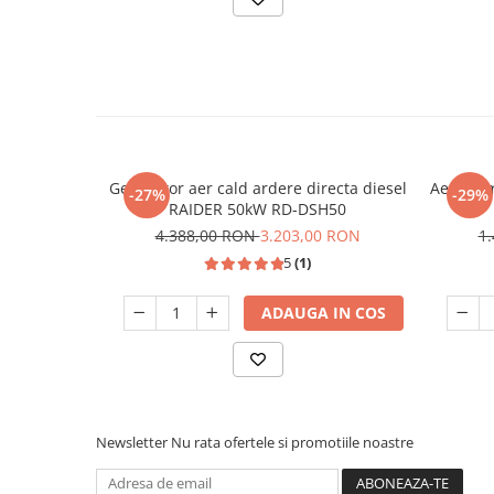
Masini de spalat vase incorporabile
Masini de spalat vase
independente
Motoburghiu/Foreza pamant
Pachete Incorporabile
Pirostrii & Arzatoare
Generator aer cald ardere directa diesel
Aeroterm
-27%
-29%
Plasa umbrire
RAIDER 50kW RD-DSH50
4.388,00 RON
3.203,00 RON
1
Pompe de stropit
5
(1)
Radiatoare
Semanatoare,Plantatoare
ADAUGA IN COS
Sere
Sobe pe gaz & electrice
Suflante & Aspiratoare
Newsletter
Nu rata ofertele si promotiile noastre
Aspiratoare
Suflante Frunze