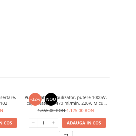
sertare,
Pulverizator, nebulizator, putere 1000W,
Deplumator
-32%
NOU
-23%
2102
capacitate 5L, 470 ml/min, 220V, Micul
6 pasa
Fermier
ON
1.655,00 RON
1.125,00 RON
2.7
N COS
ADAUGA IN COS