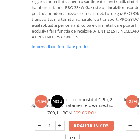
reglarea puterii Ideal pentru santiere de constructii, cladir
Hote bucatarie
hambare si fabrici PRO 33kW Gaz este un incalzitor usor 
pentru aprinderea piezo electrica si debitul de gaz PRO 33
Consumabile
transportat multumita manerului de transport. PRO 33kW G
Hota tavan
axial robust si performant, cu pale din metal, care poate fi u
Hote cupolare
exclusiva fara functia de incalzire. ATENTIE: ESTE NECE
A PREVENI LIPSA OXIGENULUI.
Hote decorative
Informatii conformitate produs
Hote incorporabile
Hote insula
Hote telescopice
Hote traditionale
Masini de Spalat Rufe & Uscatoare
Accesorii masini de spalat &
uscatoare
Termonebulizator, combustibil GPL ( 2
Incubat
-15%
NOU
-25%
Masini automate de spalat rufe
Spray incluse ), tratamente dezinsectie,
ga
dezinfectie, Micul Fermier GF-2349
Masini de spalat rufe cu uscator
709,11 RON
599,66 RON
Masini de spalat rufe verticale
ADAUGA IN COS
Uscatoare de rufe
Masini de spalat vase