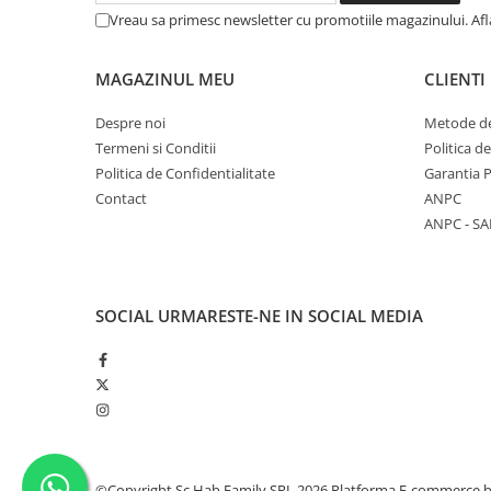
Unelte Gradinarit
Vreau sa primesc newsletter cu promotiile magazinului. Af
Ventilatoare & Sisteme Racire
Aparate de aer conditionat
MAGAZINUL MEU
CLIENTI
Ventilatoare
Despre noi
Metode de
Zootehnie
Termeni si Conditii
Politica d
Foarfeci tuns oi
Politica de Confidentialitate
Garantia 
Incubatoare oua
Contact
ANPC
ANPC - SA
SOCIAL
URMARESTE-NE IN SOCIAL MEDIA
©Copyright Sc Hab Family SRL 2026
Platforma E-commerce 