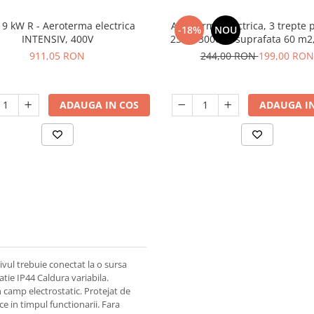
9 kW R - Aeroterma electrica
Aeroterma electrica, 3 trepte 
-18%
NOU
INTENSIV, 400V
230V, 3000W, suprafata 60 m2,
RH-30R1
911,05 RON
244,00 RON
199,00 RON
ADAUGA IN COS
ADAUGA IN
vul trebuie conectat la o sursa
atie IP44 Caldura variabila.
n camp electrostatic. Protejat de
e in timpul functionarii. Fara