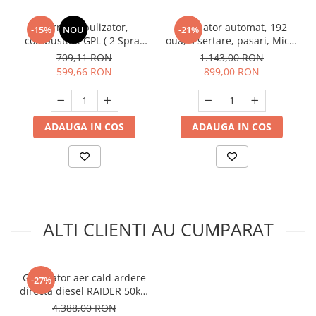
Unelte Gradinarit
Ventilatoare & Sisteme Racire
Termonebulizator,
Incubator automat, 192
-15%
NOU
-21%
combustibil GPL ( 2 Spray
oua, 3 sertare, pasari, Micul
Aparate de aer conditionat
incluse ), tratamente
Fermier GF-2102
709,11 RON
1.143,00 RON
Ventilatoare
dezinsectie, dezinfectie,
599,66 RON
899,00 RON
Micul Fermier GF-2349
Zootehnie
Foarfeci tuns oi
Incubatoare oua
ADAUGA IN COS
ADAUGA IN COS
ALTI CLIENTI AU CUMPARAT
Generator aer cald ardere
-27%
directa diesel RAIDER 50kW
RD-DSH50
4.388,00 RON