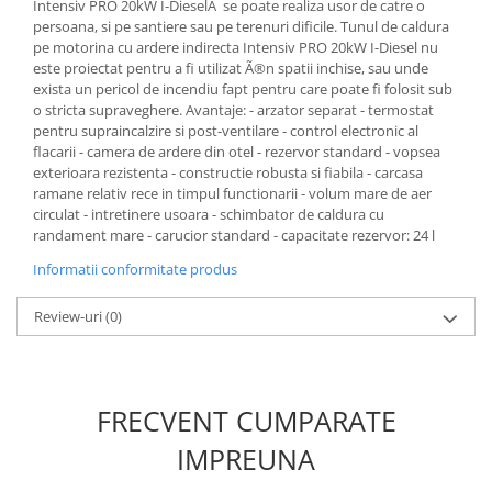
Intensiv PRO 20kW I-DieselÂ se poate realiza usor de catre o
Masini de spalat vase incorporabile
persoana, si pe santiere sau pe terenuri dificile. Tunul de caldura
pe motorina cu ardere indirecta Intensiv PRO 20kW I-Diesel nu
Masini de spalat vase
este proiectat pentru a fi utilizat Ã®n spatii inchise, sau unde
independente
exista un pericol de incendiu fapt pentru care poate fi folosit sub
Motoburghiu/Foreza pamant
o stricta supraveghere. Avantaje: - arzator separat - termostat
pentru supraincalzire si post-ventilare - control electronic al
Pachete Incorporabile
flacarii - camera de ardere din otel - rezervor standard - vopsea
Pirostrii & Arzatoare
exterioara rezistenta - constructie robusta si fiabila - carcasa
ramane relativ rece in timpul functionarii - volum mare de aer
Plasa umbrire
circulat - intretinere usoara - schimbator de caldura cu
randament mare - carucior standard - capacitate rezervor: 24 l
Pompe de stropit
Informatii conformitate produs
Radiatoare
Semanatoare,Plantatoare
Review-uri
(0)
Sere
Sobe pe gaz & electrice
Suflante & Aspiratoare
FRECVENT CUMPARATE
Aspiratoare
IMPREUNA
Suflante Frunze