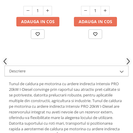
Hote bucatarie
Consumabile
ADAUGA IN COS
ADAUGA IN COS
Hota tavan
Hote cupolare
Hote decorative
Hote incorporabile
Hote insula
Hote telescopice
Hote traditionale
Descriere
Masini de Spalat Rufe & Uscatoare
Tunul de caldura pe motorina cu ardere indirecta Intensiv PRO
Accesorii masini de spalat &
20kW I-Diesel convinge prin raportul sau atractiv pret-calitate si
uscatoare
se potriveste, datorita prelucrarii robuste, pentru aplicatiile
Masini automate de spalat rufe
multiple din constructii, agricultura si industrie. Tunul de caldura
pe motorina cu ardere indirecta Intensiv PRO 20kW I-Diesel are
Masini de spalat rufe cu uscator
rezervorului integrat nu aveti nevoie de un rezervor extern,
Masini de spalat rufe verticale
oferindu-va flexibilitate mare la alegerea locului de utilizare.
Uscatoare de rufe
Datorita suportului cu roti mari, transportul si pozitionarea
rapida a aerotermei de caldura pe motorina cu ardere indirecta
Masini de spalat vase