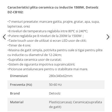
Masini de spalat vase incorporabile
Caracteristici plita ceramica cu inductie 1500W, Detoolz
Masini de spalat vase
DZ-CB102:
independente
•7 meniuri presetate: mancare gatita, prajire, gratar, apa, supa,
Motoburghiu/Foreza pamant
lapte/ceai, orez
Pachete Incorporabile
•8 niveluri de temperatura reglabila intre 80℃ si 240℃;
•Putere reglabila pe 8 niveluri de la 200W la 1500W；
Pirostrii & Arzatoare
•Taste touch usor de utilizat si ecran LED usor de citit;
•Timer de 4 ore;
Plasa umbrire
•Masina de gatit simpla, potrivita pentru oale si tigai pentru plite
Pompe de stropit
cu inductie cu diametrul de 12-24cm;
•Suprafata ceramica usor de curatat;
Radiatoare
•Sistem de siguranta impotriva supraincalzirii;
•Picioruse antialunecare pentru o stabilitate mai mare.
Semanatoare,Plantatoare
Dimensiuni
280x340x62mm
Sere
Frecventa (Hz)
50-60 Hz
Sobe pe gaz & electrice
Suflante & Aspiratoare
Brand
Detoolz
Aspiratoare
Material
Plastic(carcasa); Ceramica(suprafata
de gatit)
Suflante Frunze