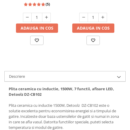
HEINNER
(5)
Hote bucatarie
Consumabile
Hota tavan
ADAUGA IN COS
ADAUGA IN COS
Hote cupolare
Hote decorative
Hote incorporabile
Hote insula
Hote telescopice
Hote traditionale
Masini de Spalat Rufe & Uscatoare
Descriere
Accesorii masini de spalat &
Plita ceramica cu inductie, 1500W, 7 functii, afisare LED,
uscatoare
Detoolz DZ-CB102
Masini automate de spalat rufe
Masini de spalat rufe cu uscator
Plita ceramica cu inductie 1500W, Detoolz DZ-CB102 este o
solutie excelenta pentru economisirea energiei si a timpului de
Masini de spalat rufe verticale
gatire. Incalzeste doar baza ustensilelor de gatit si numai in zona
Uscatoare de rufe
in care se afla vasul. Datorita functiilor speciale, puteti selecta
Masini de spalat vase
temperatura si modul de gatire.