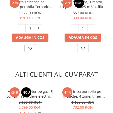
Hota Telescopica
Hota telescopica, 1 motor, 3
-29%
-28%
NOU
Incorporabila Tornado
trepte, led, 325 m3/h, filtre
Storm 1200 (60), 1 motor,
aluminiu, 60 cm, negru,
1.177,00 RON
557,00 RON
latime 60 cm, 3 viteze,
Heinner
830,00 RON
399,00 RON
absorbtie 1200 m3/ora,
Negru
ADAUGA IN COS
ADAUGA IN COS
ALTI CLIENTI AU CUMPARAT
Aragaz cu cuptor pe gaz, 5
Plita incorporabila pe
-24%
NOU
-34%
ochiuri, aprindere electrica,
inductie, 4 zone, timer,
latime 90 cm, Samus
Boost, 7400 W, control
3.699,00 RON
1.108,00 RON
SM950AGRXS
touch, 59 x 52 cm, negru,
2.799,00 RON
732,00 RON
HEINNER