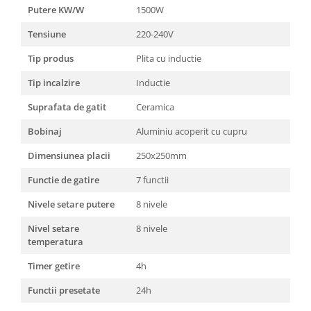
Unelte Gradinarit
Putere KW/W
1500W
Ventilatoare & Sisteme Racire
Tensiune
220-240V
Aparate de aer conditionat
Tip produs
Plita cu inductie
Ventilatoare
Tip incalzire
Inductie
Zootehnie
Foarfeci tuns oi
Suprafata de gatit
Ceramica
Incubatoare oua
Bobinaj
Aluminiu acoperit cu cupru
Dimensiunea placii
250x250mm
Functie de gatire
7 functii
Nivele setare putere
8 nivele
Nivel setare
8 nivele
temperatura
Timer getire
4h
Functii presetate
24h