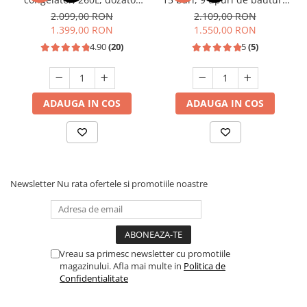
de apa, Inox, SAMUS
rezervor lapte, putere
2.099,00 RON
2.109,00 RON
1350W, SAMUS
1.399,00 RON
1.550,00 RON
4.90
(20)
5
(5)
ADAUGA IN COS
ADAUGA IN COS
Newsletter
Nu rata ofertele si promotiile noastre
Vreau sa primesc newsletter cu promotiile
magazinului. Afla mai multe in
Politica de
Confidentialitate