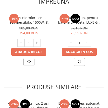
IMPREUNA
Pachet Hidrofor Pompa
Adaptor furtun, pentru
-19%
-44%
NOU
submersibila, 1500W, 8
baterie chiuveta, LUXE GX,
turbine, 25m cablu + bazin
Gardex 403406
985,00 RON
37,18 RON
50 L, 10 bar, accesorii, DDT
794,00 RON
20,99 RON
Profesional
ADAUGA IN COS
ADAUGA IN COS
PRODUSE SIMILARE
Combina frigorifica, 2 usi,
Espressor cafea, automat,
-33%
NOU
-27%
NOU
congelator, 260L, dozator
15 bari, 9 tipuri de bauturi,