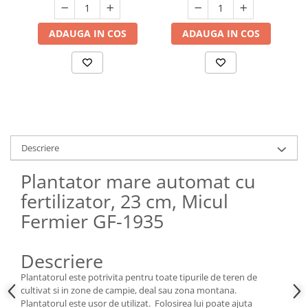
Hote bucatarie
ADAUGA IN COS
ADAUGA IN COS
Consumabile
Hota tavan
Hote cupolare
Hote decorative
Hote incorporabile
Hote insula
Hote telescopice
Descriere
Hote traditionale
Plantator mare automat cu
Masini de Spalat Rufe & Uscatoare
fertilizator, 23 cm, Micul
Accesorii masini de spalat &
uscatoare
Fermier GF-1935
Masini automate de spalat rufe
Masini de spalat rufe cu uscator
Descriere
Masini de spalat rufe verticale
Plantatorul este potrivita pentru toate tipurile de teren de
Uscatoare de rufe
cultivat si in zone de campie, deal sau zona montana.
Masini de spalat vase
Plantatorul este usor de utilizat. Folosirea lui poate ajuta