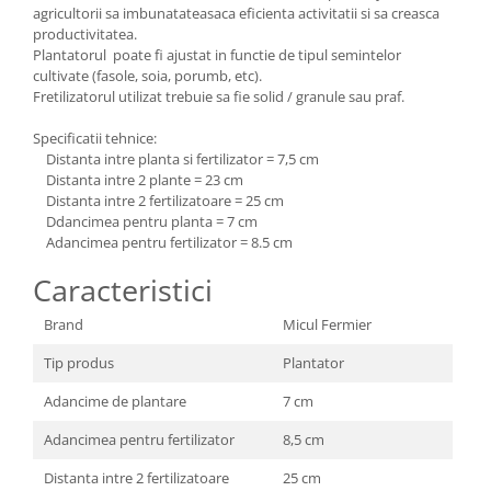
agricultorii sa imbunatateasaca eficienta activitatii si sa creasca
Masini de spalat vase incorporabile
productivitatea.
Masini de spalat vase
Plantatorul poate fi ajustat in functie de tipul semintelor
independente
cultivate (fasole, soia, porumb, etc).
Fretilizatorul utilizat trebuie sa fie solid / granule sau praf.
Motoburghiu/Foreza pamant
Pachete Incorporabile
Specificatii tehnice:
Distanta intre planta si fertilizator = 7,5 cm
Pirostrii & Arzatoare
Distanta intre 2 plante = 23 cm
Distanta intre 2 fertilizatoare = 25 cm
Plasa umbrire
Ddancimea pentru planta = 7 cm
Pompe de stropit
Adancimea pentru fertilizator = 8.5 cm
Radiatoare
Caracteristici
Semanatoare,Plantatoare
Brand
Micul Fermier
Sere
Tip produs
Plantator
Sobe pe gaz & electrice
Adancime de plantare
7 cm
Suflante & Aspiratoare
Adancimea pentru fertilizator
8,5 cm
Aspiratoare
Suflante Frunze
Distanta intre 2 fertilizatoare
25 cm