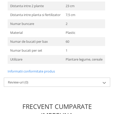
Unelte Gradinarit
Distanta intre 2 plante
23 cm
Ventilatoare & Sisteme Racire
Distanta intre planta si fertilizator
7,5 cm
Aparate de aer conditionat
Numar buncare
2
Ventilatoare
Zootehnie
Material
Plastic
Foarfeci tuns oi
Numar de bucati per bax
60
Incubatoare oua
Numar bucati per set
1
Utilizare
Plantare legume, cereale
Informatii conformitate produs
Review-uri
(0)
FRECVENT CUMPARATE