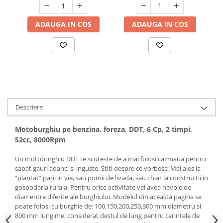
Hote bucatarie
ADAUGA IN COS
ADAUGA IN COS
Consumabile
Hota tavan
Hote cupolare
Hote decorative
Hote incorporabile
Hote insula
Hote telescopice
Descriere
Hote traditionale
Masini de Spalat Rufe & Uscatoare
Motoburghiu pe benzina, foreza, DDT, 6 Cp, 2 timpi,
52cc, 8000Rpm
Accesorii masini de spalat &
uscatoare
Un motoburghiu DDT te scuteste de a mai folosi cazmaua pentru
Masini automate de spalat rufe
sapat gauri adanci si inguste. Stiti despre ce vorbesc. Mai ales la
“plantat” parii in vie, sau pomii de livada, sau chiar la constructii in
Masini de spalat rufe cu uscator
gospodaria rurala. Pentru orice activitate vei avea nevoie de
Masini de spalat rufe verticale
diamentre diferite ale burghiului. Modelul din aceasta pagina se
Uscatoare de rufe
poate folosi cu burghie de: 100,150,200,250,300 mm diametru si
800 mm lungime, considerat destul de lung pentru cerintele de
Masini de spalat vase