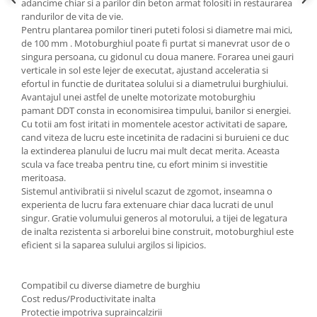
adancime chiar si a parilor din beton armat folositi in restaurarea
Masini de spalat vase incorporabile
randurilor de vita de vie.
Pentru plantarea pomilor tineri puteti folosi si diametre mai mici,
Masini de spalat vase
de 100 mm . Motoburghiul poate fi purtat si manevrat usor de o
independente
singura persoana, cu gidonul cu doua manere. Forarea unei gauri
Motoburghiu/Foreza pamant
verticale in sol este lejer de executat, ajustand acceleratia si
efortul in functie de duritatea solului si a diametrului burghiului.
Pachete Incorporabile
Avantajul unei astfel de unelte motorizate motoburghiu
Pirostrii & Arzatoare
pamant DDT consta in economisirea timpului, banilor si energiei.
Cu totii am fost iritati in momentele acestor activitati de sapare,
Plasa umbrire
cand viteza de lucru este incetinita de radacini si buruieni ce duc
la extinderea planului de lucru mai mult decat merita. Aceasta
Pompe de stropit
scula va face treaba pentru tine, cu efort minim si investitie
Radiatoare
meritoasa.
Sistemul antivibratii si nivelul scazut de zgomot, inseamna o
Semanatoare,Plantatoare
experienta de lucru fara extenuare chiar daca lucrati de unul
singur. Gratie volumului generos al motorului, a tijei de legatura
Sere
de inalta rezistenta si arborelui bine construit, motoburghiul este
Sobe pe gaz & electrice
eficient si la saparea sulului argilos si lipicios.
Suflante & Aspiratoare
Aspiratoare
Compatibil cu diverse diametre de burghiu
Cost redus/Productivitate inalta
Suflante Frunze
Protectie impotriva supraincalzirii