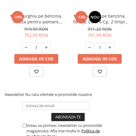
Motoburghiu pe benzina,
Motoburghiu pe benzina,
-18%
-13%
NOU
foreza pentru pamant,
foreza, DDT, 6 Cp, 2 timpi,
TRGIO TECH, 1.5 kw, 2.5 Cp
52cc, 8000Rpm + 2 burghie
919,99 RON
911,22 RON
+ burghiu 200 mm
150,200mm
752,09 RON
791,99 RON
ADAUGA IN COS
ADAUGA IN COS
Newsletter
Nu rata ofertele si promotiile noastre
Vreau sa primesc newsletter cu promotiile
magazinului. Afla mai multe in
Politica de