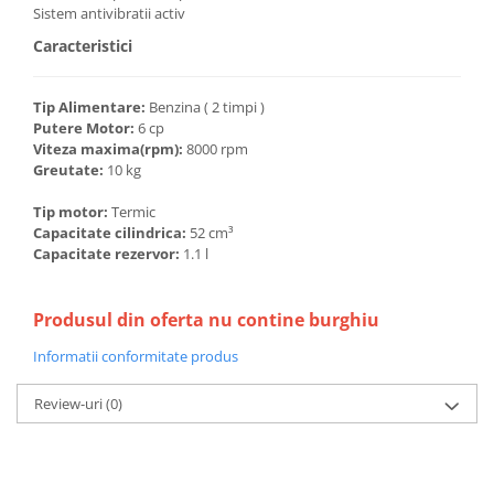
Unelte Gradinarit
Sistem antivibratii activ
Ventilatoare & Sisteme Racire
Caracteristici
Aparate de aer conditionat
Ventilatoare
Tip Alimentare:
Benzina ( 2 timpi )
Putere Motor:
6 cp
Zootehnie
Viteza maxima(rpm):
8000 rpm
Foarfeci tuns oi
Greutate:
10 kg
Incubatoare oua
Tip motor:
Termic
Capacitate cilindrica:
52 cm³
Capacitate rezervor:
1.1 l
Produsul din oferta nu contine burghiu
Informatii conformitate produs
Review-uri
(0)