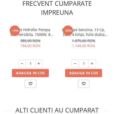
FRECVENT CUMPARATE
IMPREUNA
Pachet Hidrofor Pompa
Motor pe benzina, 13 Cp,
-19%
-39%
submersibila, 1500W, 8
DDT, 4 timpi, fulie dubla
turbine, 25m cablu + bazin
(inclusa), 7.3 kw, ax pana
985,00 RON
1.875,66 RON
50 L, 10 bar, accesorii, DDT
25mm
794,00 RON
1.149,00 RON
Profesional
ADAUGA IN COS
ADAUGA IN COS
ALTI CLIENTI AU CUMPARAT