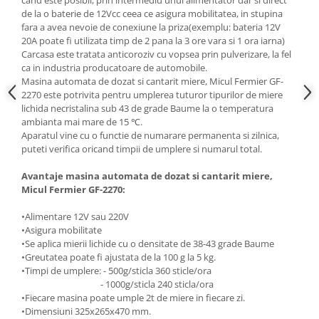
cand este posibil, prin intermediu unui alimentator dar si direct
de la o baterie de 12Vcc ceea ce asigura mobilitatea, in stupina
Masini de spalat vase incorporabile
fara a avea nevoie de conexiune la priza(exemplu: bateria 12V
Masini de spalat vase
20A poate fi utilizata timp de 2 pana la 3 ore vara si 1 ora iarna)
independente
Carcasa este tratata anticoroziv cu vopsea prin pulverizare, la fel
Motoburghiu/Foreza pamant
ca in industria producatoare de automobile.
Masina automata de dozat si cantarit miere, Micul Fermier GF-
Pachete Incorporabile
2270 este potrivita pentru umplerea tuturor tipurilor de miere
lichida necristalina sub 43 de grade Baume la o temperatura
Pirostrii & Arzatoare
ambianta mai mare de 15 ℃.
Plasa umbrire
Aparatul vine cu o functie de numarare permanenta si zilnica,
puteti verifica oricand timpii de umplere si numarul total.
Pompe de stropit
Radiatoare
Avantaje masina automata de dozat si cantarit miere,
Micul Fermier GF-2270:
Semanatoare,Plantatoare
•Alimentare 12V sau 220V
Sere
•Asigura mobilitate
Sobe pe gaz & electrice
•Se aplica mierii lichide cu o densitate de 38-43 grade Baume
•Greutatea poate fi ajustata de la 100 g la 5 kg.
Suflante & Aspiratoare
•Timpi de umplere: - 500g/sticla 360 sticle/ora
- 1000g/sticla 240 sticla/ora
Aspiratoare
•Fiecare masina poate umple 2t de miere in fiecare zi.
Suflante Frunze
•Dimensiuni 325x265x470 mm.