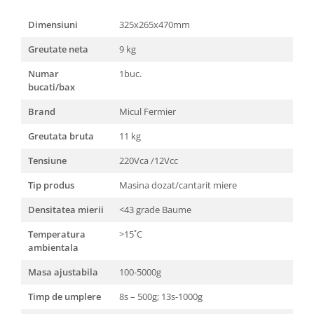
Unelte Gradinarit
Dimensiuni
325x265x470mm
Ventilatoare & Sisteme Racire
Aparate de aer conditionat
Greutate neta
9 kg
Ventilatoare
Numar
1buc.
Zootehnie
bucati/bax
Foarfeci tuns oi
Brand
Micul Fermier
Incubatoare oua
Greutata bruta
11 kg
Tensiune
220Vca /12Vcc
Tip produs
Masina dozat/cantarit miere
Densitatea mierii
<43 grade Baume
Temperatura
>15˚C
ambientala
Masa ajustabila
100-5000g
Timp de umplere
8s – 500g; 13s-1000g