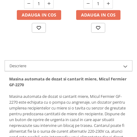
Hote bucatarie
Consumabile
ADAUGA IN COS
ADAUGA IN COS
Hota tavan
Hote cupolare
Hote decorative
Hote incorporabile
Hote insula
Hote telescopice
Descriere
Hote traditionale
Masini de Spalat Rufe & Uscatoare
Masina automata de dozat si cantarit miere, Micul Fermier
GF-2270
Accesorii masini de spalat &
uscatoare
Masina automata de dozat si cantarit miere, Micul Fermier GF-
Masini automate de spalat rufe
2270 este echipata cu o pompa cu angrenaje, un dozator pentru
umplerea recipientelor cu miere si o tavita cu senzor de greutate
Masini de spalat rufe cu uscator
pentru predozarea cantitatii de miere din recipiente. Dispune de
Masini de spalat rufe verticale
un buton de oprire de urgenta in cazul in care apar situatii
neprevazute sau intervine un blocaj pe traseu. Cantarul poate fi
Uscatoare de rufe
alimentat fie la o sursa de curent alternativ 220-230V ca, atunci
Masini de spalat vase