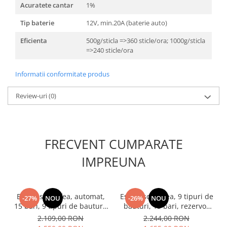
Acuratete cantar
1%
Tip baterie
12V, min.20A (baterie auto)
Eficienta
500g/sticla =>360 sticle/ora; 1000g/sticla
=>240 sticle/ora
Informatii conformitate produs
Review-uri
(0)
FRECVENT CUMPARATE
IMPREUNA
Espressor cafea, automat,
Espressor cafea, 9 tipuri de
-27%
NOU
-26%
NOU
15 bari, 9 tipuri de bauturi,
bauturi, 15 bari, rezervor
rezervor lapte, putere
lapte, putere 1350W, ecran
2.109,00 RON
2.244,00 RON
1350W, SAMUS
touch, rezervor 1.5 L,