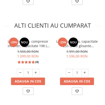
ALTI CLIENTI AU CUMPARAT
Lada frigorifia, compresor
Lada frigorifica, capacitate
-29%
NOU
-20%
NOU
inverter, capacitate 198 L,
255 L, usi glisante
congelare rapida, roti,
transparente, convertibil
1.555,00 RON
1.991,00 RON
Negru, HEINNER
frigider, termostat, Alb,
1.099,00 RON
1.596,00 RON
HEINNER
(4)
ADAUGA IN COS
ADAUGA IN COS