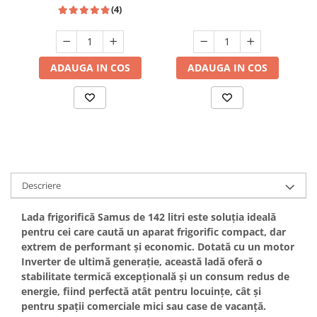
termostat, Alb, HEINNER
(4)
Hote bucatarie
Consumabile
Hota tavan
ADAUGA IN COS
ADAUGA IN COS
Hote cupolare
Hote decorative
Hote incorporabile
Hote insula
Hote telescopice
Hote traditionale
Masini de Spalat Rufe & Uscatoare
Descriere
Accesorii masini de spalat &
Lada frigorifică
Samus
de
142 litri
este soluția ideală
uscatoare
pentru cei care caută un aparat frigorific compact, dar
Masini automate de spalat rufe
extrem de performant și economic. Dotată cu un
motor
Masini de spalat rufe cu uscator
Inverter
de ultimă generație, această ladă oferă o
Masini de spalat rufe verticale
stabilitate termică excepțională și un consum redus de
energie, fiind perfectă atât pentru locuințe, cât și
Uscatoare de rufe
pentru spații comerciale mici sau case de vacanță.
Masini de spalat vase