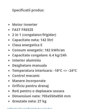
Specificatii produs:
Motor Inverter
FAST FREEZE
2 in 1 (congelator/frigider)
Capacitate neta: 142 litri
Clasa energetica E
Consum energetic: 182 kWh/an
Capacitate congelare: 6.4 kg/24h
Interior aluminiu
Dezghetare manuala
Temperatura interioara: -18°C <> -24°C
Control mecanic
Manere incorporate
Orificiu pentru drenaj
Roti pentru o deplasare usoara
Dimensiuni nete: 705x550x850 mm
Greutate neta: 27 kg
Informatii conformitate produs