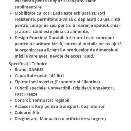
excelentă pentru depozitarea proviziilor
Unelte Gradinarit
suplimentare.
Ventilatoare & Sisteme Racire
Mobilitate cu Roti:
Lada este echipată cu roți
rezistente, permițându-vă să o deplasați cu ușurință
Aparate de aer conditionat
pentru curățenie sau pentru a rearanja spațiul, chiar
Ventilatoare
și atunci când este plină cu alimente.
Zootehnie
Design Practic și Durabil:
Interiorul este conceput
pentru o curățare facilă, iar coșul metalic inclus ajută
Foarfeci tuns oi
la organizarea eficientă a produselor de dimensiuni
Incubatoare oua
mici la care aveți nevoie de acces rapid.
Specificații Tehnice:
Brand:
SAMUS
Capacitate netă:
142 litri
Tip motor:
Inverter (Economic și Silențios)
Funcții speciale:
Convertibil (Frigider/Congelator),
Fast Freeze
Control:
Termostat reglabil
Accesorii:
Roți pentru transport, Coș interior
Culoare:
Alb
Dezghețare:
Manuală (cu orificiu de scurgere)