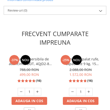
Review-uri
(0)
FRECVENT CUMPARATE
IMPREUNA
Pompa submersibila de
Masina de spalat rufe,
-37%
NOU
-25%
NOU
adancime, DDT, 4QJD2-8,
capacitate 9 kg, 15
1500 W, 8 turbine, Inox,
programe, 1400 Rpm, clasa
788,00 RON
2.088,00 RON
cablu 25m
A, Slim, motor Inverter,
499,00 RON
1.572,00 RON
Samus WSLI-9144
(16)
(16)
ADAUGA IN COS
ADAUGA IN COS