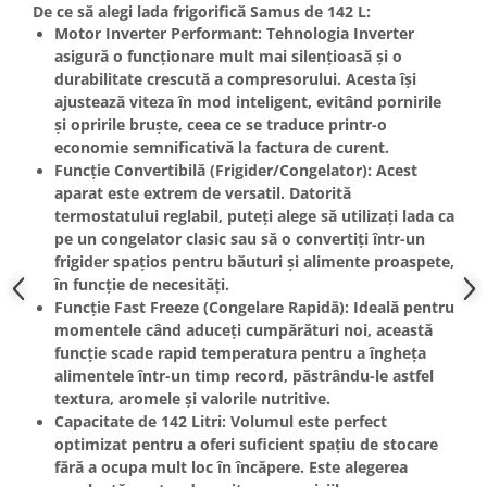
De ce să alegi lada frigorifică Samus de 142 L:
Masini de spalat vase incorporabile
Motor Inverter Performant:
Tehnologia Inverter
Masini de spalat vase
asigură o funcționare mult mai silențioasă și o
independente
durabilitate crescută a compresorului. Acesta își
Motoburghiu/Foreza pamant
ajustează viteza în mod inteligent, evitând pornirile
și opririle bruște, ceea ce se traduce printr-o
Pachete Incorporabile
economie semnificativă la factura de curent.
Pirostrii & Arzatoare
Funcție Convertibilă (Frigider/Congelator):
Acest
aparat este extrem de versatil. Datorită
Plasa umbrire
termostatului reglabil, puteți alege să utilizați lada ca
Pompe de stropit
pe un
congelator
clasic sau să o convertiți într-un
frigider
spațios pentru băuturi și alimente proaspete,
Radiatoare
în funcție de necesități.
Semanatoare,Plantatoare
Funcție Fast Freeze (Congelare Rapidă):
Ideală pentru
momentele când aduceți cumpărături noi, această
Sere
funcție scade rapid temperatura pentru a îngheța
Sobe pe gaz & electrice
alimentele într-un timp record, păstrându-le astfel
textura, aromele și valorile nutritive.
Suflante & Aspiratoare
Capacitate de 142 Litri:
Volumul este perfect
Aspiratoare
optimizat pentru a oferi suficient spațiu de stocare
Suflante Frunze
fără a ocupa mult loc în încăpere. Este alegerea