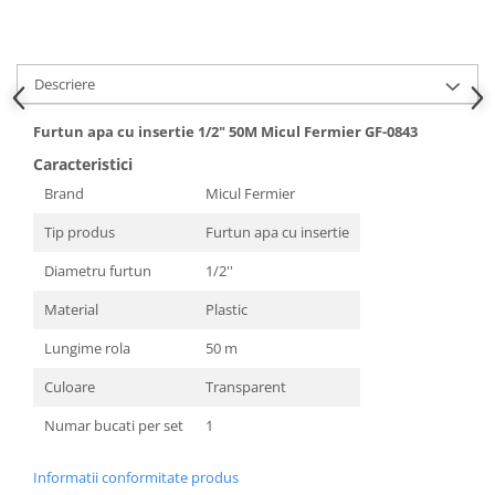
Hote bucatarie
Consumabile
Hota tavan
Descriere
Hote cupolare
Furtun apa cu insertie 1/2" 50M Micul Fermier GF-0843
Hote decorative
Caracteristici
Hote incorporabile
Brand
Micul Fermier
Hote insula
Hote telescopice
Tip produs
Furtun apa cu insertie
Hote traditionale
Diametru furtun
1/2''
Masini de Spalat Rufe & Uscatoare
Material
Plastic
Accesorii masini de spalat &
uscatoare
Lungime rola
50 m
Masini automate de spalat rufe
Culoare
Transparent
Masini de spalat rufe cu uscator
Numar bucati per set
1
Masini de spalat rufe verticale
Uscatoare de rufe
Informatii conformitate produs
Masini de spalat vase