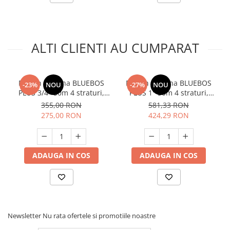
Unelte Gradinarit
Ventilatoare & Sisteme Racire
Aparate de aer conditionat
ALTI CLIENTI AU CUMPARAT
Ventilatoare
Zootehnie
Foarfeci tuns oi
Furtun gradina BLUEBOS
Furtun gradina BLUEBOS
-23%
NOU
-27%
NOU
Incubatoare oua
PLUS 3/4" 50m 4 straturi,
PLUS 1" 50m 4 straturi,
clasa 3 rezistenta, insertie,
clasa 3 rezistenta, insertie,
355,00 RON
581,33 RON
GF-2119
Micul Fermier GF-2120
275,00 RON
424,29 RON
ADAUGA IN COS
ADAUGA IN COS
Newsletter
Nu rata ofertele si promotiile noastre