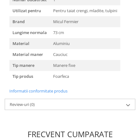
Masini de spalat vase incorporabile
Utilizat pentru
Pentru taiat crengi, mladite, tulpini
Masini de spalat vase
independente
Brand
Micul Fermier
Motoburghiu/Foreza pamant
Lungime normala
73 cm
Pachete Incorporabile
Material
Aluminiu
Pirostrii & Arzatoare
Material maner
Cauciuc
Plasa umbrire
Tip manere
Manere fixe
Pompe de stropit
Tip produs
Foarfeca
Radiatoare
Semanatoare,Plantatoare
Informatii conformitate produs
Sere
Review-uri
(0)
Sobe pe gaz & electrice
Suflante & Aspiratoare
Aspiratoare
FRECVENT CUMPARATE
Suflante Frunze