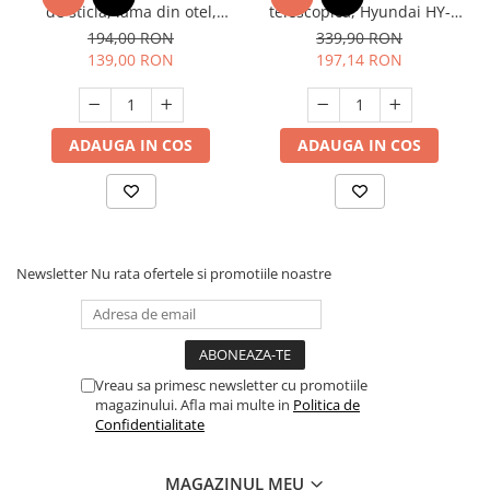
de sticla, lama din otel,
telescopica, Hyundai HY-
lungime 65cm, GardeX
58045, 67-102 mm
194,00 RON
339,90 RON
Survivor
139,00 RON
197,14 RON
ADAUGA IN COS
ADAUGA IN COS
Newsletter
Nu rata ofertele si promotiile noastre
Vreau sa primesc newsletter cu promotiile
magazinului. Afla mai multe in
Politica de
Confidentialitate
MAGAZINUL MEU