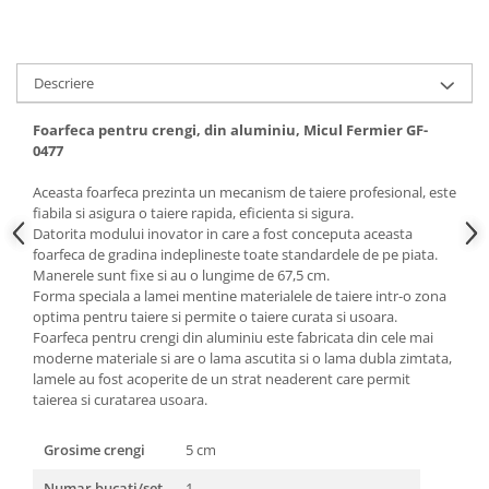
Hote bucatarie
Consumabile
Hota tavan
Descriere
Hote cupolare
Foarfeca pentru crengi, din aluminiu, Micul Fermier GF-
Hote decorative
0477
Hote incorporabile
Aceasta foarfeca prezinta un mecanism de taiere profesional, este
Hote insula
fiabila si asigura o taiere rapida, eficienta si sigura.
Hote telescopice
Datorita modului inovator in care a fost conceputa aceasta
Hote traditionale
foarfeca de gradina indeplineste toate standardele de pe piata.
Manerele sunt fixe si au o lungime de 67,5 cm.
Masini de Spalat Rufe & Uscatoare
Forma speciala a lamei mentine materialele de taiere intr-o zona
Accesorii masini de spalat &
optima pentru taiere si permite o taiere curata si usoara.
uscatoare
Foarfeca pentru crengi din aluminiu este fabricata din cele mai
moderne materiale si are o lama ascutita si o lama dubla zimtata,
Masini automate de spalat rufe
lamele au fost acoperite de un strat neaderent care permit
Masini de spalat rufe cu uscator
taierea si curatarea usoara.
Masini de spalat rufe verticale
Uscatoare de rufe
Grosime crengi
5 cm
Masini de spalat vase
Numar bucati/set
1