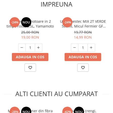
Unelte Gradinarit
IMPREUNA
Ventilatoare & Sisteme Racire
Aparate de aer conditionat
Ulei pentru motoare in 2
Ulei amestec MIX 2T VERDE
-24%
NOU
-24%
Ventilatoare
timpi, rosu, 0.5L, Yamamoto
500ml, Micul Fermier GF-
Zootehnie
1485
25,00 RON
19,77 RON
19,00 RON
14,99 RON
Foarfeci tuns oi
Incubatoare oua
ADAUGA IN COS
ADAUGA IN COS
ALTI CLIENTI AU CUMPARAT
Maceta cu maner din fibra
Foarfeca crengi,
-28%
NOU
-42%
NOU