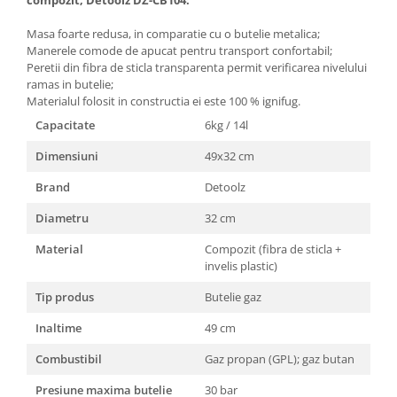
Masini de spalat vase incorporabile
Masa foarte redusa, in comparatie cu o butelie metalica;
Masini de spalat vase
Manerele comode de apucat pentru transport confortabil;
independente
Peretii din fibra de sticla transparenta permit verificarea nivelului
Motoburghiu/Foreza pamant
ramas in butelie;
Materialul folosit in constructia ei este 100 % ignifug.
Pachete Incorporabile
Capacitate
6kg / 14l
Pirostrii & Arzatoare
Dimensiuni
49x32 cm
Plasa umbrire
Brand
Detoolz
Pompe de stropit
Diametru
32 cm
Radiatoare
Semanatoare,Plantatoare
Material
Compozit (fibra de sticla +
invelis plastic)
Sere
Tip produs
Butelie gaz
Sobe pe gaz & electrice
Inaltime
49 cm
Suflante & Aspiratoare
Aspiratoare
Combustibil
Gaz propan (GPL); gaz butan
Suflante Frunze
Presiune maxima butelie
30 bar