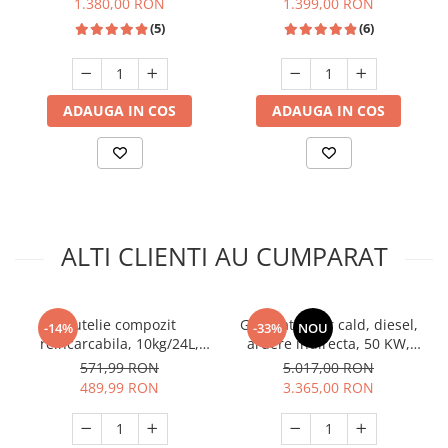
1.380,00 RON
1.399,00 RON
(5)
(6)
ADAUGA IN COS
ADAUGA IN COS
ALTI CLIENTI AU CUMPARAT
Butelie compozit
Generator aer cald, diesel,
-14%
-33%
NOU
reincarcabila, 10kg/24L,
ardere indirecta, 50 KW,
GPL, Detoolz DZ-CB105
rezervor 50 L, 800 m³,
571,99 RON
5.017,00 RON
RAIDER
489,99 RON
3.365,00 RON