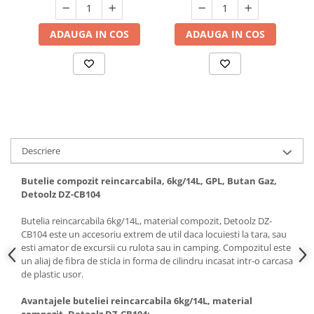
Hote bucatarie
ADAUGA IN COS
ADAUGA IN COS
Consumabile
Hota tavan
Hote cupolare
Hote decorative
Hote incorporabile
Hote insula
Hote telescopice
Descriere
Hote traditionale
Masini de Spalat Rufe & Uscatoare
Butelie compozit reincarcabila, 6kg/14L, GPL, Butan Gaz,
Detoolz DZ-CB104
Accesorii masini de spalat &
uscatoare
Butelia reincarcabila 6kg/14L, material compozit, Detoolz DZ-
Masini automate de spalat rufe
CB104 este un accesoriu extrem de util daca locuiesti la tara, sau
esti amator de excursii cu rulota sau in camping. Compozitul este
Masini de spalat rufe cu uscator
un aliaj de fibra de sticla in forma de cilindru incasat intr-o carcasa
Masini de spalat rufe verticale
de plastic usor.
Uscatoare de rufe
Avantajele buteliei reincarcabila 6kg/14L, material
Masini de spalat vase
compozit, Detoolz DZ-CB104: