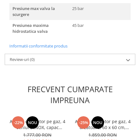
Unelte Gradinarit
Presiune max valva la
25 bar
Ventilatoare & Sisteme Racire
scurgere
Aparate de aer conditionat
Presiunea maxima
45 bar
Ventilatoare
hidrostatica valva
Zootehnie
Informatii conformitate produs
Foarfeci tuns oi
Incubatoare oua
Review-uri
(0)
FRECVENT CUMPARATE
IMPREUNA
Aragaz cu cuptor pe gaz, 4
Aragaz cu cuptor pe gaz, 4
-22%
NOU
-25%
NOU
ochiuri, INOX, capac
arzatoare, 60 x 60 cm,
metalic, Samus SM661XPGS
aprindere electrica, gratare
1.777,00 RON
1.859,00 RON
fonta, timer, lumina, Samus