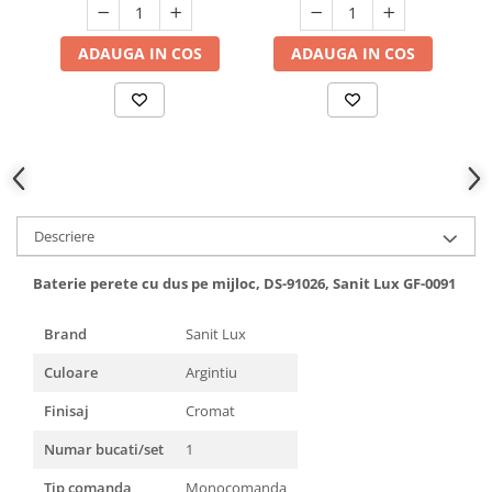
Hote bucatarie
ADAUGA IN COS
ADAUGA IN COS
Consumabile
Hota tavan
Hote cupolare
Hote decorative
Hote incorporabile
Hote insula
Hote telescopice
Descriere
Hote traditionale
Masini de Spalat Rufe & Uscatoare
Baterie perete cu dus pe mijloc, DS-91026, Sanit Lux GF-0091
Accesorii masini de spalat &
Brand
Sanit Lux
uscatoare
Masini automate de spalat rufe
Culoare
Argintiu
Masini de spalat rufe cu uscator
Finisaj
Cromat
Masini de spalat rufe verticale
Numar bucati/set
1
Uscatoare de rufe
Masini de spalat vase
Tip comanda
Monocomanda