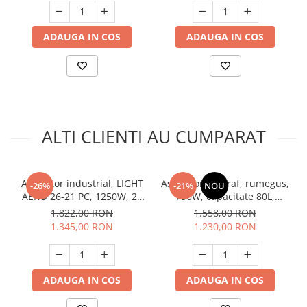
ADAUGA IN COS
ADAUGA IN COS
ALTI CLIENTI AU CUMPARAT
Aspirator industrial, LIGHT
Aspirator de praf, rumegus,
-26%
-21%
NOU
AERO 26-21 PC, 1250W, 25
750W, capacitate 80L,
LITRI - NILFISK-107406606
Raider RD-DC01E
1.822,00 RON
1.558,00 RON
1.345,00 RON
1.230,00 RON
ADAUGA IN COS
ADAUGA IN COS