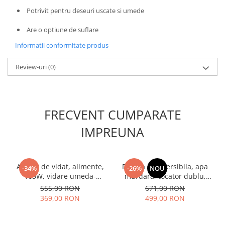
Unelte Gradinarit
Potrivit pentru deseuri uscate si umede
Ventilatoare & Sisteme Racire
Are o optiune de suflare
Aparate de aer conditionat
Informatii conformitate produs
Ventilatoare
Zootehnie
Review-uri
(0)
Foarfeci tuns oi
Incubatoare oua
FRECVENT CUMPARATE
IMPREUNA
Aparat de vidat, alimente,
Pompa submersibila, apa
-34%
-26%
NOU
165W, vidare umeda-
murdara, tocator dublu,
uscata, dubla sigilare,
370W, max 8 m³/h, INOX,
555,00 RON
671,00 RON
Heinner HAV-165BKSS
DDT V370T
369,00 RON
499,00 RON