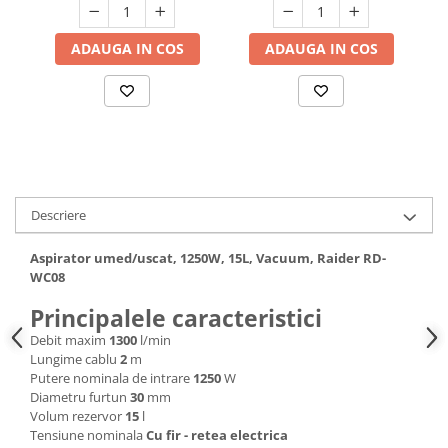
Hote bucatarie
ADAUGA IN COS
ADAUGA IN COS
Consumabile
Hota tavan
Hote cupolare
Hote decorative
Hote incorporabile
Hote insula
Hote telescopice
Descriere
Hote traditionale
Masini de Spalat Rufe & Uscatoare
Aspirator umed/uscat, 1250W, 15L, Vacuum, Raider RD-
WC08
Accesorii masini de spalat &
uscatoare
Principalele caracteristici
Masini automate de spalat rufe
Debit maxim
1300
l/min
Lungime cablu
2
m
Masini de spalat rufe cu uscator
Putere nominala de intrare
1250
W
Masini de spalat rufe verticale
Diametru furtun
30
mm
Uscatoare de rufe
Volum rezervor
15
l
Tensiune nominala
Cu fir - retea electrica
Masini de spalat vase