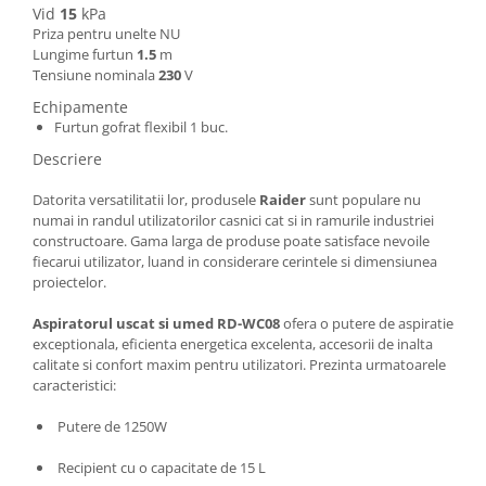
Vid
15
kPa
Masini de spalat vase incorporabile
Priza pentru unelte NU
Masini de spalat vase
Lungime furtun
1.5
m
independente
Tensiune nominala
230
V
Motoburghiu/Foreza pamant
Echipamente
Furtun gofrat flexibil 1 buc.
Pachete Incorporabile
Descriere
Pirostrii & Arzatoare
Datorita versatilitatii lor, produsele
Raider
sunt populare nu
Plasa umbrire
numai in randul utilizatorilor casnici cat si in ramurile industriei
Pompe de stropit
constructoare. Gama larga de produse poate satisface nevoile
fiecarui utilizator, luand in considerare cerintele si dimensiunea
Radiatoare
proiectelor.
Semanatoare,Plantatoare
Aspiratorul uscat si umed RD-WC08
ofera o putere de aspiratie
Sere
exceptionala, eficienta energetica excelenta, accesorii de inalta
calitate si confort maxim pentru utilizatori. Prezinta urmatoarele
Sobe pe gaz & electrice
caracteristici:
Suflante & Aspiratoare
Putere de 1250W
Aspiratoare
Suflante Frunze
Recipient cu o capacitate de 15 L