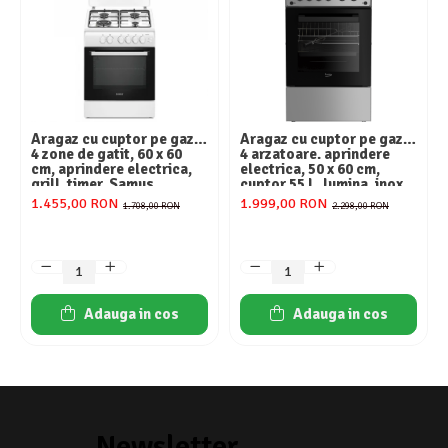
Aragaz cu cuptor pe gaz,
Aragaz cu cuptor pe gaz,
4 zone de gatit, 60 x 60
4 arzatoare. aprindere
cm, aprindere electrica,
electrica, 50 x 60 cm,
grill, timer, Samus
cuptor 55 L, lumina, inox,
BEKO
1.455,00 RON
1.999,00 RON
1.708,00 RON
2.298,00 RON
Adauga in cos
Adauga in cos
Newsletter