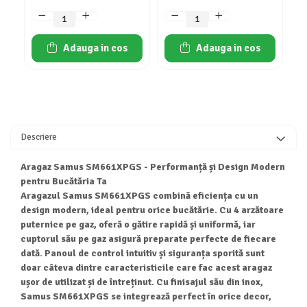
Masini de spalat vase independente
Motoburghiu/Foreza pamant
Pachete Incorporabile
Adauga in cos
Adauga in cos
Pirostrii & Arzatoare
Plasa umbrire
Pompe de stropit
Radiatoare
Descriere
Semanatoare,Plantatoare
Aragaz Samus SM661XPGS - Performanță și Design Modern
Sere
pentru Bucătăria Ta
Sobe pe gaz & electrice
Aragazul Samus SM661XPGS combină eficiența cu un
design modern, ideal pentru orice bucătărie. Cu 4 arzătoare
Suflante & Aspiratoare
puternice pe gaz, oferă o gătire rapidă și uniformă, iar
Aspiratoare
cuptorul său pe gaz asigură preparate perfecte de fiecare
Suflante Frunze
dată. Panoul de control intuitiv și siguranța sporită sunt
doar câteva dintre caracteristicile care fac acest aragaz
Unelte Gradinarit
ușor de utilizat și de întreținut. Cu finisajul său din inox,
Ventilatoare & Sisteme Racire
Samus SM661XPGS se integrează perfect în orice decor,