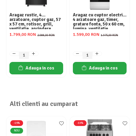
Aragaz rustic, 4
Aragaz cu cuptor electric,
arzatoare, cuptor gaz, 57
4 arzatoare gaz, timer,
x 57 cm, rotisor, grill,
gratare fonta, 50 x 60 cm,
ventilatie, aprindere
lumina, ventilatie,
electrica, gratare fonta,
argintiu, HEINNER
1.799,00 RON
1.599,00 RON
2.088,00 RON
1.975,00 RON
negru + plita inox, Studio
Casa Marco
Adauga in cos
Adauga in cos
Alti clienti au cumparat
-15%
-13%
NOU