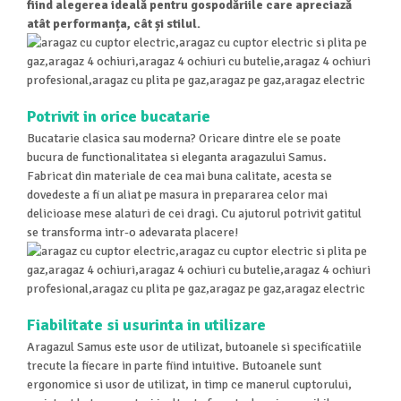
fiind alegerea ideală pentru gospodăriile care apreciază
Aparate de aer conditionat
atât performanța, cât și stilul.
Ventilatoare
Zootehnie
Foarfeci tuns oi
Incubatoare oua
Potrivit in orice bucatarie
Bucatarie clasica sau moderna? Oricare dintre ele se poate
bucura de functionalitatea si eleganta aragazului Samus.
Fabricat din materiale de cea mai buna calitate, acesta se
dovedeste a fi un aliat pe masura in prepararea celor mai
delicioase mese alaturi de cei dragi. Cu ajutorul potrivit gatitul
se transforma intr-o adevarata placere!
Fiabilitate si usurinta in utilizare
Aragazul Samus este usor de utilizat, butoanele si specificatiile
trecute la fiecare in parte fiind intuitive. Butoanele sunt
ergonomice si usor de utilizat, in timp ce manerul cuptorului,