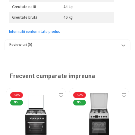
Greutate netă
41 kg
Greutate brută
43 kg
Informatii conformitate produs
Review-uri
(5)
Frecvent cumparate impreuna
-14%
-19%
NOU
NOU