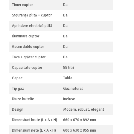
Timer cuptor
Da
Siguranță plită + cuptor
Da
Aprindere electrică plită
Da
Iluminare cuptor
Da
Geam dublu cuptor
Da
Tava + grătar cuptor
Da
Capacitate cuptor
55 litri
Capac
Tabla
Tip gaz
Gaz natural
Diuze butelie
Incluse
Design
Modern, robust, elegant
Dimensiuni brute (L x A x H)
660 x 670 x 892 mm
Dimensiuni nete (L x A x H)
600 x 630 x 855 mm