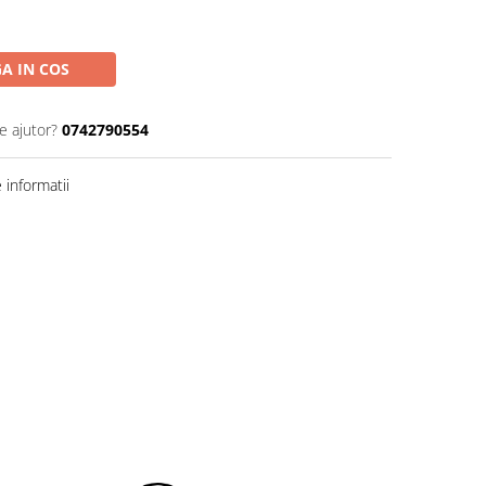
A IN COS
e ajutor?
0742790554
informatii