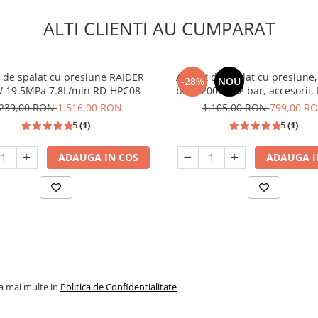
ALTI CLIENTI AU CUMPARAT
 de spalat cu presiune RAIDER
Aparat de spalat cu presiune,
-28%
NOU
 19.5MPa 7.8L/min RD-HPC08
bar 2200W, 12 bar, accesorii,
DZ-EC1003-S001-G01
.239,00 RON
1.516,00 RON
1.105,00 RON
799,00 R
5
(1)
5
(1)
ADAUGA IN COS
ADAUGA I
la mai multe in
Politica de Confidentialitate