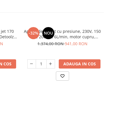
 jet 170
Aparat de spalat cu presiune, 230V, 150
Aparat de s
-32%
NOU
-23%
 Detoolz
bar, 2000W, 6L/min, motor cupru,
230 V, tam
accesorii incluse, EMTOP
sp
ON
1.374,00 RON
941,00 RON
1.6
N COS
ADAUGA IN COS