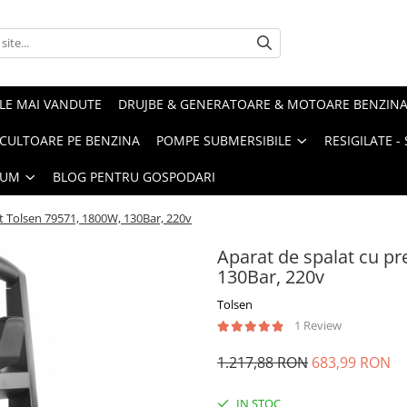
LE MAI VANDUTE
DRUJBE & GENERATOARE & MOTOARE BENZIN
ULTOARE PE BENZINA
POMPE SUBMERSIBILE
RESIGILATE 
IUM
BLOG PENTRU GOSPODARI
et Tolsen 79571, 1800W, 130Bar, 220v
Aparat de spalat cu pr
130Bar, 220v
Tolsen
1 Review
1.217,88 RON
683,99 RON
IN STOC