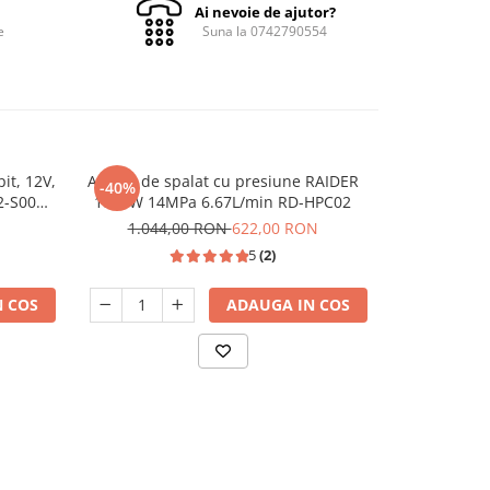
Ai nevoie de ajutor?
e
Suna la 0742790554
it, 12V,
Aparat de spalat cu presiune RAIDER
Aparat de s
-40%
-20%
N
2-S001-
1800W 14MPa 6.67L/min RD-HPC02
bar, 2
1.044,00 RON
622,00 RON
501,
5
(2)
 COS
ADAUGA IN COS