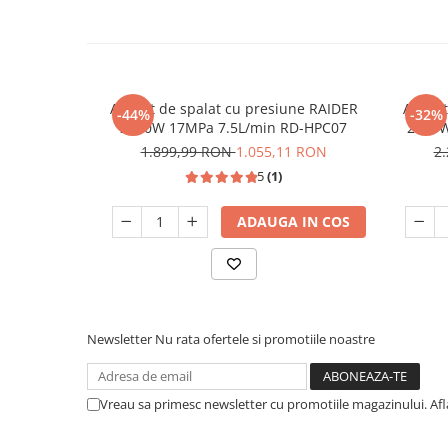
Unelte Gradinarit
Ventilatoare & Sisteme Racire
Aparate de aer conditionat
Ventilatoare
Aparat de spalat cu presiune RAIDER
Aparat
-44%
-32%
Zootehnie
2200W 17MPa 7.5L/min RD-HPC07
2500W
1.899,99 RON
1.055,11 RON
2
Foarfeci tuns oi
5
(1)
Incubatoare oua
ADAUGA IN COS
Newsletter
Nu rata ofertele si promotiile noastre
Vreau sa primesc newsletter cu promotiile magazinului. Af