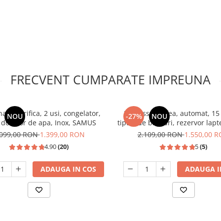
FRECVENT CUMPARATE IMPREUNA
 frigorifica, 2 usi, congelator,
Espressor cafea, automat, 15 
NOU
-27%
NOU
 dozator de apa, Inox, SAMUS
tipuri de bauturi, rezervor lapt
1350W, SAMUS
.099,00 RON
1.399,00 RON
2.109,00 RON
1.550,00 
4.90
(20)
5
(5)
ADAUGA IN COS
ADAUGA I