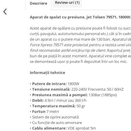
Review-uri
(1)
Descriere
Hote bucatarie
Consumabile
Aparat de spalat cu presiune, jet Tolsen 79571, 1800W
Hota tavan
Acest aparat de spălare cu presiune poate fi folosit cu suc
Hote cupolare
curții, pavajului, autoturismului personal etc.) cât și în ca
Hote decorative
de un aparat cu o putere mai mare de 130 bari.
Aparatul d
Hote incorporabile
Force Xpress 79571 este proiectat pentru a rezista unei utili
fiind recomandat astfel oricărui tip de client.
Raportul preț 
Hote insula
bun de pe piață în acest moment. Aparatul vine complet ech
Hote telescopice
se demontează ușor și poate fi depozitat într-un loc mic.
Hote traditionale
Informații tehnice
Masini de Spalat Rufe & Uscatoare
•
Putere de intrare:
1800W
Accesorii masini de spalat &
•
Tensiune nominală:
220-240V Frecventa: 50 / 60HZ
uscatoare
•
Presiunea maximă a pompei:
130Bar (1885psi)
Masini automate de spalat rufe
•
Debit:
6 litri / minut sau 360 l/h
Masini de spalat rufe cu uscator
•
Temperatura maximă:
50 gr
•
Furtun
7 metri
Masini de spalat rufe verticale
• Sistem de oprire automată
Uscatoare de rufe
• Cu funcție de auto-amorsare
Masini de spalat vase
•
Cablu alimentare:
VDE aprobat 5m