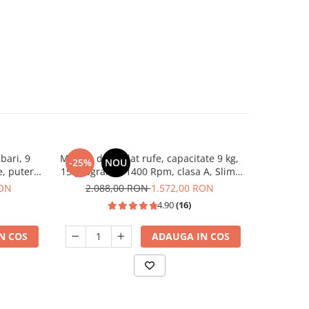
bari, 9
Masina de spalat rufe, capacitate 9 kg,
Plita inco
-25%
NOU
-22%
e, putere
15 programe, 1400 Rpm, clasa A, Slim,
email 
motor Inverter, Samus WSLI-9144
apri
RON
2.088,00 RON
1.572,00 RON
81
4.90
(16)
N COS
ADAUGA IN COS