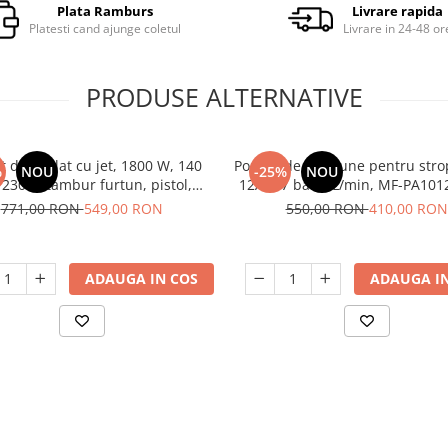
Plata Ramburs
Livrare rapida
Platesti cand ajunge coletul
Livrare in 24-48 or
PRODUSE ALTERNATIVE
t de spalat cu jet, 1800 W, 140
Pompa de presiune pentru strop
%
NOU
-25%
NOU
 230 V, tambur furtun, pistol,
12Ah, 7 bar, 5L/min, MF-PA101
RAIDER
G01
771,00 RON
549,00 RON
550,00 RON
410,00 RON
ADAUGA IN COS
ADAUGA IN