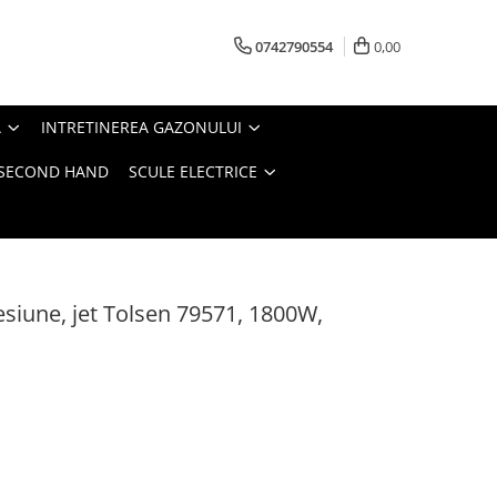
0742790554
0,00
A
INTRETINEREA GAZONULUI
- SECOND HAND
SCULE ELECTRICE
esiune, jet Tolsen 79571, 1800W,