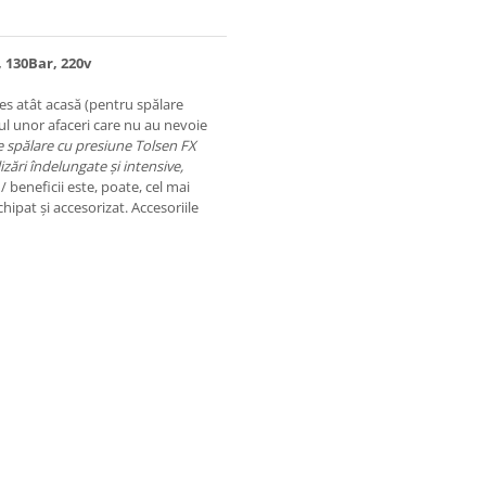
, 130Bar, 220v
ces atât acasă (pentru spălare
drul unor afaceri care nu au nevoie
e spălare cu presiune Tolsen FX
zări îndelungate și intensive,
/ beneficii este, poate, cel mai
ipat și accesorizat. Accesoriile