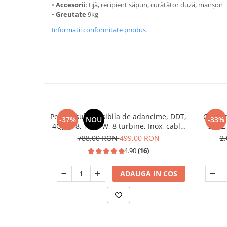
•
Accesorii
: tijă, recipient săpun, curățător duză, manșon
Masini de spalat vase incorporabile
•
Greutate
9kg
Masini de spalat vase
Informatii conformitate produs
independente
Motoburghiu/Foreza pamant
Pachete Incorporabile
Pirostrii & Arzatoare
Plasa umbrire
Pompe de stropit
Pompa submersibila de adancime, DDT,
Combina
-37%
NOU
-33%
Radiatoare
4QJD2-8, 1500 W, 8 turbine, Inox, cablu
260L,
25m
788,00 RON
499,00 RON
2
Semanatoare,Plantatoare
4.90
(16)
Sere
Sobe pe gaz & electrice
ADAUGA IN COS
Suflante & Aspiratoare
Aspiratoare
Suflante Frunze