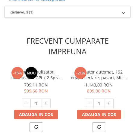
Unelte Gradinarit
Ventilatoare & Sisteme Racire
Review-uri
(1)
Aparate de aer conditionat
Ventilatoare
Zootehnie
FRECVENT CUMPARATE
Foarfeci tuns oi
IMPREUNA
Incubatoare oua
Termonebulizator,
Incubator automat, 192
-15%
NOU
-21%
combustibil GPL ( 2 Spray
oua, 3 sertare, pasari, Micul
incluse ), tratamente
Fermier GF-2102
709,11 RON
1.143,00 RON
dezinsectie, dezinfectie,
599,66 RON
899,00 RON
Micul Fermier GF-2349
ADAUGA IN COS
ADAUGA IN COS