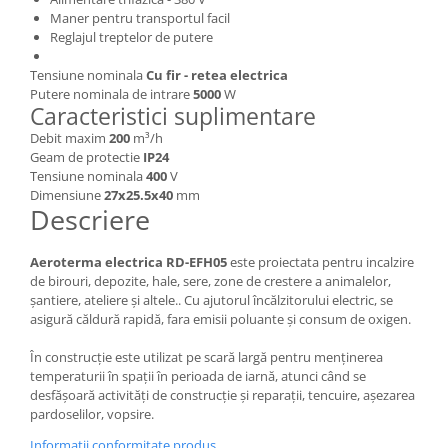
Maner pentru transportul facil
Masini de spalat vase incorporabile
Reglajul treptelor de putere
Masini de spalat vase
independente
Tensiune nominala
Cu fir - retea electrica
Motoburghiu/Foreza pamant
Putere nominala de intrare
5000
W
Caracteristici suplimentare
Pachete Incorporabile
Debit maxim
200
m³/h
Pirostrii & Arzatoare
Geam de protectie
IP24
Tensiune nominala
400
V
Plasa umbrire
Dimensiune
27x25.5x40
mm
Descriere
Pompe de stropit
Radiatoare
Aeroterma electrica RD-EFH05
este proiectata pentru incalzire
Semanatoare,Plantatoare
de birouri, depozite, hale, sere, zone de crestere a animalelor,
șantiere, ateliere și altele.. Cu ajutorul încălzitorului electric, se
Sere
asigură căldură rapidă, fara emisii poluante și consum de oxigen.
Sobe pe gaz & electrice
În construcție este utilizat pe scară largă pentru menținerea
Suflante & Aspiratoare
temperaturii în spații în perioada de iarnă, atunci când se
desfășoară activități de construcție și reparații, tencuire, așezarea
Aspiratoare
pardoselilor, vopsire.
Suflante Frunze
Informatii conformitate produs