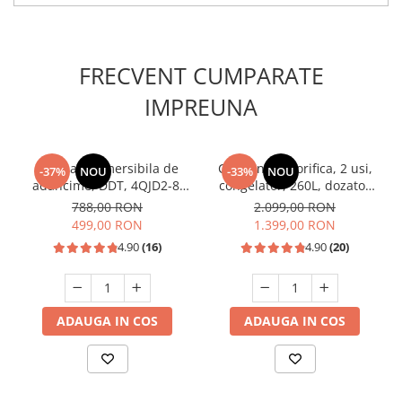
FRECVENT CUMPARATE
IMPREUNA
Pompa submersibila de
Combina frigorifica, 2 usi,
-37%
NOU
-33%
NOU
adancime, DDT, 4QJD2-8,
congelator, 260L, dozator
1500 W, 8 turbine, Inox,
de apa, Inox, SAMUS
788,00 RON
2.099,00 RON
cablu 25m
499,00 RON
1.399,00 RON
4.90
(16)
4.90
(20)
ADAUGA IN COS
ADAUGA IN COS