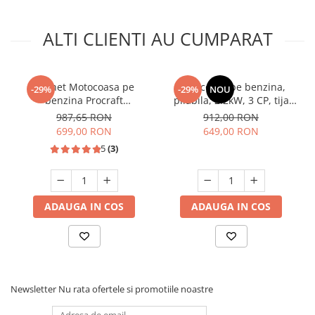
ALTI CLIENTI AU CUMPARAT
Pachet Motocoasa pe
Motocoasa pe benzina,
-29%
-29%
NOU
benzina Procraft
pliabila, 2.2kW, 3 CP, tija
T4350+accesoriu taiere la
detasabila, accesorii, Raider
987,65 RON
912,00 RON
inaltime,6 cp,58 Cc,5
RD-GBC24
699,00 RON
649,00 RON
sisteme de taiere
5
(3)
ADAUGA IN COS
ADAUGA IN COS
Newsletter
Nu rata ofertele si promotiile noastre