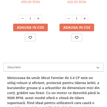
incluse, cadou 3 mosor
6000Rpm, 2 timpi
499,00 RON
420,00 RON
Hote bucatarie
fir, YAMAMOTO
Consumabile
Hota tavan
Hote cupolare
ADAUGA IN COS
ADAUGA IN COS
Hote decorative
Hote incorporabile
Hote insula
Hote telescopice
Hote traditionale
Masini de Spalat Rufe & Uscatoare
Descriere
Accesorii masini de spalat &
uscatoare
Motocoasa de umăr
Micul Fermier de 3.4 CP
este un
Masini automate de spalat rufe
utilaj robust și eficient, proiectat pentru tăierea ierbii, a
Masini de spalat rufe cu uscator
buruienilor groase și a arbustilor de dimensiuni mici din
Masini de spalat rufe verticale
curți, grădini sau livezi. Cu un motor ce dezvoltă până la
9500 RPM
, acest model oferă o viteză de tăiere
Uscatoare de rufe
superioară, fiind ideal pentru utilizatorii care caută o
Masini de spalat vase