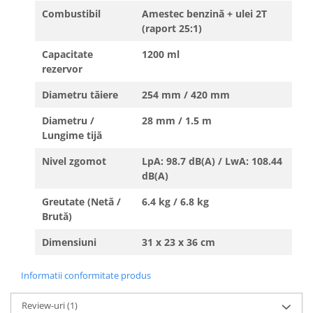
Combustibil
Amestec benzină + ulei 2T
(raport 25:1)
Capacitate
1200 ml
rezervor
Diametru tăiere
254 mm / 420 mm
Diametru /
28 mm / 1.5 m
Lungime tijă
Nivel zgomot
LpA: 98.7 dB(A) / LwA: 108.44
dB(A)
Greutate (Netă /
6.4 kg / 6.8 kg
Brută)
Dimensiuni
31 x 23 x 36 cm
Informatii conformitate produs
Review-uri
(1)