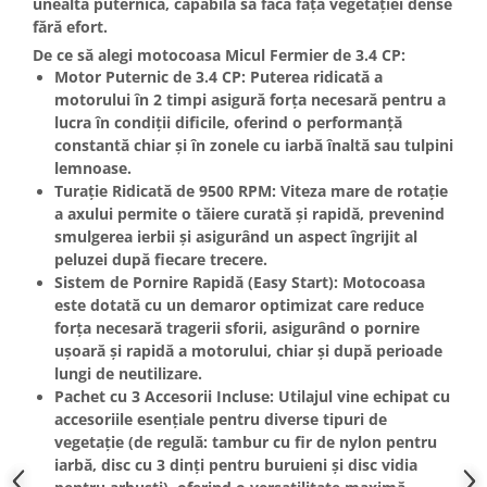
unealtă puternică, capabilă să facă față vegetației dense
Masini de spalat vase incorporabile
fără efort.
Masini de spalat vase
De ce să alegi motocoasa Micul Fermier de 3.4 CP:
independente
Motor Puternic de 3.4 CP:
Puterea ridicată a
motorului în
2 timpi
asigură forța necesară pentru a
Motoburghiu/Foreza pamant
lucra în condiții dificile, oferind o performanță
Pachete Incorporabile
constantă chiar și în zonele cu iarbă înaltă sau tulpini
lemnoase.
Pirostrii & Arzatoare
Turație Ridicată de 9500 RPM:
Viteza mare de rotație
Plasa umbrire
a axului permite o tăiere curată și rapidă, prevenind
Pompe de stropit
smulgerea ierbii și asigurând un aspect îngrijit al
peluzei după fiecare trecere.
Radiatoare
Sistem de Pornire Rapidă (Easy Start):
Motocoasa
Semanatoare,Plantatoare
este dotată cu un demaror optimizat care reduce
forța necesară tragerii sforii, asigurând o pornire
Sere
ușoară și rapidă a motorului, chiar și după perioade
Sobe pe gaz & electrice
lungi de neutilizare.
Pachet cu 3 Accesorii Incluse:
Utilajul vine echipat cu
Suflante & Aspiratoare
accesoriile esențiale pentru diverse tipuri de
Aspiratoare
vegetație (de regulă: tambur cu fir de nylon pentru
iarbă, disc cu 3 dinți pentru buruieni și disc vidia
Suflante Frunze