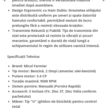
pentru arbuști), oferind o versatilitate maximă
Unelte Gradinarit
imediat după asamblare.
Ventilatoare & Sisteme Racire
Design Ergonomic cu Ham Dublu:
Greutatea utilajului
este distribuită uniform pe umeri și spate datorită
Aparate de aer conditionat
hamului confortabil, permițând sesiuni de lucru
Ventilatoare
prelungite fără a resimți oboseala brațelor.
Zootehnie
Transmisie Robustă și Fiabilă:
Tija de transmisie din
oțel este proiectată să reziste la vibrații și șocuri
Foarfeci tuns oi
mecanice, garantând o durată de viață lungă a
Incubatoare oua
echipamentului în regim de utilizare casnică intensă.
Specificații Tehnice:
Brand:
Micul Fermier
Tip motor:
Benzină, 2 timpi (amestec ulei-benzină)
Putere motor:
3.4 CP
Turație maximă:
9500 RPM
Sistem pornire:
Manuală (Pornire Rapidă)
Accesorii:
3 incluse (Fir, Disc 3T, Disc Vidia conform
pachetului)
Mâner:
Tip "U" (ghidon de bicicletă) pentru control
total