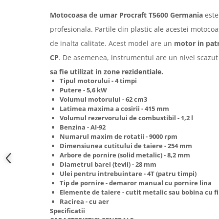
Hote bucatarie
Motocoasa de umar Procraft T5600 Germania
este
Consumabile
profesionala. Partile din plastic ale acestei motoco
Hota tavan
de inalta calitate. Acest model are un
motor in patr
Hote cupolare
CP
. De asemenea, instrumentul are un nivel scazu
Hote decorative
sa fie utilizat in zone rezidentiale.
Hote incorporabile
Tipul motorului - 4 timpi
Hote insula
Putere - 5,6 kW
Volumul motorului - 62 cm3
Hote telescopice
Latimea maxima a cosirii - 415 mm
Hote traditionale
Volumul rezervorului de combustibil - 1,2 l
Masini de Spalat Rufe & Uscatoare
Benzina - AI-92
Numarul maxim de rotatii - 9000 rpm
Accesorii masini de spalat &
Dimensiunea cutitului de taiere - 254 mm
uscatoare
Arbore de pornire (solid metalic) - 8,2 mm
Masini automate de spalat rufe
Diametrul barei (tevii) - 28 mm
Ulei pentru intrebuintare - 4T (patru timpi)
Masini de spalat rufe cu uscator
Tip de pornire - demaror manual cu pornire lina
Masini de spalat rufe verticale
Elemente de taiere - cutit metalic sau bobina cu f
Uscatoare de rufe
Racirea - cu aer
Specificatii
Masini de spalat vase