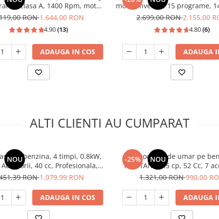
rame, clasa A, 1400 Rpm, motor
motor inverter, 15 programe, 
ter, display LED, Alb, ALBALUX
clasa A, termostat reglabil, A
.119,00 RON
1.644,00 RON
2.699,00 RON
2.155,00 
4.90
(13)
4.80
(6)
ADAUGA IN COS
ADAUGA I
ALTI CLIENTI AU CUMPARAT
a pe benzina, 4 timpi, 0.8kW,
Motocoasa de umar pe ben
NOU
-25%
NOU
 Accesorii, 40 cc, Profesionala,
MUSTANG 5.5 cp, 52 Cc, 7 acc
Raider RD-GBC11
incluse,ham profesional
.451,39 RON
1.079,99 RON
1.321,00 RON
990,00 R
ADAUGA IN COS
ADAUGA I