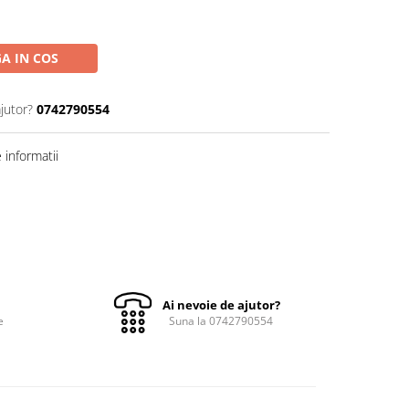
A IN COS
jutor?
0742790554
informatii
Ai nevoie de ajutor?
e
Suna la 0742790554