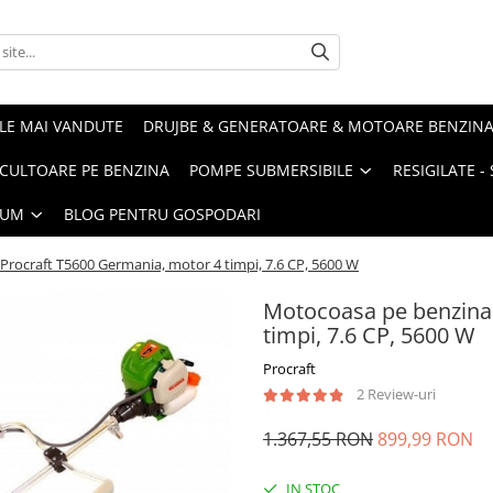
LE MAI VANDUTE
DRUJBE & GENERATOARE & MOTOARE BENZIN
ULTOARE PE BENZINA
POMPE SUBMERSIBILE
RESIGILATE 
IUM
BLOG PENTRU GOSPODARI
rocraft T5600 Germania, motor 4 timpi, 7.6 CP, 5600 W
Motocoasa pe benzina
timpi, 7.6 CP, 5600 W
Procraft
2 Review-uri
1.367,55 RON
899,99 RON
IN STOC