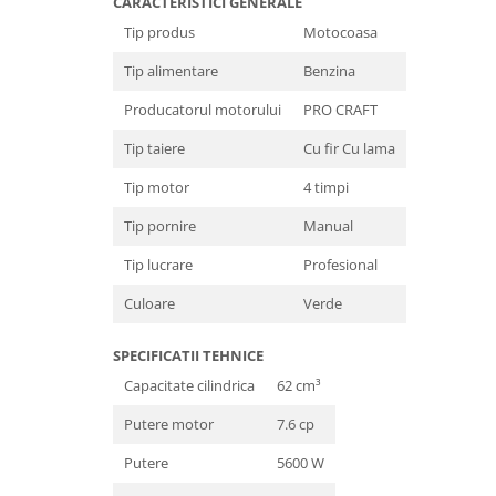
CARACTERISTICI GENERALE
Masini de spalat vase incorporabile
Tip produs
Motocoasa
Masini de spalat vase
Tip alimentare
Benzina
independente
Motoburghiu/Foreza pamant
Producatorul motorului
PRO CRAFT
Pachete Incorporabile
Tip taiere
Cu fir Cu lama
Pirostrii & Arzatoare
Tip motor
4 timpi
Plasa umbrire
Tip pornire
Manual
Pompe de stropit
Tip lucrare
Profesional
Radiatoare
Culoare
Verde
Semanatoare,Plantatoare
Sere
SPECIFICATII TEHNICE
Sobe pe gaz & electrice
Capacitate cilindrica
62 cm³
Suflante & Aspiratoare
Putere motor
7.6 cp
Aspiratoare
Putere
5600 W
Suflante Frunze