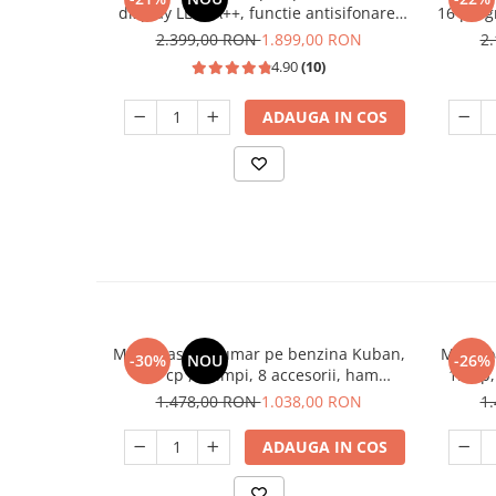
display LED, A++, functie antisifonare,
16 prog
A++, capacitate 8 kg, 13 programe
inver
2.399,00 RON
1.899,00 RON
2
Heinner
4.90
(10)
ADAUGA IN COS
Motocoasa de umar pe benzina Kuban,
Motocoas
-30%
NOU
-26%
5.0 cp , 2 timpi, 8 accesorii, ham
1.1Cp,
profesional
1.478,00 RON
1.038,00 RON
1
ADAUGA IN COS