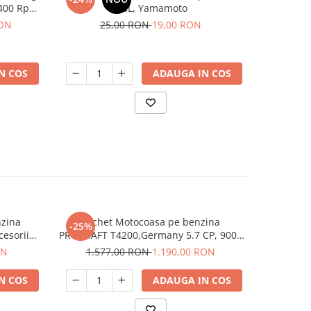
1400 Rpm,
0.5L, Yamamoto
programe
lb, SAMUS
RON
25,00 RON
19,00 RON
2.5
N COS
ADAUGA IN COS
zina
Pachet Motocoasa pe benzina
Motocoasa
-25%
-23%
esorii
PROCRAFT T4200,Germany 5.7 CP, 9000
2.2kw, 3
.
Rpm,7 Accesorii,Ham dublu
ON
1.577,00 RON
1.190,00 RON
1.5
N COS
ADAUGA IN COS