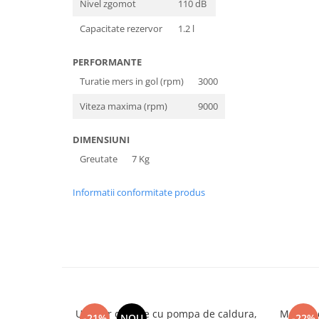
Nivel zgomot
110 dB
Unelte Gradinarit
Ventilatoare & Sisteme Racire
Capacitate rezervor
1.2 l
Aparate de aer conditionat
PERFORMANTE
Ventilatoare
Turatie mers in gol (rpm)
3000
Zootehnie
Viteza maxima (rpm)
9000
Foarfeci tuns oi
Incubatoare oua
DIMENSIUNI
Greutate
7 Kg
Informatii conformitate produs
Uscator de rufe cu pompa de caldura,
Masina d
-21%
NOU
-22%