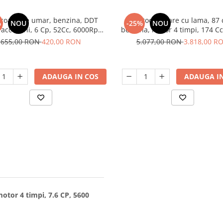
coasa de umar, benzina, DDT
Motocositoare cu lama, 87 
%
NOU
-25%
NOU
 accesorii, 6 Cp, 52Cc, 6000Rpm,
benzina, motor 4 timpi, 174 Cc
2 timpi
3000 W, 3300 Rpm, RAID
655,00 RON
420,00 RON
5.077,00 RON
3.818,00 R
ADAUGA IN COS
ADAUGA IN
tor 4 timpi, 7.6 CP, 5600