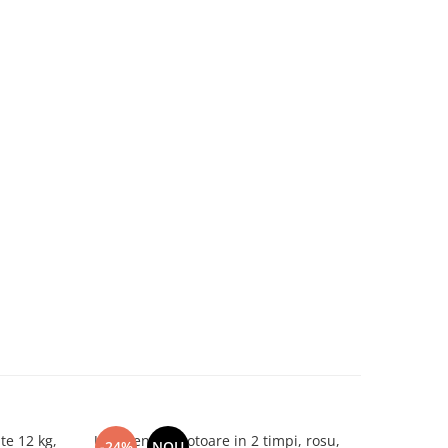
te 12 kg,
Ulei pentru motoare in 2 timpi, rosu,
Masina de 
-24%
NOU
-24%