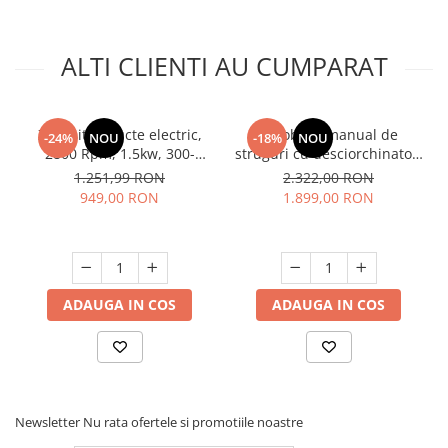
ALTI CLIENTI AU CUMPARAT
Zdrobitor fructe electric,
Zdrobitor manual de
-24%
NOU
-18%
NOU
2800 Rpm, 1.5kw, 300-
struguri cu desciorchinator,
550kg/h, 220V, Micul
65L cuva, valturi din
1.251,99 RON
2.322,00 RON
Fermier GF-0895-S001-G01
aluminiu, Micul Fermier GF-
949,00 RON
1.899,00 RON
2187
ADAUGA IN COS
ADAUGA IN COS
Newsletter
Nu rata ofertele si promotiile noastre