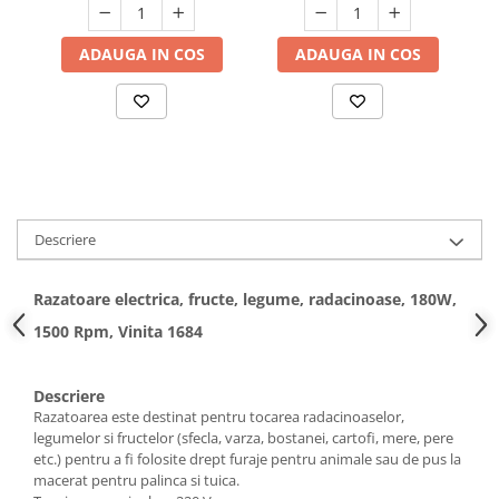
GF-2187
Hote bucatarie
ADAUGA IN COS
ADAUGA IN COS
Consumabile
Hota tavan
Hote cupolare
Hote decorative
Hote incorporabile
Hote insula
Hote telescopice
Descriere
Hote traditionale
Masini de Spalat Rufe & Uscatoare
Razatoare electrica, fructe, legume, radacinoase, 180W,
Accesorii masini de spalat &
1500 Rpm, Vinita 1684
uscatoare
Masini automate de spalat rufe
Descriere
Masini de spalat rufe cu uscator
Razatoarea este destinat pentru tocarea radacinoaselor,
Masini de spalat rufe verticale
legumelor si fructelor (sfecla, varza, bostanei, cartofi, mere, pere
Uscatoare de rufe
etc.) pentru a fi folosite drept furaje pentru animale sau de pus la
macerat pentru palinca si tuica.
Masini de spalat vase