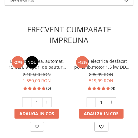
Unelte Gradinarit
Ventilatoare & Sisteme Racire
Aparate de aer conditionat
FRECVENT CUMPARATE
Ventilatoare
Zootehnie
IMPREUNA
Foarfeci tuns oi
Incubatoare oua
Espressor cafea, automat,
Batoza electrica desfacat
-27%
NOU
-42%
15 bari, 9 tipuri de bauturi,
porumb,motor 1.5 kw DDT
rezervor lapte, putere
Profesional,1200
2.109,00 RON
895,99 RON
1350W, SAMUS
kg/h,bobinaj cupru
1.550,00 RON
519,99 RON
(5)
(4)
ADAUGA IN COS
ADAUGA IN COS