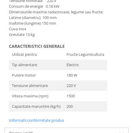
Tensiune nominala 220 V
Masini de spalat vase incorporabile
Consum de energie 0.18 kW
Dimensiunile maxime radacinoase, legume sau fructe:
Masini de spalat vase
Latime (diametru) 100 mm
independente
Inaltime (lungime) 150 mm
Motoburghiu/Foreza pamant
Cuva inox
Greutate 13 kg
Pachete Incorporabile
Pirostrii & Arzatoare
CARACTERISTICI GENERALE
Utilizat pentru
Fructe Legumicultura
Plasa umbrire
Pompe de stropit
Tip alimentare
Electric
Radiatoare
Putere motor
180 W
Semanatoare,Plantatoare
Tensiune alimentare
220 V
Sere
Viteza maxima (rpm)
1500
Sobe pe gaz & electrice
Capacitate maruntire (kg/h)
200
Suflante & Aspiratoare
Aspiratoare
Informatii conformitate produs
Suflante Frunze
Review-uri
(0)