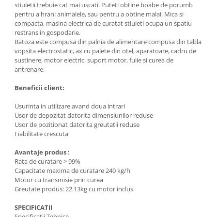
stiuletii trebuie cat mai uscati. Puteti obtine boabe de porumb
Masini de spalat vase incorporabile
pentru a hrani animalele, sau pentru a obtine malai. Mica si
Masini de spalat vase
compacta, masina electrica de curatat stiuleti ocupa un spatiu
independente
restrans in gospodarie.
Batoza este compusa din palnia de alimentare compusa din tabla
Motoburghiu/Foreza pamant
vopsita electrostatic, ax cu palete din otel, aparatoare, cadru de
Pachete Incorporabile
sustinere, motor electric, suport motor, fulie si curea de
antrenare.
Pirostrii & Arzatoare
Beneficii client:
Plasa umbrire
Pompe de stropit
Usurinta in utilizare avand doua intrari
Usor de depozitat datorita dimensiunilor reduse
Radiatoare
Usor de pozitionat datorita greutatii reduse
Fiabilitate crescuta
Semanatoare,Plantatoare
Sere
Avantaje produs :
Rata de curatare > 99%
Sobe pe gaz & electrice
Capacitate maxima de curatare 240 kg/h
Motor cu transmisie prin curea
Suflante & Aspiratoare
Greutate produs: 22.13kg cu motor inclus
Aspiratoare
SPECIFICATII
Suflante Frunze
Specificatii Tehnice