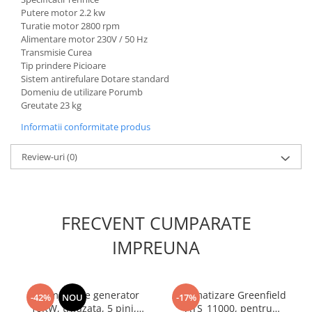
Unelte Gradinarit
Putere motor
2.2 kw
Turatie motor
2800 rpm
Ventilatoare & Sisteme Racire
Alimentare motor
230V / 50 Hz
Aparate de aer conditionat
Transmisie
Curea
Tip prindere
Picioare
Ventilatoare
Sistem antirefulare
Dotare standard
Zootehnie
Domeniu de utilizare
Porumb
Greutate
23 kg
Foarfeci tuns oi
Incubatoare oua
Informatii conformitate produs
Review-uri
(0)
FRECVENT CUMPARATE
IMPREUNA
Automatizare generator
Automatizare Greenfield
-42%
NOU
-17%
10KW, trifazata, 5 pini,
ATS_11000, pentru