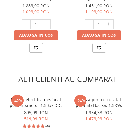
380V, RAIDER
generatoare pentru curent
1.889,00 RON
1.451,00 RON
1.099,00 RON
1.199,00 RON
ADAUGA IN COS
ADAUGA IN COS
ALTI CLIENTI AU CUMPARAT
Batoza electrica desfacat
Batoza pentru curatat
-42%
-24%
porumb,motor 1.5 kw DDT
porumb Bocika, 1.5KW,
Profesional,1200
2900 RPM, 600KG/h
895,99 RON
1.954,33 RON
kg/h,bobinaj cupru
519,99 RON
1.479,99 RON
(4)