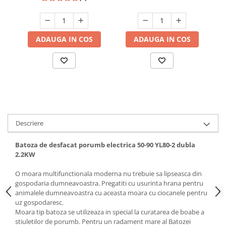
Hote bucatarie
Consumabile
Hota tavan
ADAUGA IN COS
ADAUGA IN COS
Hote cupolare
Hote decorative
Hote incorporabile
Hote insula
Hote telescopice
Hote traditionale
Descriere
Masini de Spalat Rufe & Uscatoare
Batoza de desfacat porumb electrica 50-90 YL80-2 dubla
Accesorii masini de spalat &
2.2KW
uscatoare
Masini automate de spalat rufe
O moara multifunctionala moderna nu trebuie sa lipseasca din
Masini de spalat rufe cu uscator
gospodaria dumneavoastra. Pregatiti cu usurinta hrana pentru
animalele dumneavoastra cu aceasta moara cu ciocanele pentru
Masini de spalat rufe verticale
uz gospodaresc.
Uscatoare de rufe
Moara tip batoza se utilizeaza in special la curatarea de boabe a
Masini de spalat vase
stiuletilor de porumb. Pentru un radament mare al Batozei