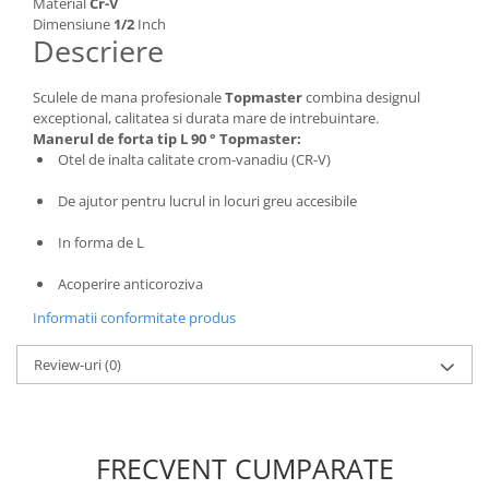
Material
Cr-V
Masini de spalat vase incorporabile
Dimensiune
1/2
Inch
Descriere
Masini de spalat vase
independente
Sculele de mana profesionale
Topmaster
combina designul
Motoburghiu/Foreza pamant
exceptional, calitatea si durata mare de intrebuintare.
Pachete Incorporabile
Manerul de forta tip L 90 ° Topmaster:
Otel de inalta calitate crom-vanadiu (CR-V)
Pirostrii & Arzatoare
De ajutor pentru lucrul in locuri greu accesibile
Plasa umbrire
Pompe de stropit
In forma de L
Radiatoare
Acoperire anticoroziva
Semanatoare,Plantatoare
Informatii conformitate produs
Sere
Review-uri
(0)
Sobe pe gaz & electrice
Suflante & Aspiratoare
Aspiratoare
FRECVENT CUMPARATE
Suflante Frunze