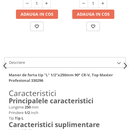
Hote bucatarie
ADAUGA IN COS
ADAUGA IN COS
Consumabile
Hota tavan
Hote cupolare
Hote decorative
Hote incorporabile
Hote insula
Hote telescopice
Descriere
Hote traditionale
Masini de Spalat Rufe & Uscatoare
Maner de forta tip "L" 1/2"х250mm 90° CR-V, Top Master
Profesional 330296
Accesorii masini de spalat &
uscatoare
Caracteristici
Masini automate de spalat rufe
Principalele caracteristici
Masini de spalat rufe cu uscator
Lungime
250
mm
Masini de spalat rufe verticale
Prindere
1/2
Inch
Tip
Tip L
Uscatoare de rufe
Caracteristici suplimentare
Masini de spalat vase