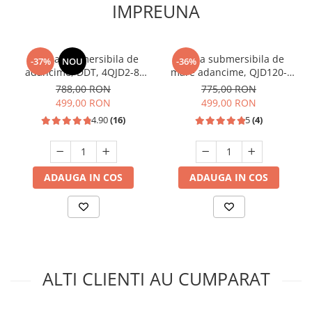
Unelte Gradinarit
IMPREUNA
Ventilatoare & Sisteme Racire
Aparate de aer conditionat
Pompa submersibila de
Pompa submersibila de
-37%
NOU
-36%
Ventilatoare
adancime, DDT, 4QJD2-8,
mare adancime, QJD120-
Zootehnie
1500 W, 8 turbine, Inox,
1.1, 1500 W, Inox, 8
788,00 RON
775,00 RON
cablu 25m
turbine,1 tol
499,00 RON
499,00 RON
Foarfeci tuns oi
4.90
(16)
5
(4)
Incubatoare oua
ADAUGA IN COS
ADAUGA IN COS
ALTI CLIENTI AU CUMPARAT