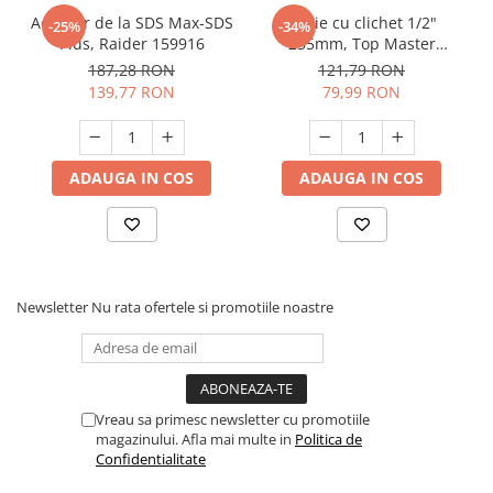
Adaptor de la SDS Max-SDS
Cheie cu clichet 1/2"
-25%
-34%
Plus, Raider 159916
255mm, Top Master
Profesional 330170
187,28 RON
121,79 RON
139,77 RON
79,99 RON
ADAUGA IN COS
ADAUGA IN COS
Newsletter
Nu rata ofertele si promotiile noastre
Vreau sa primesc newsletter cu promotiile
magazinului. Afla mai multe in
Politica de
Confidentialitate