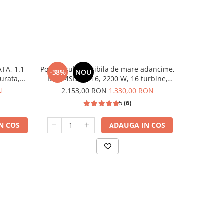
TA, 1.1
Pompa submersibila de mare adancime,
Pompa 
-38%
NOU
-28%
curata,
DDT, 4SDM3-16, 2200 W, 16 turbine,
turbine, 1
Inox, bobinaj cupru, 200m
N
2.153,00 RON
1.330,00 RON
91
5
(6)
N COS
ADAUGA IN COS