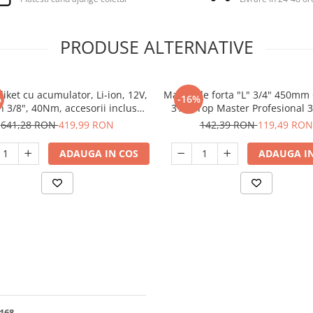
PRODUSE ALTERNATIVE
liket cu acumulator, Li-ion, 12V,
Maner de forta "L" 3/4" 450mm
%
-16%
h 3/8", 40Nm, accesorii incluse,
3122 Top Master Profesional 
Raider RD-RW01
641,28 RON
419,99 RON
142,39 RON
119,49 RON
ADAUGA IN COS
ADAUGA IN
0168