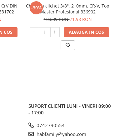
 CrV DIN
Cheie cu clichet 3/8", 210mm, CR-V, Top
Set 12 c
-30%
-42%
 331702
Master Profesional 336902
N
103,39 RON
71,98 RON
29
N COS
ADAUGA IN COS
SUPORT CLIENTI
LUNI - VINERI 09:00
- 17:00
0742790554
habfamily@yahoo.com