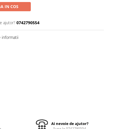
A IN COS
e ajutor?
0742790554
informatii
Ai nevoie de ajutor?
e
Suna la 0742790554