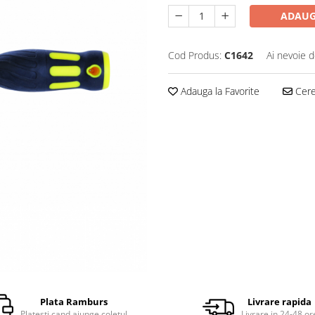
ADAUG
Cod Produs:
C1642
Ai nevoie d
Adauga la Favorite
Cere 
Plata Ramburs
Livrare rapida
Platesti cand ajunge coletul
Livrare in 24-48 or