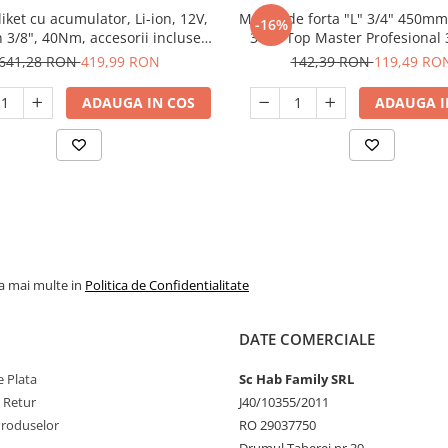
liket cu acumulator, Li-ion, 12V,
Maner de forta "L" 3/4" 450mm
-16%
 3/8", 40Nm, accesorii incluse,
3122 Top Master Profesional
Raider RD-RW01
641,28 RON
419,99 RON
142,39 RON
119,49 RO
ADAUGA IN COS
ADAUGA I
la mai multe in
Politica de Confidentialitate
DATE COMERCIALE
 Plata
Sc Hab Family SRL
e Retur
J40/10355/2011
Produselor
RO 29037750
Drumul Taberei nr 39