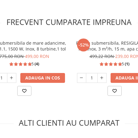
FRECVENT CUMPARATE IMPREUNA
ubmersibila de mare adancime,
Pompa submersibila, RESIGILA
-52%
.1, 1500 W, Inox, 8 turbine,1 tol
kW, Inox, 3 m³/h, 15 m, apa 
cablu 10m, DDT
775,00 RON
499,00 RON
499,22 RON
239,00 RO
5
(4)
5
(1)
ADAUGA IN COS
ADAUGA I
ALTI CLIENTI AU CUMPARAT