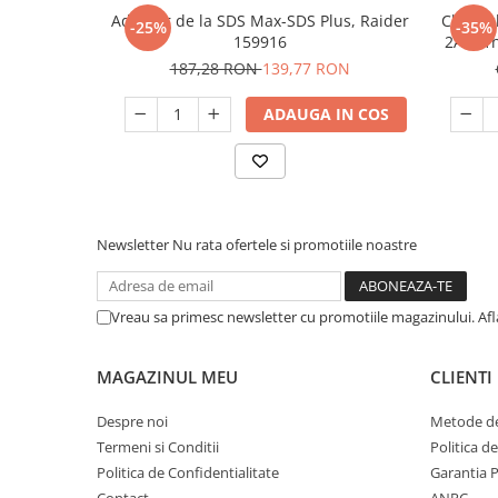
Unelte Gradinarit
Adaptor de la SDS Max-SDS Plus, Raider
Cheie c
-25%
-35%
159916
2Ah, 1h
Ventilatoare & Sisteme Racire
187,28 RON
139,77 RON
Aparate de aer conditionat
Ventilatoare
ADAUGA IN COS
Zootehnie
Foarfeci tuns oi
Incubatoare oua
Newsletter
Nu rata ofertele si promotiile noastre
Vreau sa primesc newsletter cu promotiile magazinului. Af
MAGAZINUL MEU
CLIENTI
Despre noi
Metode de
Termeni si Conditii
Politica d
Politica de Confidentialitate
Garantia 
Contact
ANPC