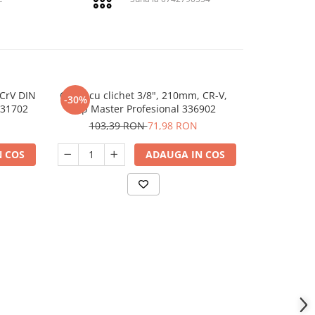
 CrV DIN
Cheie cu clichet 3/8", 210mm, CR-V,
Set 12 chei
-30%
-42%
N
331702
Top Master Profesional 336902
Hy
103,39 RON
71,98 RON
290,
 COS
ADAUGA IN COS