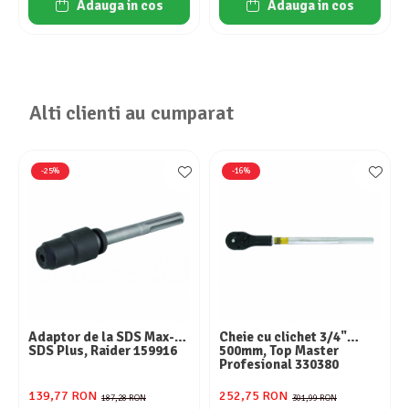
Adauga in cos
Adauga in cos
Alti clienti au cumparat
-25%
-16%
Adaptor de la SDS Max-
Cheie cu clichet 3/4"
SDS Plus, Raider 159916
500mm, Top Master
Profesional 330380
139,77 RON
252,75 RON
187,28 RON
301,99 RON