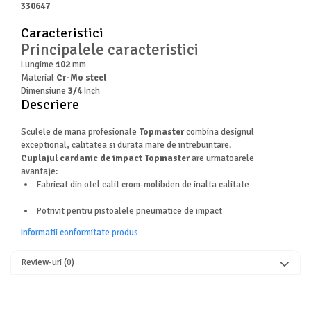
Masini de spalat vase independente
330647
Motoburghiu/Foreza pamant
Caracteristici
Pachete Incorporabile
Principalele caracteristici
Lungime
102
mm
Pirostrii & Arzatoare
Material
Cr-Mo steel
Plasa umbrire
Dimensiune
3/4
Inch
Descriere
Pompe de stropit
Radiatoare
Sculele de mana profesionale
Topmaster
combina designul
exceptional, calitatea si durata mare de intrebuintare.
Semanatoare,Plantatoare
Cuplajul cardanic de impact Topmaster
are urmatoarele
avantaje:
Sere
Fabricat din otel calit crom-molibden de inalta calitate
Sobe pe gaz & electrice
Potrivit pentru pistoalele pneumatice de impact
Suflante & Aspiratoare
Informatii conformitate produs
Aspiratoare
Suflante Frunze
Review-uri
(0)
Unelte Gradinarit
Ventilatoare & Sisteme Racire