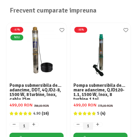
Aparate de aer conditionat
Frecvent cumparate impreuna
Ventilatoare
Zootehnie
Foarfeci tuns oi
-37%
-36%
Incubatoare oua
NOU
Pompa submersibila de
Pompa submersibila de
adancime, DDT, 4QJD2-8,
mare adancime, QJD120-
1500 W, 8 turbine, Inox,
1.1, 1500 W, Inox, 8
cablu 25m
turbine,1 tol
499,00 RON
499,00 RON
788,00 RON
775,00 RON
4.90
(16)
5
(4)