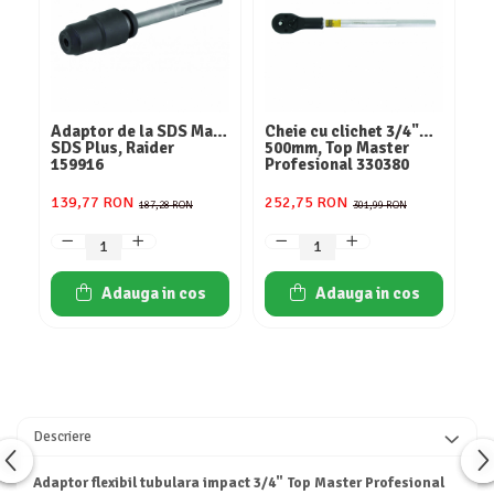
Consumabile
Hota tavan
Hote cupolare
Hote decorative
Adaptor de la SDS Max-
Cheie cu clichet 3/4"
Se
Hote incorporabile
SDS Plus, Raider
500mm, Top Master
tu
159916
Profesional 330380
H
Hote insula
139,77 RON
252,75 RON
1
Hote telescopice
187,28 RON
301,99 RON
Hote traditionale
Masini de Spalat Rufe & Uscatoare
Adauga in cos
Adauga in cos
Accesorii masini de spalat & uscatoare
Masini automate de spalat rufe
Masini de spalat rufe cu uscator
Masini de spalat rufe verticale
Uscatoare de rufe
Descriere
Masini de spalat vase
Masini de spalat vase incorporabile
Adaptor flexibil tubulara impact 3/4" Top Master Profesional