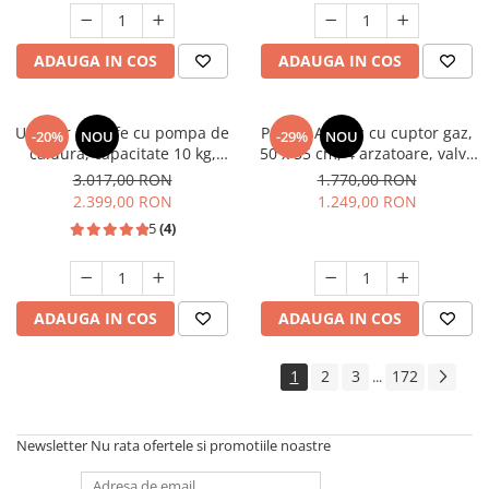
Studio Casa Marco
ADAUGA IN COS
ADAUGA IN COS
Uscator de rufe cu pompa de
Pachet Aragaz cu cuptor gaz,
-20%
NOU
-29%
NOU
caldura, capacitate 10 kg,
50 x 55 cm, 4 arzatoare, valva
clasa A++, motor inverter, 14
siguranta, Hota traditionala, 2
3.017,00 RON
1.770,00 RON
programe, Heinner
motoare, 3 viteze, 299-
2.399,00 RON
1.249,00 RON
483m3/h, Alb, Studio Casa
5
(4)
ADAUGA IN COS
ADAUGA IN COS
1
2
3
172
...
Newsletter
Nu rata ofertele si promotiile noastre