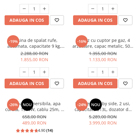
Masini de spalat vase incorporabile
Masini de spalat vase
ADAUGA IN COS
ADAUGA IN COS
independente
Motoburghiu/Foreza pamant
Pachete Incorporabile
Masina de spalat rufe,
Aragaz cu cuptor pe gaz, 4
-19%
-16%
automata, capacitate 9 kg,
arzatoare, capac metalic, 50 x
Pirostrii & Arzatoare
1400 Rpm, display digital,
60 cm, 2 in 1, GPL+GN, Gri,
2.288,00 RON
1.355,00 RON
Plasa umbrire
motor inverter, 14 programe,
LDK
1.855,00 RON
1.133,00 RON
Negru mat, HEINNER
Pompe de stropit
Radiatoare
ADAUGA IN COS
ADAUGA IN COS
Semanatoare,Plantatoare
Sere
Pompa submersibila, apa
Frigider side by side, 2 usi,
Sobe pe gaz & electrice
-26%
NOU
-24%
NOU
curata, 1500W, cablu 25m, 8
capacitate 513L, dozator de
Suflante & Aspiratoare
turbine, absorbtie 40m, 5
apa si gheata, FULL NO
658,00 RON
5.289,00 RON
mc/h, 1" tol, dimensiune 100
FROST, afisaj LCD, dual
489,00 RON
3.999,00 RON
Aspiratoare
mm, Inox, DRK
inverter,Samus SSX-670NFIDE
4.90
(14)
Suflante Frunze