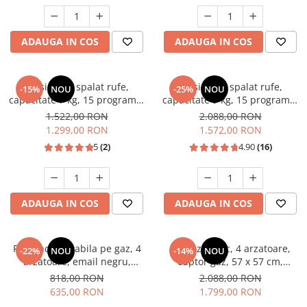
Unelte Gradinarit
Ventilatoare & Sisteme Racire
ADAUGA IN COS
ADAUGA IN COS
Aparate de aer conditionat
Ventilatoare
Zootehnie
Masina de spalat rufe,
Masina de spalat rufe,
-15%
NOU
-25%
NOU
capacitate 7 kg, 15 programe,
capacitate 9 kg, 15 programe,
Foarfeci tuns oi
afisaj LED, 1200 Rpm, alb,
1400 Rpm, clasa A, Slim,
1.522,00 RON
2.088,00 RON
Incubatoare oua
HEINNER
motor Inverter, Samus WSLI-
1.299,00 RON
1.572,00 RON
9144
5
(2)
4.90
(16)
ADAUGA IN COS
ADAUGA IN COS
Plita incorporabila pe gaz, 4
Aragaz rustic, 4 arzatoare,
-22%
NOU
-14%
NOU
arzatoare, email negru,
cuptor gaz, 57 x 57 cm,
gratare din fonta, aprindere
rotisor, grill, ventilatie,
818,00 RON
2.088,00 RON
electrica, Samus
aprindere electrica, gratare
635,00 RON
1.799,00 RON
fonta, negru + plita inox,