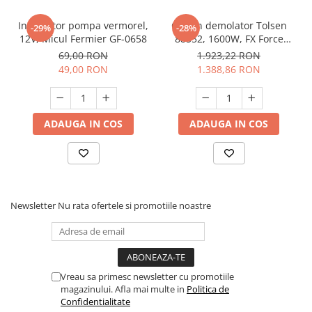
Incarcator pompa vermorel,
Ciocan demolator Tolsen
-29%
-28%
12V, Micul Fermier GF-0658
88552, 1600W, FX Force
Xpress
69,00 RON
1.923,22 RON
49,00 RON
1.388,86 RON
ADAUGA IN COS
ADAUGA IN COS
Newsletter
Nu rata ofertele si promotiile noastre
Vreau sa primesc newsletter cu promotiile
magazinului. Afla mai multe in
Politica de
Confidentialitate