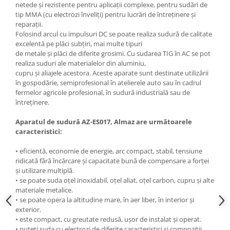
netede și rezistente pentru aplicații complexe, pentru sudări de
Masini de spalat vase incorporabile
tip MMA (cu electrozi înveliți) pentru lucrări de întreținere și
Masini de spalat vase
reparații.
Folosind arcul cu impulsuri DC se poate realiza sudură de calitate
independente
excelentă pe plăci subţiri, mai multe tipuri
Motoburghiu/Foreza pamant
de metale și plăci de diferite grosimi. Cu sudarea TIG în AC se pot
realiza suduri ale materialelor din aluminiu,
Pachete Incorporabile
cupru şi aliajele acestora. Aceste aparate sunt destinate utilizării
Pirostrii & Arzatoare
în gospodărie, semiprofesional în atelierele auto sau în cadrul
fermelor agricole profesional, în sudură industrială sau de
Plasa umbrire
întreţinere.
Pompe de stropit
Aparatul de sudură AZ-ES017, Almaz are următoarele
Radiatoare
caracteristici:
Semanatoare,Plantatoare
• eficientă, economie de energie, arc compact, stabil, tensiune
Sere
ridicată fără încărcare și capacitate bună de compensare a forței
și utilizare multiplă.
Sobe pe gaz & electrice
• se poate suda oțel inoxidabil, oțel aliat, oțel carbon, cupru și alte
materiale metalice.
Suflante & Aspiratoare
• se poate opera la altitudine mare, în aer liber, în interior și
Aspiratoare
exterior.
• este compact, cu greutate redusă, ușor de instalat și operat.
Suflante Frunze
• puteți suda cu electrozi de diferite caracteristici și compoziții