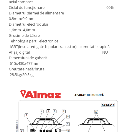
axial compact
Ciclul de funcționare 60%
Diametrul sârmei de alimentare
0,8mm/0,9mm
Diametrul electrodului
1,6mm÷4,0mm
Grosime de tăiere -
Tehnologia părții electronice
IGBT(insulated-gate bipolar transistor) - comutație rapidă
Afișaj digital NU
Dimensiuni de gabarit
615x430x477mm
Greutate netă/brută
28,5kg/30,5kg