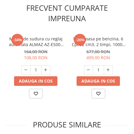
FRECVENT CUMPARATE
IMPREUNA
Masca de sudura cu reglaj
Motocoasa pe benzina, 6
-34%
-26%
automata ALMAZ AZ-ES008
Cp, 52 cm3, 2 timpi, 10000
BY350E-ROSE, Cristale
Rpm, accesorii incluse,
164,00 RON
677,00 RON
Lichide
cadou 3 mosor fir,
108,00 RON
499,00 RON
YAMAMOTO
ADAUGA IN COS
ADAUGA IN COS
PRODUSE SIMILARE