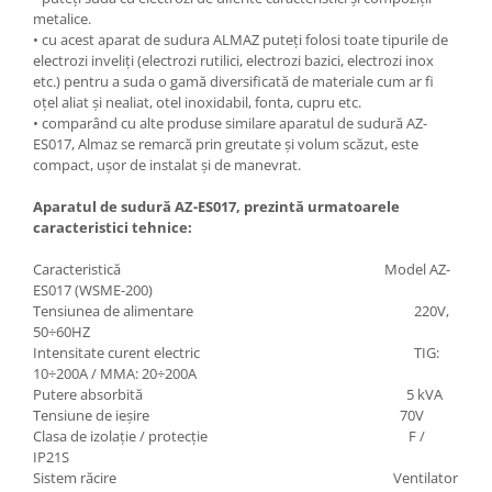
Unelte Gradinarit
metalice.
• cu acest aparat de sudura ALMAZ puteți folosi toate tipurile de
Ventilatoare & Sisteme Racire
electrozi inveliți (electrozi rutilici, electrozi bazici, electrozi inox
Aparate de aer conditionat
etc.) pentru a suda o gamă diversificată de materiale cum ar fi
oțel aliat și nealiat, otel inoxidabil, fonta, cupru etc.
Ventilatoare
• comparând cu alte produse similare aparatul de sudură AZ-
Zootehnie
ES017, Almaz se remarcă prin greutate și volum scăzut, este
compact, ușor de instalat și de manevrat.
Foarfeci tuns oi
Incubatoare oua
Aparatul de sudură AZ-ES017, prezintă urmatoarele
caracteristici tehnice:
Caracteristică Model AZ-
ES017 (WSME-200)
Tensiunea de alimentare 220V,
50÷60HZ
Intensitate curent electric TIG:
10÷200A / MMA: 20÷200A
Putere absorbită 5 kVA
Tensiune de ieșire 70V
Clasa de izolație / protecție F /
IP21S
Sistem răcire Ventilator