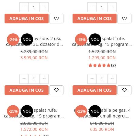
Unelte Gradinarit
Ventilatoare & Sisteme Racire
ADAUGA IN COS
ADAUGA IN COS
Aparate de aer conditionat
Ventilatoare
Zootehnie
Frigider side by side, 2 usi,
Masina de spalat rufe,
-24%
NOU
-15%
NOU
capacitate 513L, dozator de
capacitate 7 kg, 15 programe,
Foarfeci tuns oi
apa si gheata, FULL NO
afisaj LED, 1200 Rpm, alb,
5.289,00 RON
1.522,00 RON
Incubatoare oua
FROST, afisaj LCD, dual
HEINNER
3.999,00 RON
1.299,00 RON
inverter,Samus SSX-670NFIDE
(2)
ADAUGA IN COS
ADAUGA IN COS
Masina de spalat rufe,
Plita incorporabila pe gaz, 4
-25%
NOU
-22%
NOU
capacitate 9 kg, 15 programe,
arzatoare, email negru,
1400 Rpm, clasa A, Slim,
gratare din fonta, aprindere
2.088,00 RON
818,00 RON
motor Inverter, Samus WSLI-
electrica, Samus
1.572,00 RON
635,00 RON
9144