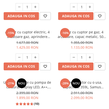
electrica, gri, Studio Casa
Aspect INOX, FRAM
Scala Graphite Grey
Masini de spalat vase incorporabile
Masini de spalat vase
ADAUGA IN COS
ADAUGA IN COS
independente
Motoburghiu/Foreza pamant
Pachete Incorporabile
Aragaz cu cuptor electric, 4
Aragaz cu cuptor pe gaz, 4
-15%
-16%
arzatoare gaz, aprindere
arzatoare, capac metalic, 50 x
Pirostrii & Arzatoare
electrica, ventilator, lumina
60 cm, 2 in 1, GPL+GN, Gri,
1.677,00 RON
1.355,00 RON
Plasa umbrire
cuptor, Bej, NOBELTEK
LDK
1.429,00 RON
1.133,00 RON
Pompe de stropit
Radiatoare
ADAUGA IN COS
ADAUGA IN COS
Semanatoare,Plantatoare
Sere
Uscator de rufe cu pompa de
Frigider, racitor cu o usa,
Sobe pe gaz & electrice
-21%
NOU
-28%
NOU
caldura, display LED, A++,
capacitate 359L, Samus
Suflante & Aspiratoare
functie antisifonare, A++,
SRX474NFE
2.399,00 RON
2.911,00 RON
capacitate 8 kg, 13 programe
1.899,00 RON
2.099,00 RON
Aspiratoare
Heinner
(10)
Suflante Frunze