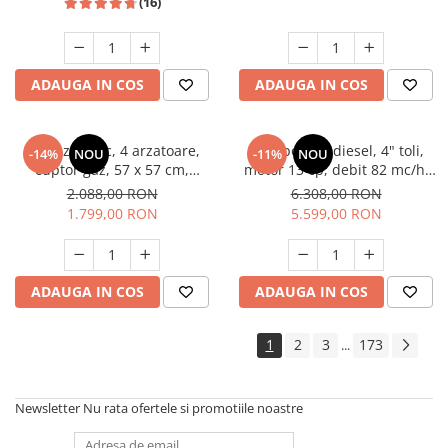
(16)
ADAUGA IN COS
ADAUGA IN COS
Aragaz rustic, 4 arzatoare,
Motopompa diesel, 4" toli,
-14%
NOU
-11%
NOU
cuptor gaz, 57 x 57 cm,
motor 13 cp, debit 82 mc/h,
rotisor, grill, ventilatie,
pornire electrica, refulare
2.088,00 RON
6.308,00 RON
aprindere electrica, gratare
60m, aspiratie 8m, Visoli
1.799,00 RON
5.599,00 RON
fonta, negru + plita inox,
Studio Casa Marco
ADAUGA IN COS
ADAUGA IN COS
1
2
3
173
...
Newsletter
Nu rata ofertele si promotiile noastre