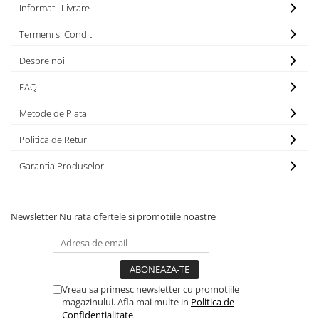
Informatii Livrare
Hote bucatarie
Termeni si Conditii
Consumabile
Hota tavan
Despre noi
Hote cupolare
FAQ
Hote decorative
Hote incorporabile
Metode de Plata
Hote insula
Politica de Retur
Hote telescopice
Hote traditionale
Garantia Produselor
Masini de Spalat Rufe & Uscatoare
Accesorii masini de spalat &
Newsletter
Nu rata ofertele si promotiile noastre
uscatoare
Masini automate de spalat rufe
Masini de spalat rufe cu uscator
Masini de spalat rufe verticale
Vreau sa primesc newsletter cu promotiile
Uscatoare de rufe
magazinului. Afla mai multe in
Politica de
Masini de spalat vase
Confidentialitate