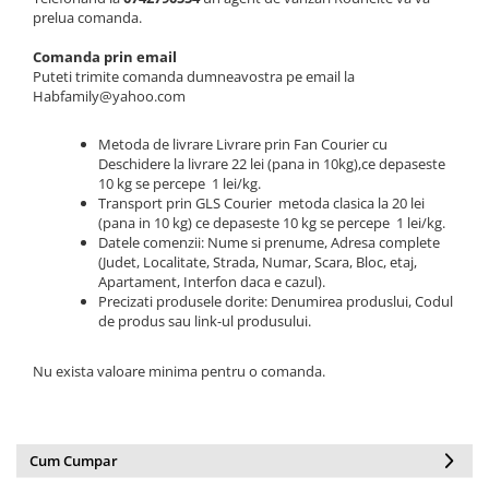
Slefuitoare
Prelungitoare
Cuptoare incorporabile
prelua comanda.
Vibratoare beton
Deshidratoare carne & fructe &
Rotopercutoare
Comanda prin email
legume
Puteti trimite comanda dumneavostra pe email la
Suflante & Aspiratoare
Habfamily@yahoo.com
Electrocasnice mici
Surse de Curent & Panouri Solare
Aparate de vidat
Metoda de livrare Livrare prin Fan Courier cu
Taietoare de Beton & Asfalt
Articole Menaj
Deschidere la livrare 22 lei (pana in 10kg),ce depaseste
Trimmere & Motocoase
10 kg se percepe 1 lei/kg.
Espressoare & Cafetiere
Transport prin GLS Courier metoda clasica la 20 lei
Truse de Scule & Unelte
Friteuze aer cald
(pana in 10 kg) ce depaseste 10 kg se percepe 1 lei/kg.
Datele comenzii: Nume si prenume, Adresa complete
Gratare Electrice
(Judet, Localitate, Strada, Numar, Scara, Bloc, etaj,
Masini de gheata
Apartament, Interfon daca e cazul).
Precizati produsele dorite: Denumirea produslui, Codul
Masini de tocat carne
de produs sau link-ul produsului.
Masini de umplut carnati
Mixere bucatarie
Nu exista valoare minima pentru o comanda.
Prajitoare de paine
Roboti de bucatarie
Statii de calcat
Cum Cumpar
Furtune & Sisteme Irigatii