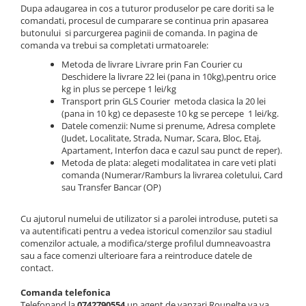
Dupa adaugarea in cos a tuturor produselor pe care doriti sa le
Prese Hidraulice
Masini de Tuns Gazonul
Aragazuri - cuptor electric
Laser nivel
comandati, procesul de cumparare se continua prin apasarea
Scari
butonului si parcurgerea paginii de comanda. In pagina de
Aragazuri - cuptor gaz
Masini Gresie & Faianta
Masini de Gaurit & Insurubat
comanda va trebui sa completati urmatoarele:
Profesionale
Aragazuri Rustice
Truse & Seturi Surubelnite
Masini de gaurit fixe & banc
Metoda de livrare Livrare prin Fan Courier cu
Plite pe gaz
Ventuze Vaccum
Unelte de mana
Deschidere la livrare 22 lei (pana in 10kg),pentru orice
Masini de Polisat
Plite pe inductie
Masti de Sudura
kg in plus se percepe 1 lei/kg
Chei pentru tevi & conducte
Transport prin GLS Courier metoda clasica la 20 lei
Masti de sudura
Plite vitroceramice
Mixere & Amestecatoare Adeziv
Clesti Pentru Nituri
(pana in 10 kg) ce depaseste 10 kg se percepe 1 lei/kg.
Articole Sanitare
Mixere & Amestecatoare Mortar
Datele comenzii: Nume si prenume, Adresa complete
Motoburghie & Burghie
(Judet, Localitate, Strada, Numar, Scara, Bloc, Etaj,
Betoniere
Motoare Electrice
Apartament, Interfon daca e cazul sau punct de reper).
Motoferastraie cu Lant
Metoda de plata: alegeti modalitatea in care veti plati
Calorifere
Pistoale Aer Cald
Motopompe
comanda (Numerar/Ramburs la livrarea coletului, Card
Clesti & foarfece gradina
sau Transfer Bancar (OP)
Polizoare
Nivele Optice & Trepiede
Convectoare
Prelungitoare
Placi Compactoare
Cu ajutorul numelui de utilizator si a parolei introduse, puteti sa
Cuptoare
Redresoare Auto
va autentificati pentru a vedea istoricul comenzilor sau stadiul
Polizoare
comenzilor actuale, a modifica/sterge profilul dumneavoastra
Cuptoare cu microunde
Rindele & Abricuri
sau a face comenzi ulterioare fara a reintroduce datele de
Pompe de Vopsit & Zugravit
Cuptoare cu microunde
contact.
Profesionale
Rotopercutoare
incorporabile
Pompe Submersibile
Comanda telefonica
Burghie
Cuptoare electrice
Telefonand la
0742790554
un agent de vanzari Rounelte va va