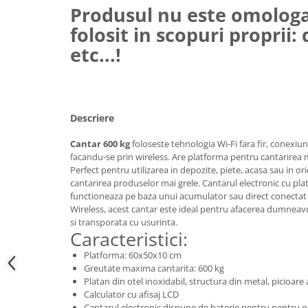
Produsul nu este omologa
Hote bucatarie
folosit in scopuri proprii:
Consumabile
etc...!
Hota tavan
Hote cupolare
Hote decorative
Hote incorporabile
Descriere
Hote insula
Hote telescopice
Cantar 600 kg
foloseste tehnologia Wi-Fi fara fir, conexiun
facandu-se prin wireless. Are platforma pentru cantarirea 
Hote traditionale
Perfect pentru utilizarea in depozite, piete, acasa sau in o
Masini de Spalat Rufe & Uscatoare
cantarirea produselor mai grele. Cantarul electronic cu plat
functioneaza pe baza unui acumulator sau direct conectat l
Accesorii masini de spalat &
Wireless, acest cantar este ideal pentru afacerea dumneav
uscatoare
si transporata cu usurinta.
Masini automate de spalat rufe
Caracteristici:
Masini de spalat rufe cu uscator
Platforma: 60x50x10 cm
Masini de spalat rufe verticale
Greutate maxima cantarita: 600 kg
Platan din otel inoxidabil, structura din metal, picioare 
Uscatoare de rufe
Calculator cu afisaj LCD
Masini de spalat vase
Cantarul electronic dispune de baterie pentru pentru