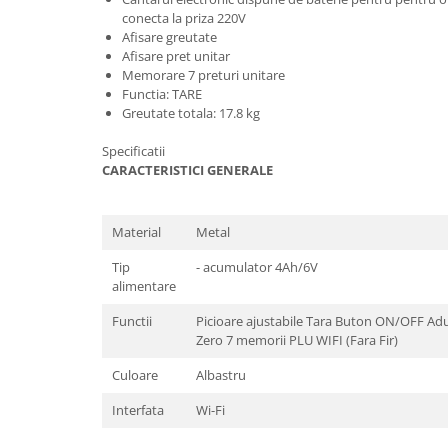
conecta la priza 220V
Masini de spalat vase incorporabile
Afisare greutate
Masini de spalat vase
Afisare pret unitar
independente
Memorare 7 preturi unitare
Motoburghiu/Foreza pamant
Functia: TARE
Greutate totala: 17.8 kg
Pachete Incorporabile
Specificatii
Pirostrii & Arzatoare
CARACTERISTICI GENERALE
Plasa umbrire
Pompe de stropit
Material
Metal
Radiatoare
Tip
- acumulator 4Ah/6V
Semanatoare,Plantatoare
alimentare
Sere
Functii
Picioare ajustabile Tara Buton ON/OFF Aduc
Zero 7 memorii PLU WIFI (Fara Fir)
Sobe pe gaz & electrice
Suflante & Aspiratoare
Culoare
Albastru
Aspiratoare
Interfata
Wi-Fi
Suflante Frunze