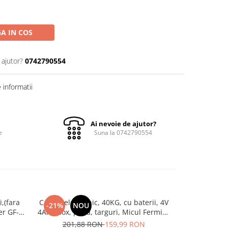
A IN COS
 ajutor?
0742790554
informatii
Ai nevoie de ajutor?
e
Suna la 0742790554
,(fara
Cantar electronic, 40KG, cu baterii, 4V
Cantar elect
-21%
NOU
-28%
N
er GF-
4Ah, inox, piata, targuri, Micul Fermier
reincarcabil
GF-2269
201,88 RON
159,99 RON
220,