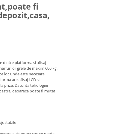
t,poate fi
 depozit,casa,
e dintre platforma si afisaj
marfurilor grele de maxim 600 kg.
rice loc unde este necesara
forma are afisaj LCD si
a priza. Datorita tehologiei
oastra, deoarece poate fi mutat
ajustabile
 operare autonoma sau se poate