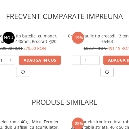
FRECVENT CUMPARATE IMPREUNA
idraulic, tip butelie, cu maner,
Cric hidraulic tip crocodil, 3 to
NOU
-19%
inaltime 440mm, Procraft PJ20
65463
339,00 RON
279,00 RON
608,77 RON
491,19 RO
ADAUGA IN COS
ADAUGA I
PRODUSE SIMILARE
 electronic 40kg, Micul Fermier
Cantar electronic cu brat rab
-28%
3, dublu afisaj, cu acumulator.
350kg, tabla striata, 40 x 50 c