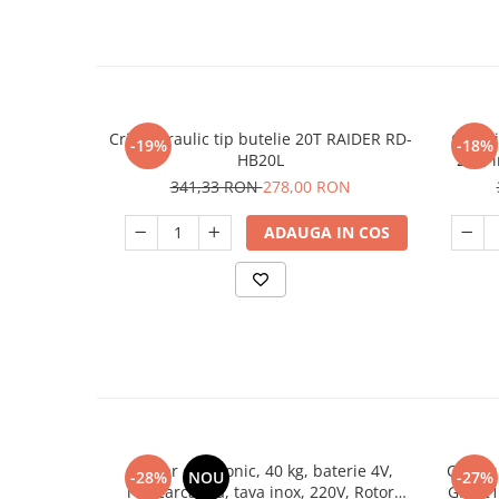
Cric hidraulic tip butelie 20T RAIDER RD-
Cric h
-19%
-18%
HB20L
20T, 
341,33 RON
278,00 RON
ADAUGA IN COS
Cantar electronic, 40 kg, baterie 4V,
Cantar
-28%
NOU
-27%
reincarcabila, tava inox, 220V, Rotor
GF-021