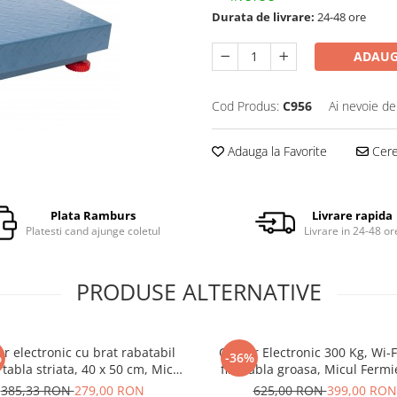
Durata de livrare:
24-48 ore
ADAUG
Cod Produs:
C956
Ai nevoie de
Adauga la Favorite
Cere 
Plata Ramburs
Livrare rapida
Platesti cand ajunge coletul
Livrare in 24-48 or
PRODUSE ALTERNATIVE
r electronic cu brat rabatabil
Cantar Electronic 300 Kg, Wi-Fi
%
-36%
 tabla striata, 40 x 50 cm, Micul
fir), tabla groasa, Micul Fermi
Fermier GF-0034
1119
385,33 RON
279,00 RON
625,00 RON
399,00 RON