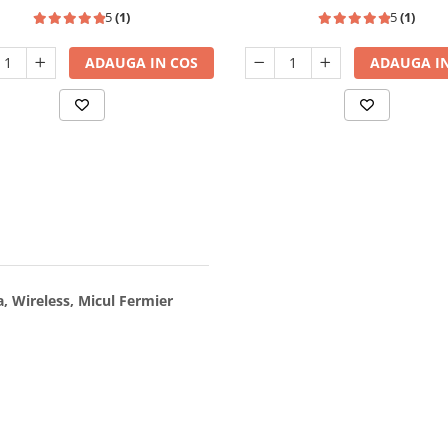
5
(1)
5
(1)
ADAUGA IN COS
ADAUGA IN
a, Wireless, Micul Fermier