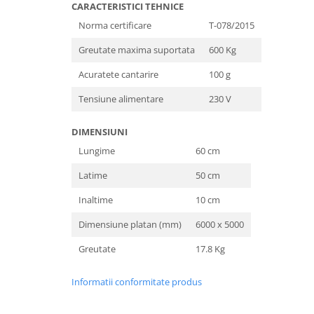
Unelte Gradinarit
CARACTERISTICI TEHNICE
Norma certificare
T-078/2015
Ventilatoare & Sisteme Racire
Aparate de aer conditionat
Greutate maxima suportata
600 Kg
Ventilatoare
Acuratete cantarire
100 g
Zootehnie
Tensiune alimentare
230 V
Foarfeci tuns oi
Incubatoare oua
DIMENSIUNI
Lungime
60 cm
Latime
50 cm
Inaltime
10 cm
Dimensiune platan (mm)
6000 x 5000
Greutate
17.8 Kg
Informatii conformitate produs