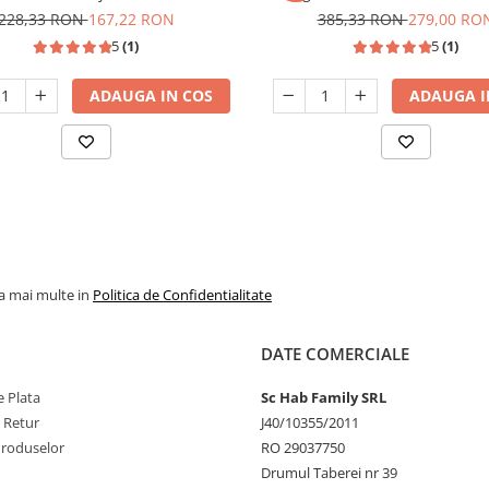
Fermier GF-0034
228,33 RON
167,22 RON
385,33 RON
279,00 RO
5
(1)
5
(1)
ADAUGA IN COS
ADAUGA I
la mai multe in
Politica de Confidentialitate
DATE COMERCIALE
 Plata
Sc Hab Family SRL
e Retur
J40/10355/2011
Produselor
RO 29037750
Drumul Taberei nr 39