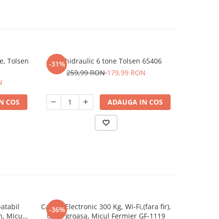
ne, Tolsen
Cric hidraulic 6 tone Tolsen 65406
Cric hidrau
-31%
-29%
259,99 RON
179,99 RON
N
17
N COS
ADAUGA IN COS
atabil
Cantar Electronic 300 Kg, Wi-Fi,(fara fir),
Cantar 
-36%
-26%
m, Micul
tabla groasa, Micul Fermier GF-1119
rabatabi