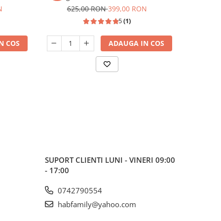
stria
N
625,00 RON
399,00 RON
38
5
(1)
N COS
ADAUGA IN COS
SUPORT CLIENTI
LUNI - VINERI 09:00
- 17:00
0742790554
habfamily@yahoo.com