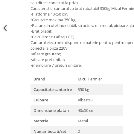
sau direct conectat la priza.
Hote bucatarie
Caracteristici cantarul cu brat rabatabil 350kg Micul Fermi
•Platforma 40x50 cm;
Consumabile
•Greutate maxima 350 kg;
Hota tavan
•Platan din otel inoxidabil, structura din metal, picioare aju
Hote cupolare
•Brat pliabil;
•Calculator cu afisaj LCD;
Hote decorative
Cantarul electronic dispune de baterie pentru pentru op
Hote incorporabile
conecta la priza 220V;
Hote insula
•afisare greutate;
•afisare pret unitar;
Hote telescopice
•memorare 7 preturi unitare.
Hote traditionale
Masini de Spalat Rufe & Uscatoare
Brand
Micul Fermier
Accesorii masini de spalat &
Capacitate cantarire
350 kg
uscatoare
Masini automate de spalat rufe
Culoare
Albastru
Masini de spalat rufe cu uscator
Dimensiune platan
40x50 cm
Masini de spalat rufe verticale
Material
Metal
Uscatoare de rufe
Masini de spalat vase
Numar bucati/set
2