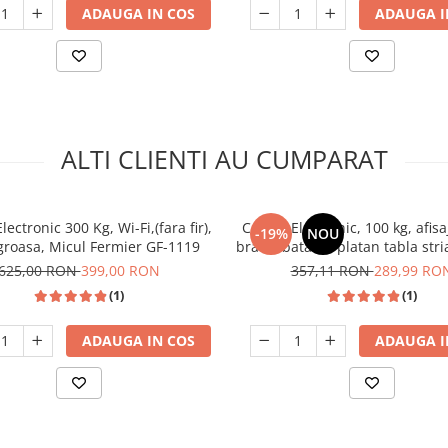
ADAUGA IN COS
ADAUGA I
ALTI CLIENTI AU CUMPARAT
lectronic 300 Kg, Wi-Fi,(fara fir),
Cantar Electronic, 100 kg, afisaj
-19%
NOU
groasa, Micul Fermier GF-1119
brat rabatabil, platan tabla str
cm, Tolsen 35201
625,00 RON
399,00 RON
357,11 RON
289,99 RO
(1)
(1)
ADAUGA IN COS
ADAUGA I