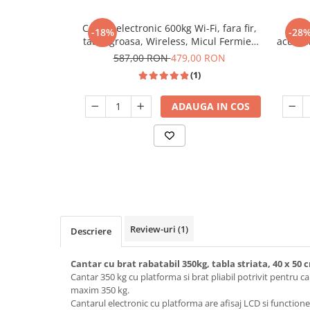
Slefuitoare
Prelungitoare
Cuptoare incorporabile
Vibratoare beton
Cantar electronic 600kg Wi-Fi, fara fir,
C
Deshidratoare carne & fructe &
Rotopercutoare
-18%
-28
tabla groasa, Wireless, Micul Fermier
acumula
legume
Suflante & Aspiratoare
GF-1120
587,00 RON
479,00 RON
Electrocasnice mici
Surse de Curent & Panouri Solare
(1)
Aparate de vidat
Taietoare de Beton & Asfalt
Articole Menaj
ADAUGA IN COS
Trimmere & Motocoase
Espressoare & Cafetiere
Truse de Scule & Unelte
Friteuze aer cald
Gratare Electrice
Masini de gheata
Masini de tocat carne
Masini de umplut carnati
Mixere bucatarie
Review-uri
(1)
Descriere
Prajitoare de paine
Cantar cu brat rabatabil 350kg, tabla striata, 40 x 50
Roboti de bucatarie
Cantar 350 kg cu platforma si brat pliabil potrivit pentru c
Statii de calcat
maxim 350 kg.
Furtune & Sisteme Irigatii
Cantarul electronic cu platforma are afisaj LCD si functio