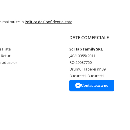
la mai multe in
Politica de Confidentialitate
DATE COMERCIALE
 Plata
Sc Hab Family SRL
e Retur
J40/10355/2011
Produselor
RO 29037750
Drumul Taberei nr 39
L
Bucuresti, Bucuresti
Contacteaza-ne