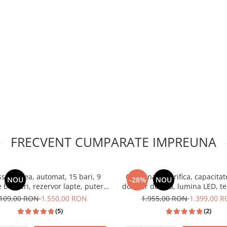
FRECVENT CUMPARATE IMPREUNA
sor cafea, automat, 15 bari, 9
Combina frigorifica, capacitat
NOU
-28%
NOU
e bauturi, rezervor lapte, putere
dozator de apa, lumina LED, te
1350W, SAMUS
usi reversibile, Gri Antracit,
.109,00 RON
1.550,00 RON
1.955,00 RON
1.399,00 
(5)
(2)