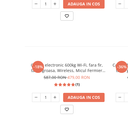
Unelte Gradinarit
ADAUGA IN COS
Ventilatoare & Sisteme Racire
Aparate de aer conditionat
Ventilatoare
Zootehnie
Foarfeci tuns oi
Incubatoare oua
Cantar electronic 600kg Wi-Fi, fara fir,
Cantar E
-18%
-36%
tabla groasa, Wireless, Micul Fermier
tabla 
GF-1120
587,00 RON
479,00 RON
(1)
ADAUGA IN COS