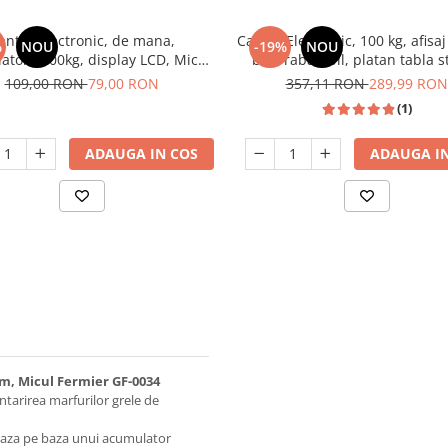
antar electronic, de mana,
Cantar Electronic, 100 kg, afisaj 
%
NOU
-19%
NOU
tori, 200kg, display LCD, Micul
brat rabatabil, platan tabla s
Fermier GF-2268
30x40 cm, Tolsen 35201
109,00 RON
79,00 RON
357,11 RON
289,99 RON
(1)
ADAUGA IN COS
ADAUGA IN
 cm, Micul Fermier GF-0034
antarirea marfurilor grele de
neaza pe baza unui acumulator