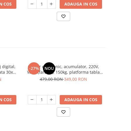
N COS
ADAUGA IN COS
 digital,
Cantar electronic, acumulator, 220V,
Cantar Ele
-27%
NOU
-17%
iata 30x40
WIFI, (fara fir), 150kg, platforma tabla
brat rabata
groasa, Hasuberg HB6067
N
479,00 RON
349,00 RON
44
N COS
ADAUGA IN COS