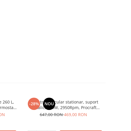
e 260 L,
Fierastrau circular stationar, suport
Semanatoa
-28%
NOU
-21%
rmostat,
metalic, 800W, 2950Rpm, Procraft
,pentru 
 HEINNER
KR2600, 220V,
RON
647,00 RON
469,00 RON
56