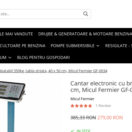
LE MAI VANDUTE
DRUJBE & GENERATOARE & MOTOARE BENZIN
ULTOARE PE BENZINA
POMPE SUBMERSIBILE
RESIGILATE 
IUM
BLOG PENTRU GOSPODARI
abatabil 350kg, tabla striata, 40 x 50 cm, Micul Fermier GF-0034
Cantar electronic cu br
cm, Micul Fermier GF-
Micul Fermier
1 Review
385,33 RON
279,00 RON
IN STOC