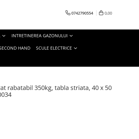
0742790554
0,00
A
INTRETINEREA GAZONULUI
- SECOND HAND
SCULE ELECTRICE
at rabatabil 350kg, tabla striata, 40 x 50
0034