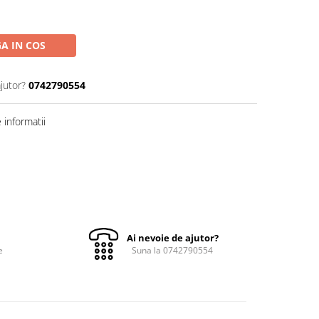
A IN COS
jutor?
0742790554
informatii
Ai nevoie de ajutor?
e
Suna la 0742790554