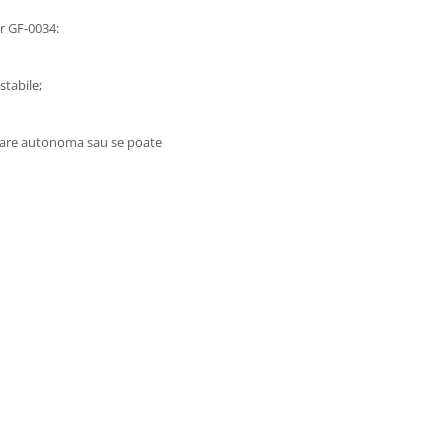
er GF-0034:
stabile;
erare autonoma sau se poate