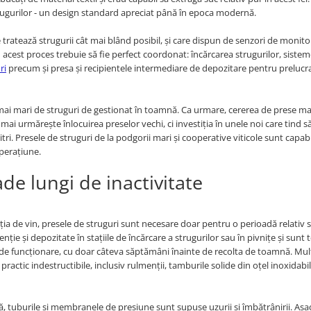
trugurilor - un design standard apreciat până în epoca modernă.
e tratează strugurii cât mai blând posibil, și care dispun de senzori de monitor
n acest proces trebuie să fie perfect coordonat: încărcarea strugurilor, sistem
ri
precum și presa și recipientele intermediare de depozitare pentru prelucr
e mai mari de struguri de gestionat în toamnă. Ca urmare, cererea de prese ma
mai urmărește înlocuirea preselor vechi, ci investiția în unele noi care tind 
ri. Presele de struguri de la podgorii mari și cooperative viticole sunt capabi
perațiune.
de lungi de inactivitate
ia de vin, presele de struguri sunt necesare doar pentru o perioadă relativ s
ție și depozitate în stațiile de încărcare a strugurilor sau în pivnițe și sunt 
ă de funcționare, cu doar câteva săptămâni înainte de recolta de toamnă. Mul
practic indestructibile, inclusiv rulmenții, tamburile solide din oțel inoxidabil
că, tuburile și membranele de presiune sunt supuse uzurii și îmbătrânirii. Așa