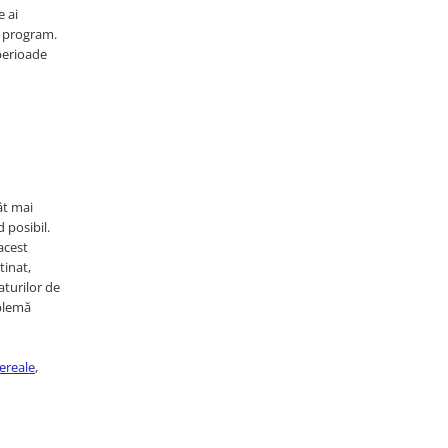
e ai
ui program.
perioade
ât mai
d posibil.
 acest
tinat,
aturilor de
oblemă
ereale
,