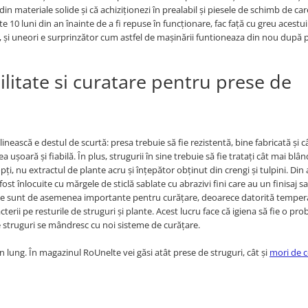
n materiale solide și că achiziționezi în prealabil și piesele de schimb de car
e 10 luni din an înainte de a fi repuse în funcționare, fac față cu greu acest
, și uneori e surprinzător cum astfel de mașinării funtioneaza din nou după 
bilitate si curatare pentru prese de
linească e destul de scurtă: presa trebuie să fie rezistentă, bine fabricată și c
ușoară și fiabilă. În plus, strugurii în sine trebuie să fie tratați cât mai blân
pți, nu extractul de plante acru și înțepător obținut din crengi și tulpini. Din
fost înlocuite cu mărgele de sticlă sablate cu abrazivi fini care au un finisaj sa
tede sunt de asemenea importante pentru curățare, deoarece datorită temper
rii pe resturile de struguri și plante. Acest lucru face că igiena să fie o pr
e struguri se mândresc cu noi sisteme de curățare.
n lung. În magazinul RoUnelte vei găsi atât prese de struguri, cât și
mori de c