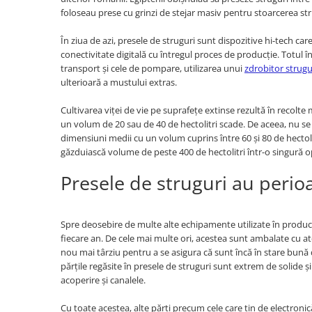
Slefuitoare
Prelungitoare
Cuptoare incorporabile
foloseau prese cu grinzi de stejar masiv pentru stoarcerea s
Vibratoare beton
Deshidratoare carne & fructe &
Rotopercutoare
În ziua de azi, presele de struguri sunt dispozitive hi-tech car
legume
Suflante & Aspiratoare
conectivitate digitală cu întregul proces de producție. Totul î
Electrocasnice mici
transport și cele de pompare, utilizarea unui
zdrobitor strugu
Surse de Curent & Panouri Solare
ulterioară a mustului extras.
Aparate de vidat
Taietoare de Beton & Asfalt
Articole Menaj
Cultivarea viței de vie pe suprafețe extinse rezultă în recolt
Trimmere & Motocoase
Espressoare & Cafetiere
un volum de 20 sau de 40 de hectolitri scade. De aceea, nu se 
Truse de Scule & Unelte
dimensiuni medii cu un volum cuprins între 60 și 80 de hectolit
Friteuze aer cald
găzduiască volume de peste 400 de hectolitri într-o singură o
Gratare Electrice
Masini de gheata
Presele de struguri au perioa
Masini de tocat carne
Masini de umplut carnati
Spre deosebire de multe alte echipamente utilizate în producț
Mixere bucatarie
fiecare an. De cele mai multe ori, acestea sunt ambalate cu aten
Prajitoare de paine
nou mai târziu pentru a se asigura că sunt încă în stare bun
părțile regăsite în presele de struguri sunt extrem de solide și 
Roboti de bucatarie
acoperire și canalele.
Statii de calcat
Furtune & Sisteme Irigatii
Cu toate acestea, alte părți precum cele care țin de electroni