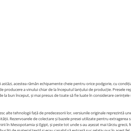
 și astăzi, acestea rămân echipamente cheie pentru orice podgorie, cu condiți
e producere a vinului chiar de la începutul lanțului de producție. Presele re
de la bun început, și mai presus de toate să fie luate în considerare cerințele 
sc alte tehnologii față de predecesorii lor, versiunile originale reprezintă un
tății. Rezervoarele de colectare și bazele presei utilizate pentru extragerea s
nirii în Mesopotamia și Egipt, și peste tot unde s-au așezat mai târziu grecii, fe
bucăți de material textil și erau capabil să extragă suc relativ pur în acest fel