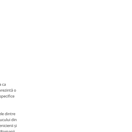
a ca
prezintă o
specifice
ele dintre
ucului din
nicienii și
. Romanii