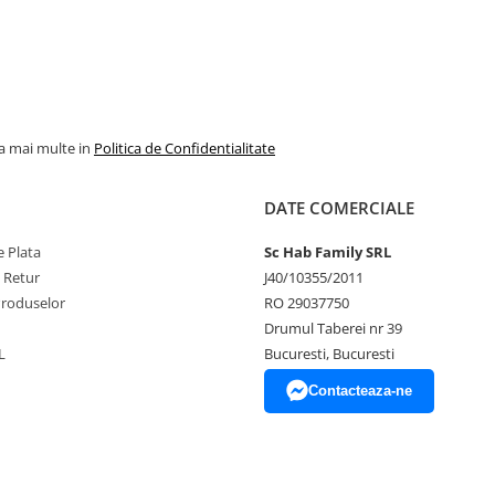
la mai multe in
Politica de Confidentialitate
DATE COMERCIALE
 Plata
Sc Hab Family SRL
e Retur
J40/10355/2011
Produselor
RO 29037750
Drumul Taberei nr 39
L
Bucuresti, Bucuresti
Contacteaza-ne