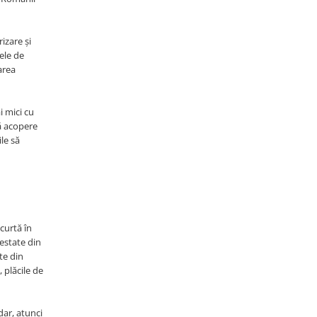
izare și
ele de
area
i mici cu
să acopere
le să
curtă în
testate din
te din
, plăcile de
dar, atunci