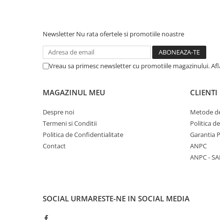
Masini de spalat vase incorporabile
Masini de spalat vase
independente
Newsletter
Nu rata ofertele si promotiile noastre
Motoburghiu/Foreza pamant
Pachete Incorporabile
Vreau sa primesc newsletter cu promotiile magazinului. Af
Pirostrii & Arzatoare
Plasa umbrire
MAGAZINUL MEU
CLIENTI
Pompe de stropit
Despre noi
Metode de
Radiatoare
Termeni si Conditii
Politica d
Politica de Confidentialitate
Garantia 
Semanatoare,Plantatoare
Contact
ANPC
Sere
ANPC - SA
Sobe pe gaz & electrice
Suflante & Aspiratoare
Aspiratoare
SOCIAL
URMARESTE-NE IN SOCIAL MEDIA
Suflante Frunze