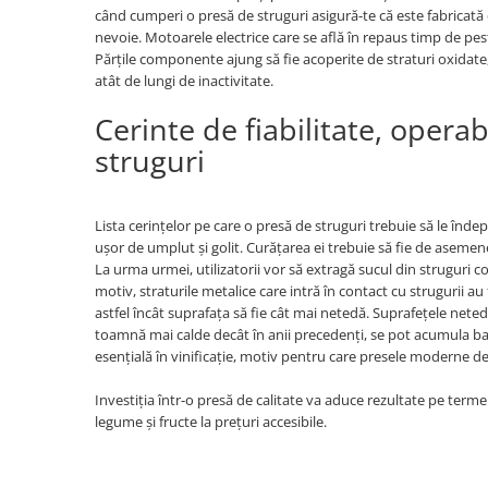
când cumperi o presă de struguri asigură-te că este fabricată di
Hote bucatarie
nevoie. Motoarele electrice care se află în repaus timp de pest
Consumabile
Părțile componente ajung să fie acoperite de straturi oxidate
atât de lungi de inactivitate.
Hota tavan
Hote cupolare
Cerinte de fiabilitate, opera
Hote decorative
struguri
Hote incorporabile
Hote insula
Hote telescopice
Lista cerințelor pe care o presă de struguri trebuie să le îndep
ușor de umplut și golit. Curățarea ei trebuie să fie de asemenea 
Hote traditionale
La urma urmei, utilizatorii vor să extragă sucul din struguri co
Masini de Spalat Rufe & Uscatoare
motiv, straturile metalice care intră în contact cu strugurii au 
astfel încât suprafața să fie cât mai netedă. Suprafețele ne
Accesorii masini de spalat &
toamnă mai calde decât în anii precedenți, se pot acumula bacte
uscatoare
esențială în vinificație, motiv pentru care presele moderne d
Masini automate de spalat rufe
Masini de spalat rufe cu uscator
Investiția într-o presă de calitate va aduce rezultate pe terme
Masini de spalat rufe verticale
legume și fructe la prețuri accesibile.
Uscatoare de rufe
Masini de spalat vase