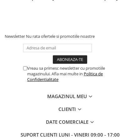
Masini de spalat vase incorporabile
Masini de spalat vase
independente
Motoburghiu/Foreza pamant
Newsletter
Nu rata ofertele si promotiile noastre
Pachete Incorporabile
Pirostrii & Arzatoare
Plasa umbrire
Pompe de stropit
Vreau sa primesc newsletter cu promotiile
magazinului. Afla mai multe in
Politica de
Radiatoare
Confidentialitate
Semanatoare,Plantatoare
MAGAZINUL MEU
Sere
Sobe pe gaz & electrice
CLIENTI
Suflante & Aspiratoare
DATE COMERCIALE
Aspiratoare
Suflante Frunze
SUPORT CLIENTI
LUNI - VINERI 09:00 - 17:00