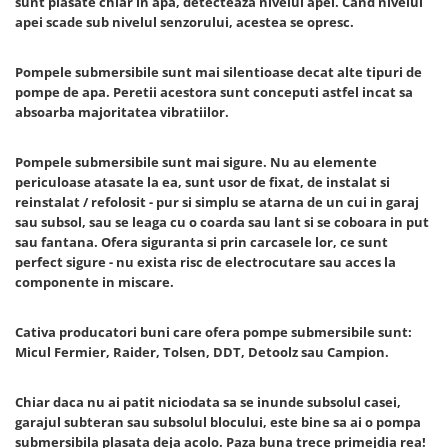
sunt plasate chiar in apa, detecteaza nivelul apei. Cand nivelul
Hote bucatarie
apei scade sub nivelul senzorului, acestea se opresc.
Consumabile
Pompele submersibile sunt mai silentioase decat alte tipuri de
Hota tavan
pompe de apa. Peretii acestora sunt conceputi astfel incat sa
Hote cupolare
absoarba majoritatea vibratiilor.
Hote decorative
Hote incorporabile
Pompele submersibile sunt mai sigure. Nu au elemente
Hote insula
periculoase atasate la ea, sunt usor de fixat, de instalat si
reinstalat / refolosit - pur si simplu se atarna de un cui in garaj
Hote telescopice
sau subsol, sau se leaga cu o coarda sau lant si se coboara in put
Hote traditionale
sau fantana. Ofera siguranta si prin carcasele lor, ce sunt
Masini de Spalat Rufe & Uscatoare
perfect sigure - nu exista risc de electrocutare sau acces la
componente in miscare.
Accesorii masini de spalat &
uscatoare
Cativa producatori buni care ofera pompe submersibile sunt:
Masini automate de spalat rufe
Micul Fermier, Raider, Tolsen, DDT, Detoolz sau Campion.
Masini de spalat rufe cu uscator
Masini de spalat rufe verticale
Chiar daca nu ai patit niciodata sa se inunde subsolul casei,
Uscatoare de rufe
garajul subteran sau subsolul blocului, este bine sa ai o pompa
Masini de spalat vase
submersibila plasata deja acolo. Paza buna trece primejdia rea!