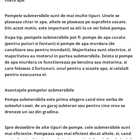
toata apa.
Slefuitoare
Prelungitoare
Cuptoare incorporabile
Vibratoare beton
Deshidratoare carne & fructe &
Rotopercutoare
Pompele submersibile sunt de mai multe tipuri. Unele se
legume
plaseaza chiar in apa, altele se plaseaza pe suprafete uscate.
Suflante & Aspiratoare
Din acest motiv, este important sa stii la ce vei folosi pompa.
Electrocasnice mici
Surse de Curent & Panouri Solare
Dupa tip, pompele submersibile pot fi: pompe de apa curata
Aparate de vidat
Taietoare de Beton & Asfalt
(pentru puturi si fantani) si pompe de apa murdara (de
Articole Menaj
canalizare sau pentru inundatii). Majoritatea sunt electrice, si
Trimmere & Motocoase
Espressoare & Cafetiere
majoritatea au motorul in partea submersibila. Exista si pompe
Truse de Scule & Unelte
Friteuze aer cald
de apa murdara ce functioneaza pe benzina sau motorina, si
care folosesc 2 furtunuri, unul pentru a scoate apa, si celalalt
Gratare Electrice
pentru evacuarea ei.
Masini de gheata
Masini de tocat carne
Avantajele pompelor submersibile
Masini de umplut carnati
Pompa submersibila este prima alegere cand vine vorba de
Mixere bucatarie
subsolul casei, de un garaj subteran sau pentru cine vrea sa
Prajitoare de paine
dreneze un iaz din gradina.
Roboti de bucatarie
Statii de calcat
Spre deosebire de alte tipuri de pompe, cele submersibile sunt
mai eficiente. Pompeaza apa mai eficient decat altele, si, cand
Furtune & Sisteme Irigatii