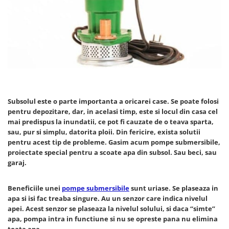
Prese Hidraulice
Masini de Tuns Gazonul
Aragazuri - cuptor electric
Laser nivel
Scari
Aragazuri - cuptor gaz
Masini Gresie & Faianta
Masini de Gaurit & Insurubat
Profesionale
Aragazuri Rustice
Truse & Seturi Surubelnite
Masini de gaurit fixe & banc
Plite pe gaz
Ventuze Vaccum
Unelte de mana
Masini de Polisat
Plite pe inductie
Masti de Sudura
Chei pentru tevi & conducte
Masti de sudura
Plite vitroceramice
Mixere & Amestecatoare Adeziv
Clesti Pentru Nituri
Articole Sanitare
Mixere & Amestecatoare Mortar
Motoburghie & Burghie
Subsolul este o parte importanta a oricarei case. Se poate folosi
Betoniere
Motoare Electrice
pentru depozitare, dar, in acelasi timp, este si locul din casa cel
Motoferastraie cu Lant
mai predispus la inundatii, ce pot fi cauzate de o teava sparta,
Calorifere
Pistoale Aer Cald
Motopompe
sau, pur si simplu, datorita ploii. Din fericire, exista solutii
Clesti & foarfece gradina
Polizoare
pentru acest tip de probleme. Gasim acum pompe submersibile,
Nivele Optice & Trepiede
proiectate special pentru a scoate apa din subsol. Sau beci, sau
Convectoare
Prelungitoare
Placi Compactoare
garaj.
Cuptoare
Redresoare Auto
Polizoare
Cuptoare cu microunde
Rindele & Abricuri
Beneficiile unei
pompe submersibile
sunt uriase. Se plaseaza in
Pompe de Vopsit & Zugravit
apa si isi fac treaba singure. Au un senzor care indica nivelul
Cuptoare cu microunde
Profesionale
Rotopercutoare
apei. Acest senzor se plaseaza la nivelul solului, si daca “simte”
incorporabile
Pompe Submersibile
apa, pompa intra in functiune si nu se opreste pana nu elimina
Burghie
Cuptoare electrice